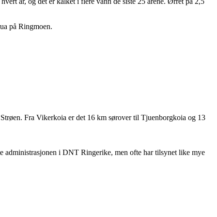
 hvert år, og det er kalket i flere vann de siste 25 årene. Ørret på 2,5
brua på Ringmoen.
Strøen. Fra Vikerkoia er det 16 km sørover til Tjuenborgkoia og 13
e administrasjonen i DNT Ringerike, men ofte har tilsynet like mye