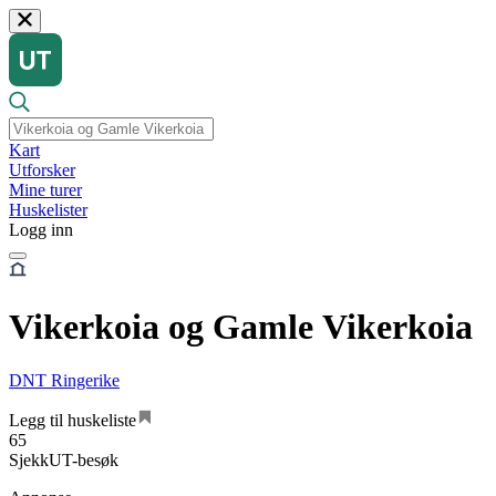
Kart
Utforsker
Mine turer
Huskelister
Logg inn
Vikerkoia og Gamle Vikerkoia
DNT Ringerike
Legg til huskeliste
65
SjekkUT-besøk