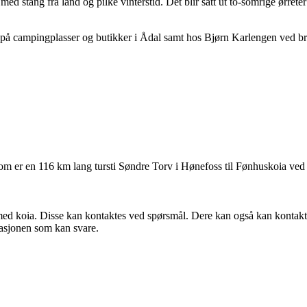
e med stang fra land og pilke vinterstid. Det blir satt ut to-somrige ørreter
 på campingplasser og butikker i Ådal samt hos Bjørn Karlengen ved 
om er en 116 km lang tursti Søndre Torv i Hønefoss til Fønhuskoia ved 
 med koia. Disse kan kontaktes ved spørsmål. Dere kan også kan kontakt
asjonen som kan svare.