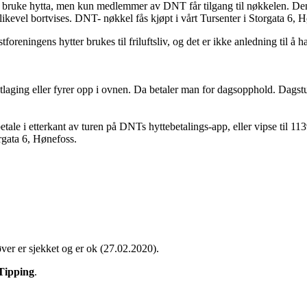
n bruke hytta, men kun medlemmer av DNT får tilgang til nøkkelen. Den
 likevel bortvises. DNT- nøkkel fås kjøpt i vårt Tursenter i Storgata 6, 
oreningens hytter brukes til friluftsliv, og det er ikke anledning til å ha
aging eller fyrer opp i ovnen. Da betaler man for dagsopphold. Dagsturis
betale i etterkant av turen på DNTs hyttebetalings-app, eller vipse til
orgata 6, Hønefoss.
øver er sjekket og er ok (27.02.2020).
Tipping
.