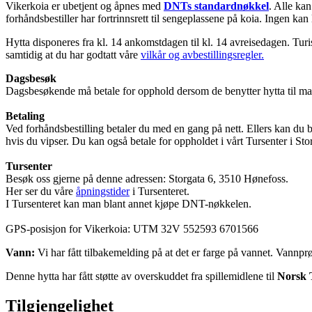
Vikerkoia er ubetjent og åpnes med
DNTs standardnøkkel
. Alle ka
forhåndsbestiller har fortrinnsrett til sengeplassene på koia. Ingen kan
Hytta disponeres fra kl. 14 ankomstdagen til kl. 14 avreisedagen. Turistf
samtidig at du har godtatt våre
vilkår og avbestillingsregler.
Dagsbesøk
Dagsbesøkende må betale for opphold dersom de benytter hytta til matl
Betaling
Ved forhåndsbestilling betaler du med en gang på nett. Ellers kan du 
hvis du vipser. Du kan også betale for oppholdet i vårt Tursenter i St
Tursenter
Besøk oss gjerne på denne adressen: Storgata 6, 3510 Hønefoss.
Her ser du våre
åpningstider
i Tursenteret.
I Tursenteret kan man blant annet kjøpe DNT-nøkkelen.
GPS-posisjon for Vikerkoia: UTM 32V 552593 6701566
Vann:
Vi har fått tilbakemelding på at det er farge på vannet. Vannpr
Denne hytta har fått støtte av overskuddet fra spillemidlene til
Norsk 
Tilgjengelighet