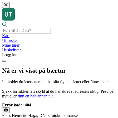
Kart
Utforsker
Mine turer
Huskelister
Logg inn
Nå er vi visst på bærtur
Innholdet du leter etter kan ha blitt flyttet, slettet eller finnes ikke.
Sjekk for sikkerhets skyld at du har skrevet adressen riktig. Prøv på
nytt eller
finn en helt annen tur
.
Error kode: 404
Foto: Henriette Haga, DNTs fotokonkurranse