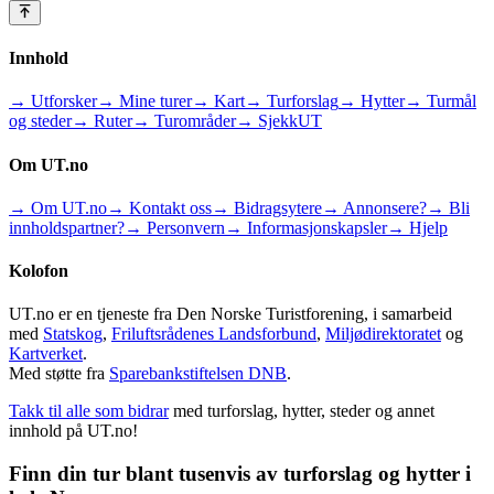
Innhold
→ Utforsker
→ Mine turer
→ Kart
→ Turforslag
→ Hytter
→ Turmål
og steder
→ Ruter
→ Turområder
→ SjekkUT
Om UT.no
→ Om UT.no
→ Kontakt oss
→ Bidragsytere
→ Annonsere?
→ Bli
innholdspartner?
→ Personvern
→ Informasjonskapsler
→ Hjelp
Kolofon
UT.no er en tjeneste fra Den Norske Turistforening, i samarbeid
med
Statskog
,
Friluftsrådenes Landsforbund
,
Miljødirektoratet
og
Kartverket
.
Med støtte fra
Sparebankstiftelsen DNB
.
Takk til alle som bidrar
med turforslag, hytter, steder og annet
innhold på UT.no!
Finn din tur blant tusenvis av turforslag og hytter i