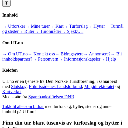
Innhold
→ Utforsker
→ Mine turer
→ Kart
→ Turforslag
→ Hytter
→ Turmål
og steder
→ Ruter
→ Turområder
→ SjekkUT
Om UT.no
→ Om UT.no
→ Kontakt oss
→ Bidragsytere
→ Annonsere?
→ Bli
innholdspartner?
→ Personvern
→ Informasjonskapsler
→ Hjelp
Kolofon
UT.no er en tjeneste fra Den Norske Turistforening, i samarbeid
med
Statskog
,
Friluftsrådenes Landsforbund
,
Miljødirektoratet
og
Kartverket
.
Med støtte fra
Sparebankstiftelsen DNB
.
Takk til alle som bidrar
med turforslag, hytter, steder og annet
innhold på UT.no!
Finn din tur blant tusenvis av turforslag og hytter i