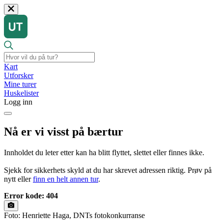
Kart
Utforsker
Mine turer
Huskelister
Logg inn
Nå er vi visst på bærtur
Innholdet du leter etter kan ha blitt flyttet, slettet eller finnes ikke.
Sjekk for sikkerhets skyld at du har skrevet adressen riktig. Prøv på
nytt eller
finn en helt annen tur
.
Error kode: 404
Foto: Henriette Haga, DNTs fotokonkurranse