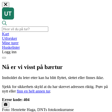
Kart
Utforsker
Mine turer
Huskelister
Logg inn
Nå er vi visst på bærtur
Innholdet du leter etter kan ha blitt flyttet, slettet eller finnes ikke.
Sjekk for sikkerhets skyld at du har skrevet adressen riktig. Prøv på
nytt eller
finn en helt annen tur
.
Error kode: 404
Foto: Henriette Haga, DNTs fotokonkurranse