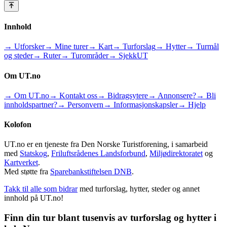
Innhold
→ Utforsker
→ Mine turer
→ Kart
→ Turforslag
→ Hytter
→ Turmål
og steder
→ Ruter
→ Turområder
→ SjekkUT
Om UT.no
→ Om UT.no
→ Kontakt oss
→ Bidragsytere
→ Annonsere?
→ Bli
innholdspartner?
→ Personvern
→ Informasjonskapsler
→ Hjelp
Kolofon
UT.no er en tjeneste fra Den Norske Turistforening, i samarbeid
med
Statskog
,
Friluftsrådenes Landsforbund
,
Miljødirektoratet
og
Kartverket
.
Med støtte fra
Sparebankstiftelsen DNB
.
Takk til alle som bidrar
med turforslag, hytter, steder og annet
innhold på UT.no!
Finn din tur blant tusenvis av turforslag og hytter i