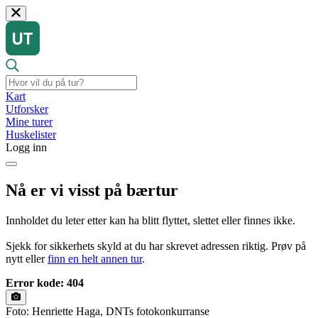
Kart
Utforsker
Mine turer
Huskelister
Logg inn
Nå er vi visst på bærtur
Innholdet du leter etter kan ha blitt flyttet, slettet eller finnes ikke.
Sjekk for sikkerhets skyld at du har skrevet adressen riktig. Prøv på
nytt eller
finn en helt annen tur
.
Error kode: 404
Foto: Henriette Haga, DNTs fotokonkurranse