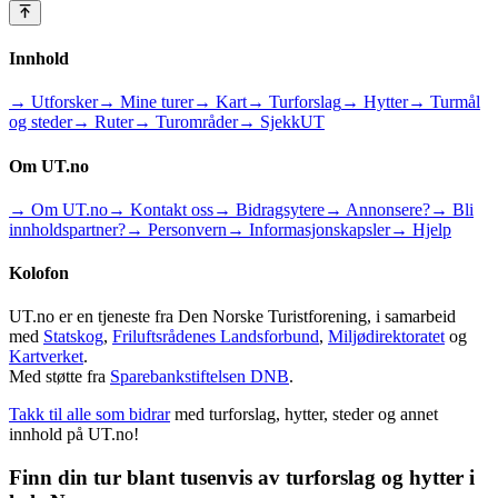
Innhold
→ Utforsker
→ Mine turer
→ Kart
→ Turforslag
→ Hytter
→ Turmål
og steder
→ Ruter
→ Turområder
→ SjekkUT
Om UT.no
→ Om UT.no
→ Kontakt oss
→ Bidragsytere
→ Annonsere?
→ Bli
innholdspartner?
→ Personvern
→ Informasjonskapsler
→ Hjelp
Kolofon
UT.no er en tjeneste fra Den Norske Turistforening, i samarbeid
med
Statskog
,
Friluftsrådenes Landsforbund
,
Miljødirektoratet
og
Kartverket
.
Med støtte fra
Sparebankstiftelsen DNB
.
Takk til alle som bidrar
med turforslag, hytter, steder og annet
innhold på UT.no!
Finn din tur blant tusenvis av turforslag og hytter i