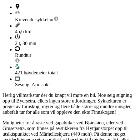
Krevende
sykkeltur
45,6 km
2 t, 30 min
Rundtur
421
høydemeter totalt
Sesong: Apr - okt
Herlig villmarkstur der du knapt vil møte en bil. Noe seig stigning
opp til Byersetra, ellers ingen store utfordringer. Sykkelturen er
preget av furuskog, myrer og flere både større og mindre innsjøer,
anbefalt tur for alle som vil oppleve den ekte Finnskogen!
Muligheter for å raste ved gapahuker ved Bjørsjøen, eller ved
Grusetsetra, som finnes på avstikkeren fra Hyttjanstorpet opp til
utsiktspunktet ved Mårhelleskjæra (449 moh). På denne meget
avsidesliggende setra var det fast bosetting til midten av 50-tallet.