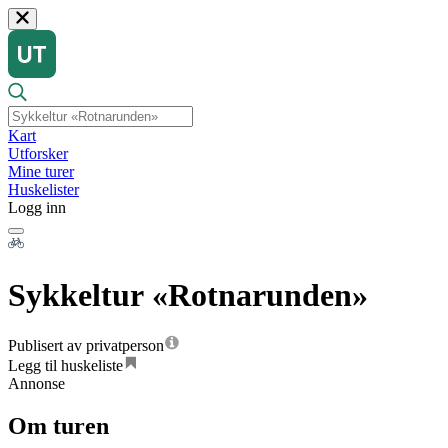
Kart
Utforsker
Mine turer
Huskelister
Logg inn
Sykkeltur «Rotnarunden»
Publisert av privatperson
Legg til huskeliste
Annonse
Om turen