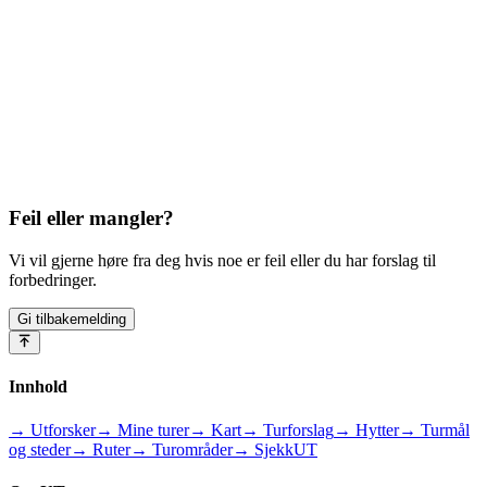
Feil eller mangler?
Vi vil gjerne høre fra deg hvis noe er feil eller du har forslag til
forbedringer.
Gi tilbakemelding
Innhold
→ Utforsker
→ Mine turer
→ Kart
→ Turforslag
→ Hytter
→ Turmål
og steder
→ Ruter
→ Turområder
→ SjekkUT