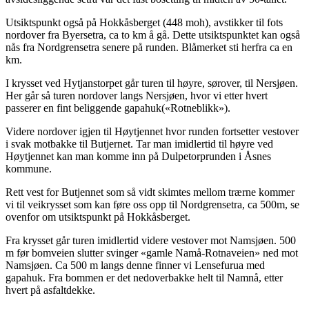
Utsiktspunkt også på Hokkåsberget (448 moh), avstikker til fots
nordover fra Byersetra, ca to km å gå. Dette utsiktspunktet kan også
nås fra Nordgrensetra senere på runden. Blåmerket sti herfra ca en
km.
I krysset ved Hytjanstorpet går turen til høyre, sørover, til Nersjøen.
Her går så turen nordover langs Nersjøen, hvor vi etter hvert
passerer en fint beliggende gapahuk(«Rotneblikk»).
Videre nordover igjen til Høytjennet hvor runden fortsetter vestover
i svak motbakke til Butjernet. Tar man imidlertid til høyre ved
Høytjennet kan man komme inn på Dulpetorprunden i Åsnes
kommune.
Rett vest for Butjennet som så vidt skimtes mellom trærne kommer
vi til veikrysset som kan føre oss opp til Nordgrensetra, ca 500m, se
ovenfor om utsiktspunkt på Hokkåsberget.
Fra krysset går turen imidlertid videre vestover mot Namsjøen. 500
m før bomveien slutter svinger «gamle Namå-Rotnaveien» ned mot
Namsjøen. Ca 500 m langs denne finner vi Lensefurua med
gapahuk. Fra bommen er det nedoverbakke helt til Namnå, etter
hvert på asfaltdekke.