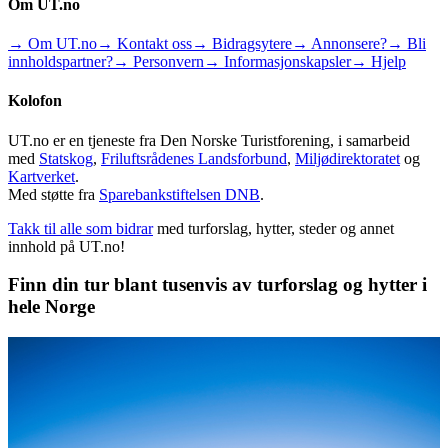
Om UT.no
→ Om UT.no
→ Kontakt oss
→ Bidragsytere
→ Annonsere?
→ Bli
innholdspartner?
→ Personvern
→ Informasjonskapsler
→ Hjelp
Kolofon
UT.no er en tjeneste fra Den Norske Turistforening, i samarbeid
med
Statskog
,
Friluftsrådenes Landsforbund
,
Miljødirektoratet
og
Kartverket
.
Med støtte fra
Sparebankstiftelsen DNB
.
Takk til alle som bidrar
med turforslag, hytter, steder og annet
innhold på UT.no!
Finn din tur blant tusenvis av turforslag og hytter i
hele Norge