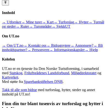
Innhold
→ Utforsker
→ Mine turer
→ Kart
→ Turforslag
→ Hytter
→ Turmål
og steder
→ Ruter
→ Turområder
→ SjekkUT
Om UT.no
→ Om UT.no
→ Kontakt oss
→ Bidragsytere
→ Annonsere?
→ Bli
innholdspartner?
→ Personvern
→ Informasjonskapsler
→ Hjelp
Kolofon
UT.no er en tjeneste fra Den Norske Turistforening, i samarbeid
med
Statskog
,
Friluftsrådenes Landsforbund
,
Miljødirektoratet
og
Kartverket
.
Med støtte fra
Sparebankstiftelsen DNB
.
Takk til alle som bidrar
med turforslag, hytter, steder og annet
innhold på UT.no!
Finn din tur blant tusenvis av turforslag og hytter i