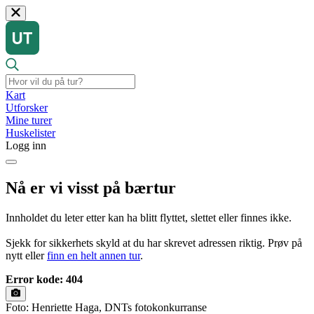
Kart
Utforsker
Mine turer
Huskelister
Logg inn
Nå er vi visst på bærtur
Innholdet du leter etter kan ha blitt flyttet, slettet eller finnes ikke.
Sjekk for sikkerhets skyld at du har skrevet adressen riktig. Prøv på
nytt eller
finn en helt annen tur
.
Error kode: 404
Foto: Henriette Haga, DNTs fotokonkurranse