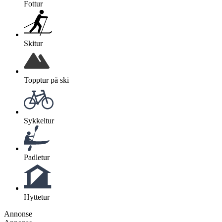
Fottur
Skitur
Topptur på ski
Sykkeltur
Padletur
Hyttetur
Annonse