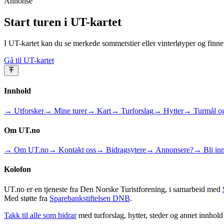
Annonse
Start turen i UT-kartet
I UT-kartet kan du se merkede sommerstier eller vinterløyper og finne 
Gå til UT-kartet
Innhold
→ Utforsker
→ Mine turer
→ Kart
→ Turforslag
→ Hytter
→ Turmål og
Om UT.no
→ Om UT.no
→ Kontakt oss
→ Bidragsytere
→ Annonsere?
→ Bli inn
Kolofon
UT.no er en tjeneste fra Den Norske Turistforening, i samarbeid med
Med støtte fra
Sparebankstiftelsen DNB
.
Takk til alle som bidrar
med turforslag, hytter, steder og annet innhol