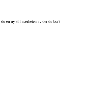
 du en ny sti i nærheten av der du bor?
t
.