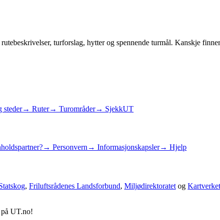
rutebeskrivelser, turforslag, hytter og spennende turmål. Kanskje finner
 steder
→ Ruter
→ Turområder
→ SjekkUT
holdspartner?
→ Personvern
→ Informasjonskapsler
→ Hjelp
Statskog
,
Friluftsrådenes Landsforbund
,
Miljødirektoratet
og
Kartverke
d på UT.no!