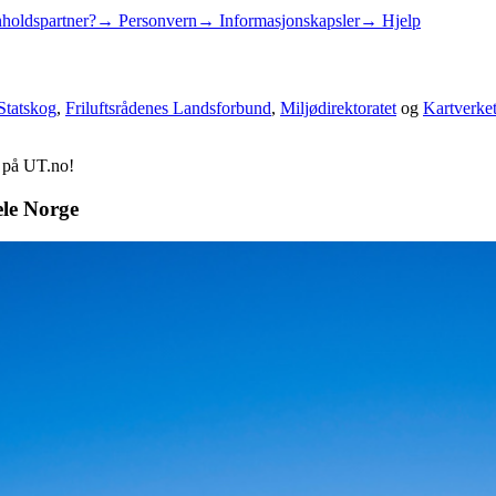
holdspartner?
→ Personvern
→ Informasjonskapsler
→ Hjelp
Statskog
,
Friluftsrådenes Landsforbund
,
Miljødirektoratet
og
Kartverke
d på UT.no!
ele Norge