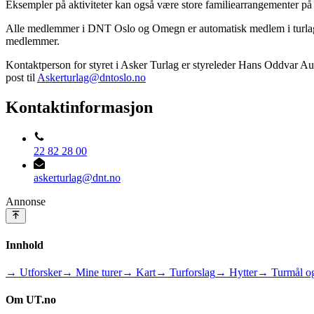
Eksempler på aktiviteter kan også være store familiearrangementer på
Alle medlemmer i DNT Oslo og Omegn er automatisk medlem i turlage
medlemmer.
Kontaktperson for styret i Asker Turlag er styreleder Hans Oddvar Au
post til
Askerturlag@dntoslo.no
Kontaktinformasjon
22 82 28 00
askerturlag@dnt.no
Annonse
Innhold
→ Utforsker
→ Mine turer
→ Kart
→ Turforslag
→ Hytter
→ Turmål og
Om UT.no