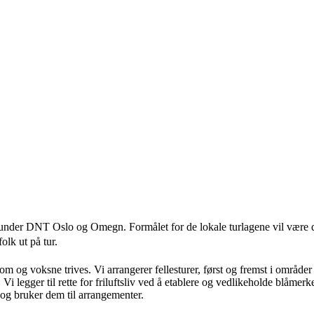
laget under DNT Oslo og Omegn. Formålet for de lokale turlagene vil v
folk ut på tur.
gdom og voksne trives. Vi arrangerer fellesturer, først og fremst i områd
 legger til rette for friluftsliv ved å etablere og vedlikeholde blåmerke
g bruker dem til arrangementer.