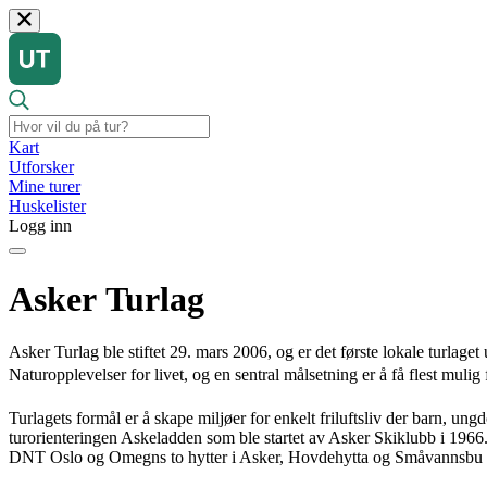
Kart
Utforsker
Mine turer
Huskelister
Logg inn
Asker Turlag
Asker Turlag ble stiftet 29. mars 2006, og er det første lokale tur
Naturopplevelser for livet, og en sentral målsetning er å få flest mulig 
Turlagets formål er å skape miljøer for enkelt friluftsliv der barn, un
turorienteringen Askeladden som ble startet av Asker Skiklubb i 1966. Vi
DNT Oslo og Omegns to hytter i Asker, Hovdehytta og Småvannsbu o