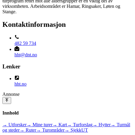
turprogram rettet mot alle aldersgrupper er en viktig del av
virksomheten. Arbeidsområdet er Hamar, Ringsaker, Løten og
Stange.
Kontaktinformasjon
482 59 734
hht@dnt.no
Lenker
hht.no
Annonse
Innhold
→ Utforsker
→ Mine turer
→ Kart
→ Turforslag
→ Hytter
→ Turmål
og steder
→ Ruter
→ Turområder
→ SjekkUT