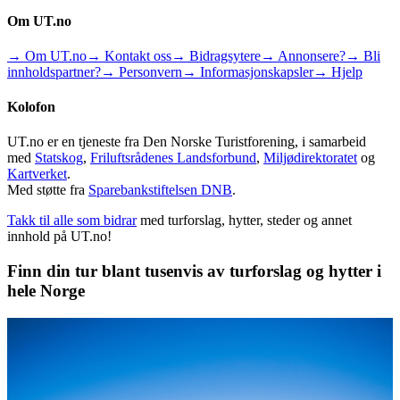
Om UT.no
→ Om UT.no
→ Kontakt oss
→ Bidragsytere
→ Annonsere?
→ Bli
innholdspartner?
→ Personvern
→ Informasjonskapsler
→ Hjelp
Kolofon
UT.no er en tjeneste fra Den Norske Turistforening, i samarbeid
med
Statskog
,
Friluftsrådenes Landsforbund
,
Miljødirektoratet
og
Kartverket
.
Med støtte fra
Sparebankstiftelsen DNB
.
Takk til alle som bidrar
med turforslag, hytter, steder og annet
innhold på UT.no!
Finn din tur blant tusenvis av turforslag og hytter i
hele Norge