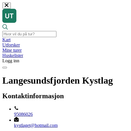
Kart
Utforsker
Mine turer
Huskelister
Logg inn
Langesundsfjorden Kystlag
Kontaktinformasjon
95086026
kystlaget@hotmail.com