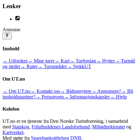
Lenker
Annonse
Innhold
→ Utforsker
→ Mine turer
→ Kart
→ Turforslag
→ Hytter
→ Turmål
og steder
→ Ruter
→ Turområder
→ SjekkUT
Om UT.no
→ Om UT.no
→ Kontakt oss
→ Bidragsytere
→ Annonsere?
→ Bli
innholdspartner?
→ Personvern
→ Informasjonskapsler
→ Hjelp
Kolofon
UT.no er en tjeneste fra Den Norske Turistforening, i samarbeid
med
Statskog
,
Friluftsrådenes Landsforbund
,
Miljødirektoratet
og
Kartverket
.
Med støtte fra
Sparebankstiftelsen DNB
.