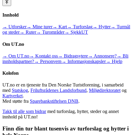
Innhold
→ Utforsker
→ Mine turer
→ Kart
→ Turforslag
→ Hytter
→ Turmål
og steder
→ Ruter
→ Turområder
→ SjekkUT
Om UT.no
→ Om UT.no
→ Kontakt oss
→ Bidragsytere
→ Annonsere?
→ Bli
innholdspartner?
→ Personvern
→ Informasjonskapsler
→ Hjelp
Kolofon
UT.no er en tjeneste fra Den Norske Turistforening, i samarbeid
med
Statskog
,
Friluftsrådenes Landsforbund
,
Miljødirektoratet
og
Kartverket
.
Med støtte fra
Sparebankstiftelsen DNB
.
Takk til alle som bidrar
med turforslag, hytter, steder og annet
innhold på UT.no!
Finn din tur blant tusenvis av turforslag og hytter i