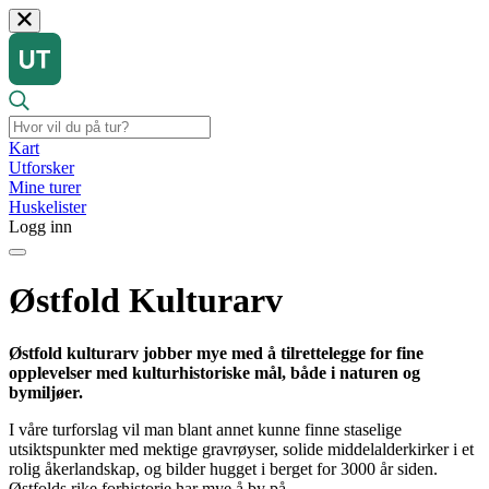
Kart
Utforsker
Mine turer
Huskelister
Logg inn
Østfold Kulturarv
Østfold kulturarv jobber mye med å tilrettelegge for fine
opplevelser med kulturhistoriske mål, både i naturen og
bymiljøer.
I våre turforslag vil man blant annet kunne finne staselige
utsiktspunkter med mektige gravrøyser, solide middelalderkirker i et
rolig åkerlandskap, og bilder hugget i berget for 3000 år siden.
Østfolds rike forhistorie har mye å by på.