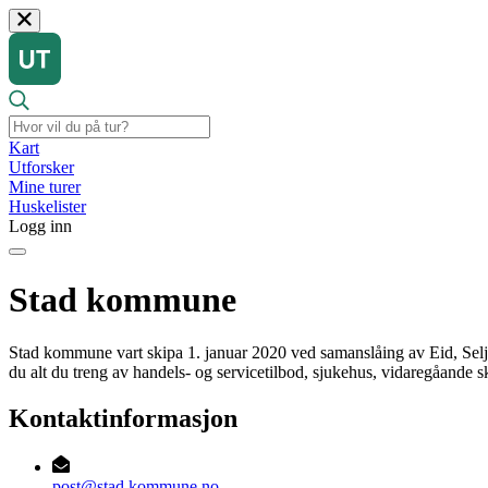
Kart
Utforsker
Mine turer
Huskelister
Logg inn
Stad kommune
Stad kommune vart skipa 1. januar 2020 ved samanslåing av Eid, Sel
du alt du treng av handels- og servicetilbod, sjukehus, vidaregåande sk
Kontaktinformasjon
post@stad.kommune.no