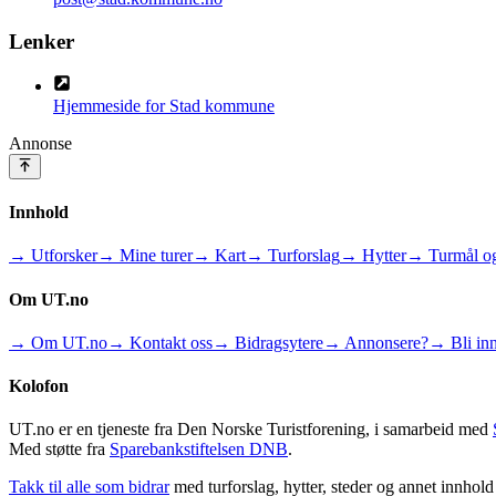
Lenker
Hjemmeside for Stad kommune
Annonse
Innhold
→ Utforsker
→ Mine turer
→ Kart
→ Turforslag
→ Hytter
→ Turmål og
Om UT.no
→ Om UT.no
→ Kontakt oss
→ Bidragsytere
→ Annonsere?
→ Bli inn
Kolofon
UT.no er en tjeneste fra Den Norske Turistforening, i samarbeid med
Med støtte fra
Sparebankstiftelsen DNB
.
Takk til alle som bidrar
med turforslag, hytter, steder og annet innhol