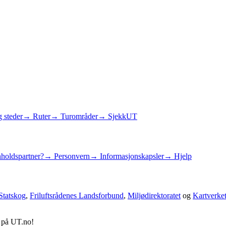
 steder
→ Ruter
→ Turområder
→ SjekkUT
holdspartner?
→ Personvern
→ Informasjonskapsler
→ Hjelp
Statskog
,
Friluftsrådenes Landsforbund
,
Miljødirektoratet
og
Kartverke
d på UT.no!