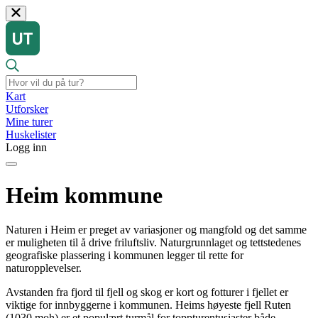
Kart
Utforsker
Mine turer
Huskelister
Logg inn
Heim kommune
Naturen i Heim er preget av variasjoner og mangfold og det samme
er muligheten til å drive friluftsliv. Naturgrunnlaget og tettstedenes
geografiske plassering i kommunen legger til rette for
naturopplevelser.
Avstanden fra fjord til fjell og skog er kort og fotturer i fjellet er
viktige for innbyggerne i kommunen. Heims høyeste fjell Ruten
(1030 moh) er et populært turmål for toppturentusiaster både