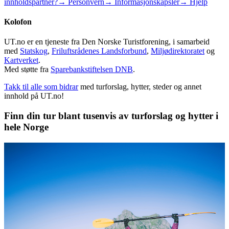
innholdspartner?
→ Personvern
→ Informasjonskapsler
→ Hjelp
Kolofon
UT.no er en tjeneste fra Den Norske Turistforening, i samarbeid
med
Statskog
,
Friluftsrådenes Landsforbund
,
Miljødirektoratet
og
Kartverket
.
Med støtte fra
Sparebankstiftelsen DNB
.
Takk til alle som bidrar
med turforslag, hytter, steder og annet
innhold på UT.no!
Finn din tur blant tusenvis av turforslag og hytter i
hele Norge