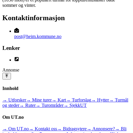
sommer og vinter.
Kontaktinformasjon
post@heim.kommune.no
Lenker
Annonse
Innhold
→ Utforsker
→ Mine turer
→ Kart
→ Turforslag
→ Hytter
→ Turmål
og steder
→ Ruter
→ Turområder
→ SjekkUT
Om UT.no
→ Om UT.no
→ Kontakt oss
→ Bidragsytere
→ Annonsere?
→ Bli