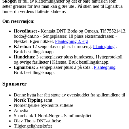
Skogen
er full av klatremuligheter og det er bare fantasien som
setter grenser for hva man kan gjøre ute . På stien ned til Egnarbua
finner du verdens flotteste klatretre.
Om reservasjon
:
Hovedhuset
- Kontakt DNT Bodø og Omegn. Tlf 75521413,
bodo@dnt.no - Sengeplasser: 18 pluss ekstramadrasser. -
Nøkkel: Egen nøkkel.
Plantegning 2. etg
Kårstua:
12 sengeplasser pluss barneseng.
Plantegning
.
Bruk bestillingsknapp.
Hundehus
: 3 sengeplasser pluss hundeseng. Hytteprotokoll
og øvrige fasiliteter i Kårstua. Bruk bestillingsknapp.
Egnarbua:
2 sengeplasser pluss 2 på sofa .
Plantegning
.
Bruk bestillingsknapp.
Sponsorer
Denne hytta har fått støtte av overskuddet fra spillemidlene til
Norsk Tipping
samt
Nordenfjelske bykreditts stiftelse
Amedia
Sparebank 1 Nord-Norge - Samfunnsløftet
Olav Thons DNT-stiftelse
Tilgjengelighetsløftet