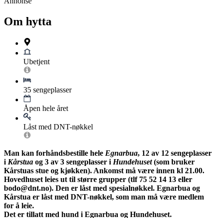
Annonse
Om hytta
Ubetjent
35 sengeplasser
Åpen hele året
Låst med DNT-nøkkel
Man kan forhåndsbestille hele
Egnarbua
, 12 av 12 sengeplasser
i
Kårstua
og 3 av 3 sengeplasser i
Hundehuset
(som bruker
Kårstuas stue og kjøkken). Ankomst må være innen kl 21.00.
Hovedhuset leies ut til større grupper (tlf 75 52 14 13 eller
bodo@dnt.no). Den er låst med spesialnøkkel. Egnarbua og
Kårstua er låst med DNT-nøkkel, som man må være medlem
for å leie.
Det er tillatt med hund i Egnarbua og Hundehuset.