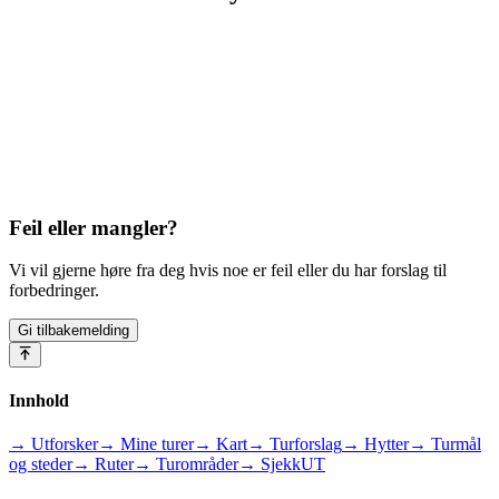
Feil eller mangler?
Vi vil gjerne høre fra deg hvis noe er feil eller du har forslag til
forbedringer.
Gi tilbakemelding
Innhold
→ Utforsker
→ Mine turer
→ Kart
→ Turforslag
→ Hytter
→ Turmål
og steder
→ Ruter
→ Turområder
→ SjekkUT