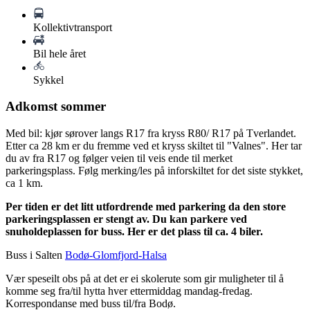
Kollektivtransport
Bil hele året
Sykkel
Adkomst sommer
Med bil: kjør sørover langs R17 fra kryss R80/ R17 på Tverlandet.
Etter ca 28 km er du fremme ved et kryss skiltet til "Valnes". Her tar
du av fra R17 og følger veien til veis ende til merket
parkeringsplass. Følg merking/les på inforskiltet for det siste stykket,
ca 1 km.
Per tiden er det litt utfordrende med parkering da den store
parkeringsplassen er stengt av. Du kan parkere ved
snuholdeplassen for buss. Her er det plass til ca. 4 biler.
Buss i Salten
Bodø-Glomfjord-Halsa
Vær speseilt obs på at det er ei skolerute som gir muligheter til å
komme seg fra/til hytta hver ettermiddag mandag-fredag.
Korrespondanse med buss til/fra Bodø.