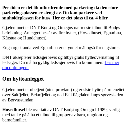
Per tiden er det litt utfordrende med parkering da den store
parkeringsplassen er stengt av. Du kan parkere ved
snuholdeplassen for buss. Her er det plass til ca. 4 biler.
Gjælentunet er DNT Bodø og Omegns nærmeste tilbud til Bodøs
befolkning. Anlegget består av fire hytter, (Hovedhuset, Egnarbua,
Kårstua og Hundehuset).
Enga og stranda ved Egnarbua er et yndet mål også for dagsturer.
DNT aksepterer ledsagerbevis og tilbyr gratis hytteovernatting til
ledsager. Du må ha gyldig ledsagerbevis fra kommunen.
Les mer
om ordningen.
Om hytteanlegget
Gjælentunet er ubetjent (uten proviant) og er siste hytte på rutenettet
over Saltfjellet, Beiarfjellet og ned Falkflågdalen langs sørvestsiden
av Børvasstindan.
Hovedhuset
ble overtatt av DNT Bodø og Omegn i 1989, særlig
med tanke på å ha et tilbud til grupper av barn, ungdom og
barnefamilier.