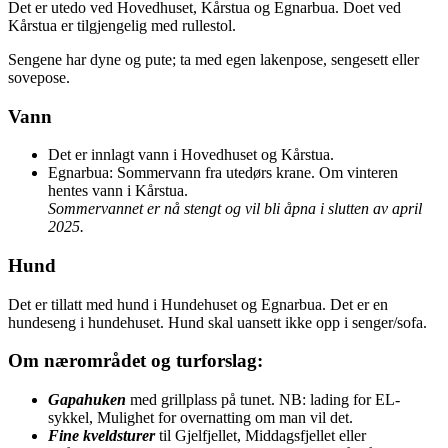
Det er utedo ved Hovedhuset, Kårstua og Egnarbua. Doet ved
Kårstua er tilgjengelig med rullestol.
Sengene har dyne og pute; ta med egen lakenpose, sengesett eller
sovepose.
Vann
Det er innlagt vann i Hovedhuset og Kårstua.
Egnarbua: Sommervann fra utedørs krane. Om vinteren
hentes vann i Kårstua.
Sommervannet er nå stengt og vil bli åpna i slutten av april
2025.
Hund
Det er tillatt med hund i Hundehuset og Egnarbua. Det er en
hundeseng i hundehuset. Hund skal uansett ikke opp i senger/sofa.
Om nærområdet og turforslag:
Gapahuken
med grillplass på tunet. NB: lading for EL-
sykkel, Mulighet for overnatting om man vil det.
Fine kveldsturer
til Gjelfjellet, Middagsfjellet eller