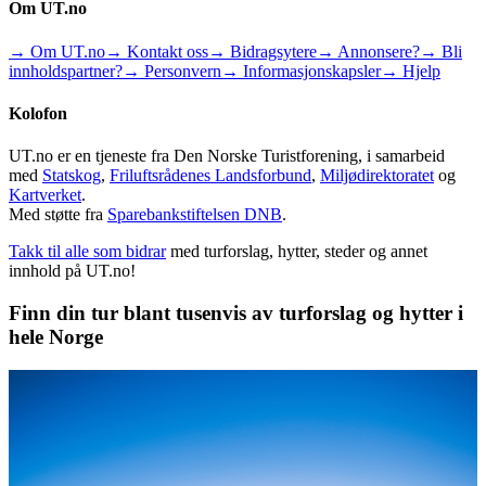
Om UT.no
→ Om UT.no
→ Kontakt oss
→ Bidragsytere
→ Annonsere?
→ Bli
innholdspartner?
→ Personvern
→ Informasjonskapsler
→ Hjelp
Kolofon
UT.no er en tjeneste fra Den Norske Turistforening, i samarbeid
med
Statskog
,
Friluftsrådenes Landsforbund
,
Miljødirektoratet
og
Kartverket
.
Med støtte fra
Sparebankstiftelsen DNB
.
Takk til alle som bidrar
med turforslag, hytter, steder og annet
innhold på UT.no!
Finn din tur blant tusenvis av turforslag og hytter i
hele Norge