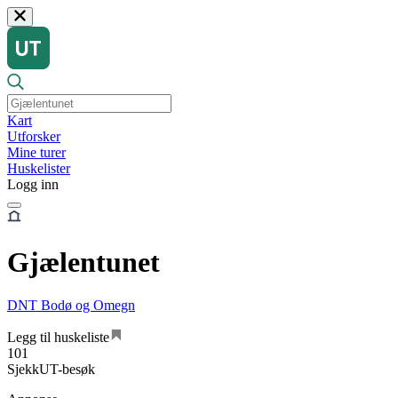
Kart
Utforsker
Mine turer
Huskelister
Logg inn
Gjælentunet
DNT Bodø og Omegn
Legg til huskeliste
101
SjekkUT-besøk