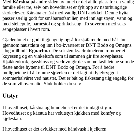
Med
Kårstua
på andre siden av tunet er det alltid plass for en vanlig
familie eller tre, selv om hovedhuset er fylt opp av naturhungrige
skoleelever. Kårstua er låst med vanlig DNT-nøkkel. Denne hytta
passer særlig godt for småbarnsfamilier, med innlagt strøm, vann og
med stellepute, barnestol og sprinkelseng. To soverom med seks
sengeplasser i hvert rom.
Gjælentunet er godt tilgjengelig også for sjøfarende med båt. Inn
gjennom naustdøra og inn i bo-kvarteret er DNT Bodø og Omegns
"lugartilbud"
Egnarbua
. De seksten kvadratmeterne rommer ei
køyeseng og en vinkelsofa som til sammen gir fire soveplasser.
Kjøkkenkrok, gassbluss og vedovn gir de samme fasilitetene som de
fleste andre hyttene til DNT Bodø og Omegn. For å bedre
mulighetene til å komme sjøveien er det lagt ut flytebrygge i
sommerhalvåret ved naustet. Det er båt og fiskestang tilgjengelig for
de som vil overnatte. Sluk holder du selv.
Utstyr
I hovedhuset, kårstua og hundehuset er det innlagt strøm.
Hovedhuset og kårstua har velutstyrt kjøkken med komfyr og
kjøleskap.
I hovedhuset er det avlukker med håndvask i kjelleren.