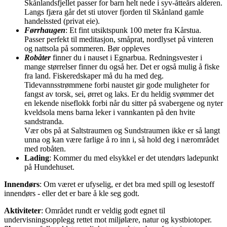
Skånlandsfjellet passer for barn helt nede i syv-åtteårs alderen.
Langs fjæra går det sti utover fjorden til Skånland gamle
handelssted (privat eie).
Førrhaugen
: Et fint utsiktspunk 100 meter fra Kårstua.
Passer perfekt til meditasjon, småprat, nordlyset på vinteren
og nattsola på sommeren. Bør oppleves
Robåter
finner du i nauset i Egnarbua. Redningsvester i
mange størrelser finner du også her. Det er også mulig å fiske
fra land. Fiskeredskaper må du ha med deg.
Tidevannsstrømmene forbi naustet gir gode muligheter for
fangst av torsk, sei, ørret og laks. Er du heldig svømmer det
en lekende niseflokk forbi når du sitter på svabergene og nyter
kveldsola mens barna leker i vannkanten på den hvite
sandstranda.
Vær obs på at Saltstraumen og Sundstraumen ikke er så langt
unna og kan være farlige å ro inn i, så hold deg i nærområdet
med robåten.
Lading
: Kommer du med elsykkel er det utendørs ladepunkt
på Hundehuset.
Innendørs
: Om været er ufyselig, er det bra med spill og lesestoff
innendørs - eller det er bare å kle seg godt.
Aktiviteter
: Området rundt er veldig godt egnet til
undervisningsopplegg rettet mot miljølære, natur og kystbiotoper.