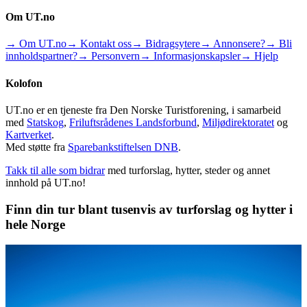
Om UT.no
→ Om UT.no
→ Kontakt oss
→ Bidragsytere
→ Annonsere?
→ Bli
innholdspartner?
→ Personvern
→ Informasjonskapsler
→ Hjelp
Kolofon
UT.no er en tjeneste fra Den Norske Turistforening, i samarbeid
med
Statskog
,
Friluftsrådenes Landsforbund
,
Miljødirektoratet
og
Kartverket
.
Med støtte fra
Sparebankstiftelsen DNB
.
Takk til alle som bidrar
med turforslag, hytter, steder og annet
innhold på UT.no!
Finn din tur blant tusenvis av turforslag og hytter i
hele Norge