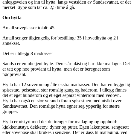
anleggsveien og inn til hytta, langs vestsiden av Sandsavatnet, er det
merket løype som tar ca. 2,5 time å gå.
Om hytta
Antall soveplasser totalt: 45
Antall senger tilgjengelig for bestilling: 35 i hovedhytta og 2 i
annekset.
Det er i tillegg 8 madrasser
Sandsa er en ubetjent hytte. Den står ulåst og har ikke matlager. Det
er tatt opp noe proviant til hytta, men det er beregnet som
nødproviant.
Hytta har 12 soverom og åtte ekstra madrasser. Den har en hyggelig
spisestue, peisestue, stor romslig gang og baderom. I tillegg finnes
det et eget hunderom og et eget separat vinterrom med vedovn.
Hytta har også en stor veranda foran spisestuen med utsikt over
Sandsavatnet. Den romslige hytta egner seg ypperlig for større
grupper.
Hytta er utstyrt med det du trenger for matlaging og opphold:
kjøkkenutstyr, dekketøy, dyner og puter. Egen lakenpose, sengesett
eller sovepose skal brukes i sengene. Det er gass til matlaging, ved