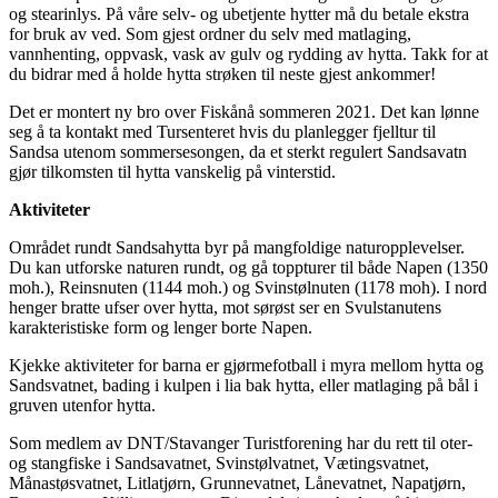
og stearinlys. På våre selv- og ubetjente hytter må du betale ekstra
for bruk av ved. Som gjest ordner du selv med matlaging,
vannhenting, oppvask, vask av gulv og rydding av hytta. Takk for at
du bidrar med å holde hytta strøken til neste gjest ankommer!
Det er montert ny bro over Fiskånå sommeren 2021. Det kan lønne
seg å ta kontakt med Tursenteret hvis du planlegger fjelltur til
Sandsa utenom sommersesongen, da et sterkt regulert Sandsavatn
gjør tilkomsten til hytta vanskelig på vinterstid.
Aktiviteter
Området rundt Sandsahytta byr på mangfoldige naturopplevelser.
Du kan utforske naturen rundt, og gå toppturer til både Napen (1350
moh.), Reinsnuten (1144 moh.) og Svinstølnuten (1178 moh). I nord
henger bratte ufser over hytta, mot sørøst ser en Svulstanutens
karakteristiske form og lenger borte Napen.
Kjekke aktiviteter for barna er gjørmefotball i myra mellom hytta og
Sandsvatnet, bading i kulpen i lia bak hytta, eller matlaging på bål i
gruven utenfor hytta.
Som medlem av DNT/Stavanger Turistforening har du rett til oter-
og stangfiske i Sandsavatnet, Svinstølvatnet, Vætingsvatnet,
Månastøsvatnet, Litlatjørn, Grunnevatnet, Lånevatnet, Napatjørn,