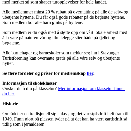
med merket sti som skaper turopplevelser for hele landet.
Alle medlemmer minst 20 % rabatt på overnatting på alle de selv- og
ubetjente hyttene. Du får også gode rabatter på de betjente hyttene.
Som medlem bor alle barn gratis på hyttene.
Som medlem er du også med å støtte opp om vårt lokale arbeid med
å ta vare på naturen vår og tilrettelegge stier både på fjellet og i
bygatene.
Alle barnehager og barneskoler som melder seg inn i Stavanger
Turistforening kan overnatte gratis på alle våre selv og ubetjente
hytter.
Se flere fordeler og priser for medlemskap
her
.
Informasjon til skoleklasser
Ønsker du å dra på klassetur?
Mer informasjon om klassetur finner
du her.
Historie
Området er en tradisjonell stølsplass, og det var stølsdrift helt fram til
1949. Funn gjort på plassen tyder på at det kan ha vært gardsdrift så
tidlig som i jernalderen.