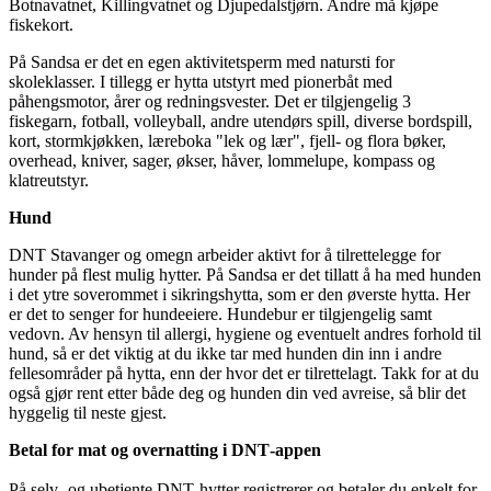
Botnavatnet, Killingvatnet og Djupedalstjørn. Andre må kjøpe
fiskekort.
På Sandsa er det en egen aktivitetsperm med natursti for
skoleklasser. I tillegg er hytta utstyrt med pionerbåt med
påhengsmotor, årer og redningsvester. Det er tilgjengelig 3
fiskegarn, fotball, volleyball, andre utendørs spill, diverse bordspill,
kort, stormkjøkken, læreboka "lek og lær", fjell- og flora bøker,
overhead, kniver, sager, økser, håver, lommelupe, kompass og
klatreutstyr.
Hund
DNT Stavanger og omegn arbeider aktivt for å tilrettelegge for
hunder på flest mulig hytter. På Sandsa er det tillatt å ha med hunden
i det ytre soverommet i sikringshytta, som er den øverste hytta. Her
er det to senger for hundeeiere. Hundebur er tilgjengelig samt
vedovn. Av hensyn til allergi, hygiene og eventuelt andres forhold til
hund, så er det viktig at du ikke tar med hunden din inn i andre
fellesområder på hytta, enn der hvor det er tilrettelagt. Takk for at du
også gjør rent etter både deg og hunden din ved avreise, så blir det
hyggelig til neste gjest.
Betal for mat og overnatting i DNT‑appen
På selv- og ubetjente DNT‑hytter registrerer og betaler du enkelt for