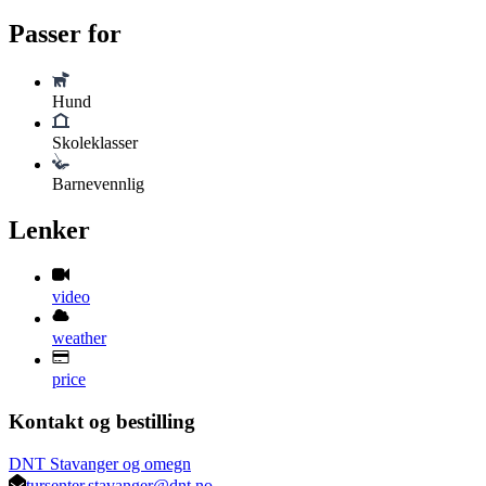
Passer for
Hund
Skoleklasser
Barnevennlig
Lenker
video
weather
price
Kontakt og bestilling
DNT Stavanger og omegn
tursenter.stavanger@dnt.no