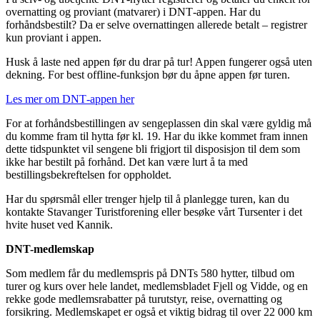
overnatting og proviant (matvarer) i DNT‑appen. Har du
forhåndsbestilt? Da er selve overnattingen allerede betalt – registrer
kun proviant i appen.
Husk å laste ned appen før du drar på tur! Appen fungerer også uten
dekning. For best offline‑funksjon bør du åpne appen før turen.
Les mer om DNT‑appen her
For at forhåndsbestillingen av sengeplassen din skal være gyldig må
du komme fram til hytta før kl. 19. Har du ikke kommet fram innen
dette tidspunktet vil sengene bli frigjort til disposisjon til dem som
ikke har bestilt på forhånd. Det kan være lurt å ta med
bestillingsbekreftelsen for oppholdet.
Har du spørsmål eller trenger hjelp til å planlegge turen, kan du
kontakte Stavanger Turistforening eller besøke vårt Tursenter i det
hvite huset ved Kannik.
DNT-medlemskap
Som medlem får du medlemspris på DNTs 580 hytter, tilbud om
turer og kurs over hele landet, medlemsbladet Fjell og Vidde, og en
rekke gode medlemsrabatter på turutstyr, reise, overnatting og
forsikring. Medlemskapet er også et viktig bidrag til over 22 000 km