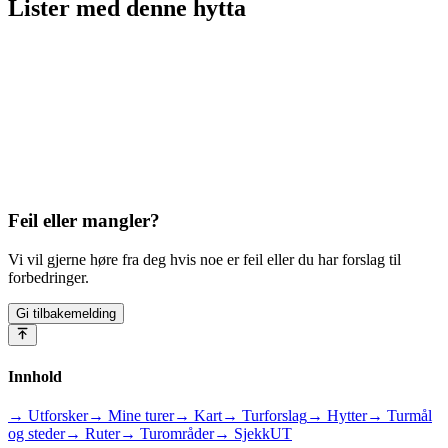
Lister med
denne hytta
Feil eller mangler?
Vi vil gjerne høre fra deg hvis noe er feil eller du har forslag til
forbedringer.
Gi tilbakemelding
Innhold
→ Utforsker
→ Mine turer
→ Kart
→ Turforslag
→ Hytter
→ Turmål
og steder
→ Ruter
→ Turområder
→ SjekkUT