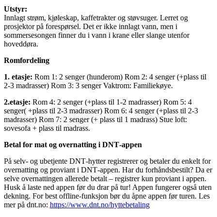
Utstyr:
Innlagt strøm, kjøleskap, kaffetrakter og støvsuger. Lerret og
prosjektor på forespørsel. Det er ikke innlagt vann, men i
sommersesongen finner du i vann i krane eller slange utenfor
hoveddøra.
Romfordeling
1. etasje:
Rom 1: 2 senger (hunderom) Rom 2: 4 senger (+plass til
2-3 madrasser) Rom 3: 3 senger Vaktrom: Familiekøye.
2.etasje:
Rom 4: 2 senger (+plass til 1-2 madrasser) Rom 5: 4
senger( +plass til 2-3 madrasser) Rom 6: 4 senger (+plass til 2-3
madrasser) Rom 7: 2 senger (+ plass til 1 madrass) Stue loft:
sovesofa + plass til madrass.
Betal for mat og overnatting i DNT‑appen
På selv- og ubetjente DNT‑hytter registrerer og betaler du enkelt for
overnatting og proviant i DNT‑appen. Har du forhåndsbestilt? Da er
selve overnattingen allerede betalt – registrer kun proviant i appen.
Husk å laste ned appen før du drar på tur! Appen fungerer også uten
dekning. For best offline‑funksjon bør du åpne appen før turen. Les
mer på dnt.no:
https://www.dnt.no/hyttebetaling