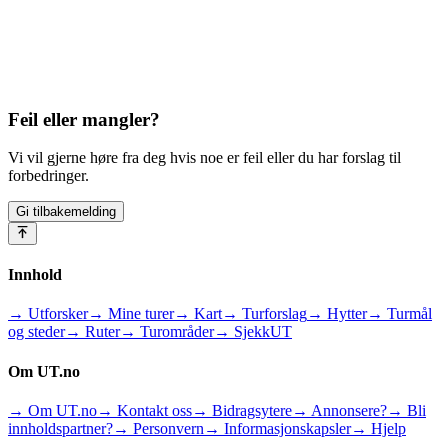
Feil eller mangler?
Vi vil gjerne høre fra deg hvis noe er feil eller du har forslag til
forbedringer.
Gi tilbakemelding
Innhold
→ Utforsker
→ Mine turer
→ Kart
→ Turforslag
→ Hytter
→ Turmål
og steder
→ Ruter
→ Turområder
→ SjekkUT
Om UT.no
→ Om UT.no
→ Kontakt oss
→ Bidragsytere
→ Annonsere?
→ Bli
innholdspartner?
→ Personvern
→ Informasjonskapsler
→ Hjelp