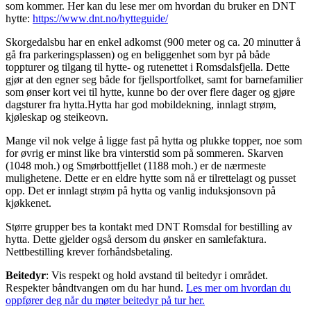
som kommer. Her kan du lese mer om hvordan du bruker en DNT
hytte:
https://www.dnt.no/hytteguide/
Skorgedalsbu har en enkel adkomst (900 meter og ca. 20 minutter å
gå fra parkeringsplassen) og en beliggenhet som byr på både
toppturer og tilgang til hytte- og rutenettet i Romsdalsfjella. Dette
gjør at den egner seg både for fjellsportfolket, samt for barnefamilier
som ønser kort vei til hytte, kunne bo der over flere dager og gjøre
dagsturer fra hytta.Hytta har god mobildekning, innlagt strøm,
kjøleskap og steikeovn.
Mange vil nok velge å ligge fast på hytta og plukke topper, noe som
for øvrig er minst like bra vinterstid som på sommeren. Skarven
(1048 moh.) og Smørbottfjellet (1188 moh.) er de nærmeste
mulighetene. Dette er en eldre hytte som nå er tilrettelagt og pusset
opp. Det er innlagt strøm på hytta og vanlig induksjonsovn på
kjøkkenet.
Større grupper bes ta kontakt med DNT Romsdal for bestilling av
hytta. Dette gjelder også dersom du ønsker en samlefaktura.
Nettbestilling krever forhåndsbetaling.
Beitedyr
: Vis respekt og hold avstand til beitedyr i området.
Respekter båndtvangen om du har hund.
Les mer om hvordan du
oppfører deg når du møter beitedyr på tur her.