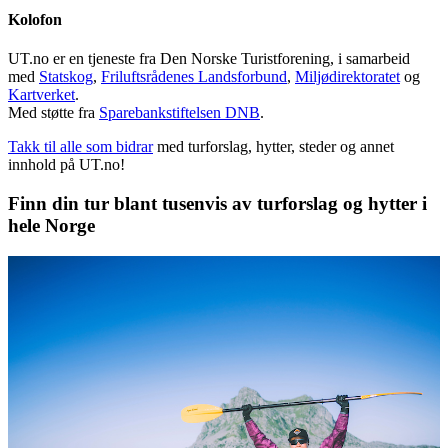
Kolofon
UT.no er en tjeneste fra Den Norske Turistforening, i samarbeid
med
Statskog
,
Friluftsrådenes Landsforbund
,
Miljødirektoratet
og
Kartverket
.
Med støtte fra
Sparebankstiftelsen DNB
.
Takk til alle som bidrar
med turforslag, hytter, steder og annet
innhold på UT.no!
Finn din tur blant tusenvis av turforslag og hytter i
hele Norge