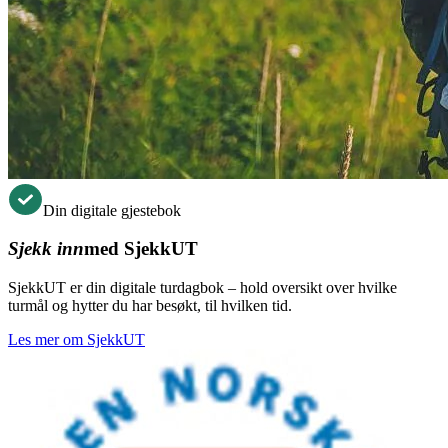
Din digitale gjestebok
Sjekk inn
med SjekkUT
SjekkUT er din digitale turdagbok – hold oversikt over hvilke
turmål og hytter du har besøkt, til hvilken tid.
Les mer om SjekkUT