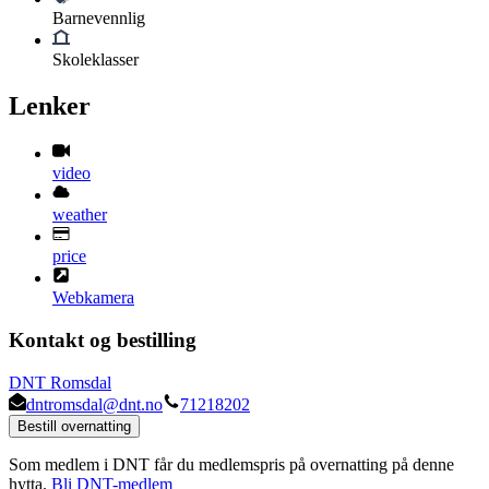
Barnevennlig
Skoleklasser
Lenker
video
weather
price
Webkamera
Kontakt og bestilling
DNT Romsdal
dntromsdal@dnt.no
71218202
Bestill overnatting
Som medlem i DNT får du medlemspris på overnatting på denne
hytta.
Bli DNT-medlem