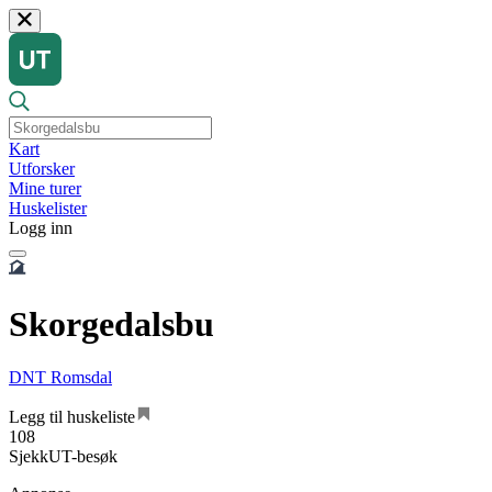
Kart
Utforsker
Mine turer
Huskelister
Logg inn
Skorgedalsbu
DNT Romsdal
Legg til huskeliste
108
SjekkUT-besøk