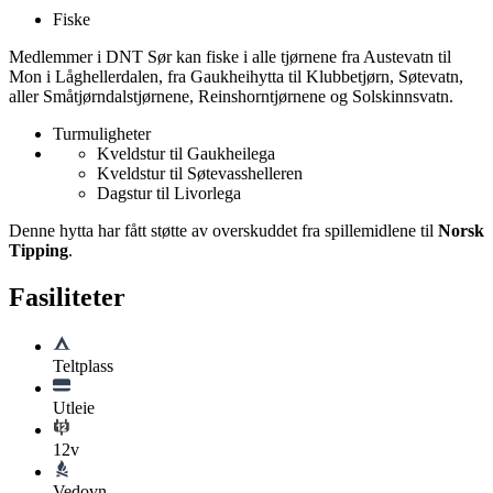
Fiske
Medlemmer i DNT Sør kan fiske i alle tjørnene fra Austevatn til
Mon i Låghellerdalen, fra Gaukheihytta til Klubbetjørn, Søtevatn,
aller Småtjørndalstjørnene, Reinshorntjørnene og Solskinnsvatn.
Turmuligheter
Kveldstur til Gaukheilega
Kveldstur til Søtevasshelleren
Dagstur til Livorlega
Denne hytta har fått støtte av overskuddet fra spillemidlene til
Norsk
Tipping
.
Fasiliteter
Teltplass
Utleie
12v
Vedovn