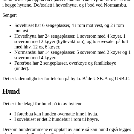
i begge hyttene. Do/toalett i hovedhytte, og i bod ved Normansbu.
Senger:
Sovehuset har 6 sengeplasser, 4 i rom mot vest, og 2 i rom
mot øst.
Hovedhytta har 24 sengeplasser. 1 soverom med 4 køyer, 1
soverom med 2 køyer (hyttevaktrom), og to sovesaler på loft
med hhv. 12 og 6 køyer.
Normansbu har 14 sengeplasser. 5 soverom med 2 køyer og 1
soverom med 4 køyer.
Førerbua har 2 sengeplasser, overkøye og familiekøye
(under).
Det er lademuligheter for telefon på hytta. Både USB-A og USB-C.
Hund
Det er tilrettelagt for hund på to av hyttene.
I førerbua kan hunden overnatte inne i hytta.
I sovehuset er det 2 hundebur i rom til høyre.
Dersom hunderommene er opptatt av andre så kan hund også legges