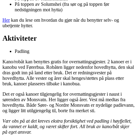
På toppen av Solumshei (fra sør og på toppen før
nedstigningen mot hytta)
Her
kan du lese om hvordan du gjør når du benytter selv- og
ubetjente hytter.
Aktiviteter
Padling
Kano/robåt kan benyttes gratis for overnattingsgjester. 2 kanoer er i
kanobu ved Førerbua. Robåten ligger nedenfor hovedhytta, den skal
dras godt inn på land etter bruk. Det er redningsvester på
hovedhytta. Alle vester og årer skal henges/stettes på plass etter
bruk, kanoer plasseres tilbake i kanobua.
Det er også kanoer tilgjengelig for overnattingsgjester i naust i
sørenden av Monsvatn. Her ligger også årer. Vest må medtas fra
hovedhytta. Både Søre- og Nordre Monsvatn er nydelige padlevann,
og ligger litt utilgjengelig til, borte fra merket sti.
Vær obs på at det kreves ekstra forsiktighet ved padling i høyfjellet,
da vannet er kaldt, og været skifter fort. All bruk av kano/båt skjer
på eget ansvar.