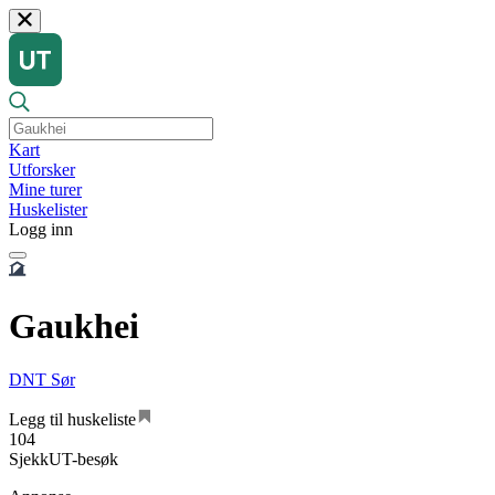
Kart
Utforsker
Mine turer
Huskelister
Logg inn
Gaukhei
DNT Sør
Legg til huskeliste
104
SjekkUT-besøk