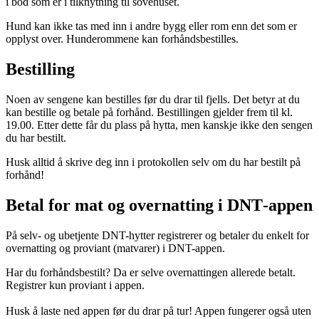
i bod som er i tilknytning til sovehuset.
Hund kan ikke tas med inn i andre bygg eller rom enn det som er
opplyst over. Hunderommene kan forhåndsbestilles.
Bestilling
Noen av sengene kan bestilles før du drar til fjells. Det betyr at du
kan bestille og betale på forhånd. Bestillingen gjelder frem til kl.
19.00. Etter dette får du plass på hytta, men kanskje ikke den sengen
du har bestilt.
Husk alltid å skrive deg inn i protokollen selv om du har bestilt på
forhånd!
Betal for mat og overnatting i DNT‑appen
På selv- og ubetjente DNT-hytter registrerer og betaler du enkelt for
overnatting og proviant (matvarer) i DNT-appen.
Har du forhåndsbestilt? Da er selve overnattingen allerede betalt.
Registrer kun proviant i appen.
Husk å laste ned appen før du drar på tur! Appen fungerer også uten