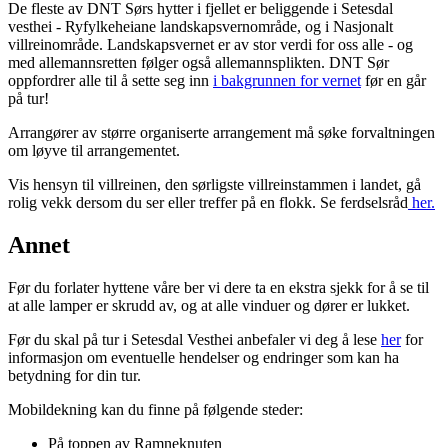
De fleste av DNT Sørs hytter i fjellet er beliggende i Setesdal
vesthei - Ryfylkeheiane landskapsvernområde, og i Nasjonalt
villreinområde. Landskapsvernet er av stor verdi for oss alle - og
med allemannsretten følger også allemannsplikten. DNT Sør
oppfordrer alle til å sette seg inn
i bakgrunnen for vernet
før en går
på tur!
Arrangører av større organiserte arrangement må søke forvaltningen
om løyve til arrangementet.
Vis hensyn til villreinen, den sørligste villreinstammen i landet, gå
rolig vekk dersom du ser eller treffer på en flokk. Se ferdselsråd
her.
Annet
Før du forlater hyttene våre ber vi dere ta en ekstra sjekk for å se til
at alle lamper er skrudd av, og at alle vinduer og dører er lukket.
Før du skal på tur i Setesdal Vesthei anbefaler vi deg å lese
her
for
informasjon om eventuelle hendelser og endringer som kan ha
betydning for din tur.
Mobildekning kan du finne på følgende steder:
På toppen av Ramneknuten