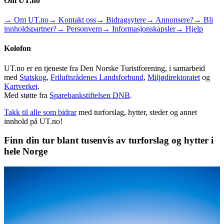
Om UT.no
→ Om UT.no
→ Kontakt oss
→ Bidragsytere
→ Annonsere?
→ Bli
innholdspartner?
→ Personvern
→ Informasjonskapsler
→ Hjelp
Kolofon
UT.no er en tjeneste fra Den Norske Turistforening, i samarbeid
med
Statskog
,
Friluftsrådenes Landsforbund
,
Miljødirektoratet
og
Kartverket
.
Med støtte fra
Sparebankstiftelsen DNB
.
Takk til alle som bidrar
med turforslag, hytter, steder og annet
innhold på UT.no!
Finn din tur blant tusenvis av turforslag og hytter i
hele Norge