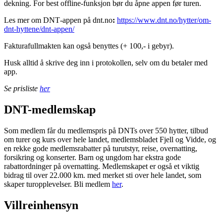
dekning. For best offline‑funksjon bør du åpne appen før turen.
Les mer om DNT‑appen på dnt.no
:
https://www.dnt.no/hytter/om-
dnt-hyttene/dnt-appen/
Fakturafullmakten kan også benyttes (+ 100,- i gebyr).
Husk alltid å skrive deg inn i protokollen, selv om du betaler med
app.
Se prisliste
her
DNT-medlemskap
Som medlem får du medlemspris på DNTs over 550 hytter, tilbud
om turer og kurs over hele landet, medlemsbladet Fjell og Vidde, og
en rekke gode medlemsrabatter på turutstyr, reise, overnatting,
forsikring og konserter. Barn og ungdom har ekstra gode
rabattordninger på overnatting. Medlemskapet er også et viktig
bidrag til over 22.000 km. med merket sti over hele landet, som
skaper turopplevelser. Bli medlem
her
.
Villreinhensyn