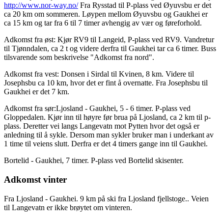
http://www.nor-way.no/
Fra Rysstad til P-plass ved Øyuvsbu er det
ca 20 km om sommeren. Løypen mellom Øyuvsbu og Gaukhei er
ca 15 km og tar fra 6 til 7 timer avhengig av vær og føreforhold.
Adkomst fra øst: Kjør RV9 til Langeid, P-plass ved RV9. Vandretur
til Tjønndalen, ca 2 t og videre derfra til Gaukhei tar ca 6 timer. Buss
tilsvarende som beskrivelse "Adkomst fra nord".
Adkomst fra vest: Donsen i Sirdal til Kvinen, 8 km. Videre til
Josephsbu ca 10 km, hvor det er fint å overnatte. Fra Josephsbu til
Gaukhei er det 7 km.
Adkomst fra sør:Ljosland - Gaukhei, 5 - 6 timer. P-plass ved
Gloppedalen. Kjør inn til høyre før brua på Ljosland, ca 2 km til p-
plass. Deretter vei langs Langevatn mot Pytten hvor det også er
anledning til å sykle. Dersom man sykler bruker man i underkant av
1 time til veiens slutt. Derfra er det 4 timers gange inn til Gaukhei.
Bortelid - Gaukhei, 7 timer. P-plass ved Bortelid skisenter.
Adkomst vinter
Fra Ljosland - Gaukhei. 9 km på ski fra Ljosland fjellstoge.. Veien
til Langevatn er ikke brøytet om vinteren.