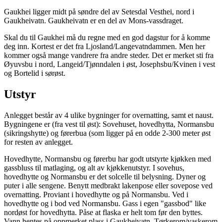
Gaukhei ligger midt på søndre del av Setesdal Vesthei, nord i
Gaukheivatn. Gaukheivatn er en del av Mons-vassdraget.
Skal du til Gaukhei må du regne med en god dagstur for å komme
deg inn. Kortest er det fra Ljosland/Langevatndammen. Men her
kommer også mange vandrere fra andre steder. Det er merket sti fra
Øyuvsbu i nord, Langeid/Tjønndalen i øst, Josephsbu/Kvinen i vest
og Bortelid i sørøst.
Utstyr
Anlegget består av 4 ulike bygninger for overnatting, samt et naust.
Bygningene er (fra vest til øst): Sovehuset, hovedhytta, Normansbu
(sikringshytte) og førerbua (som ligger på en odde 2-300 meter øst
for resten av anlegget.
Hovedhytte, Normansbu og førerbu har godt utstyrte kjøkken med
gassbluss til matlaging, og alt av kjøkkenutstyr. I sovehus,
hovedhytte og Normansbu er det solcelle til belysning. Dyner og
puter i alle sengene. Benytt medbrakt lakenpose eller sovepose ved
overnatting. Proviant i hovedhytte og på Normansbu. Ved i
hovedhytte og i bod ved Normansbu. Gass i egen "gassbod" like
nordøst for hovedhytta. Påse at flaska er helt tom før den byttes.
Vann hentes på oppmerket plass i Gaukheivatn. Tørkerom/vaskerom