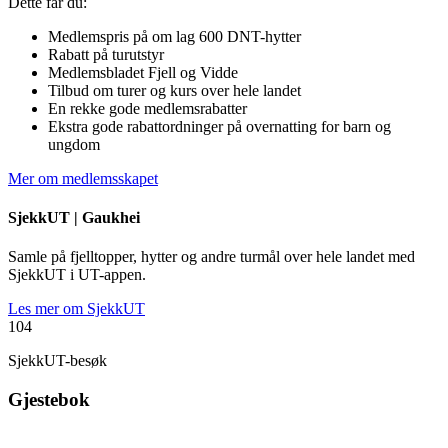
Dette får du:
Medlemspris på om lag 600 DNT-hytter
Rabatt på turutstyr
Medlemsbladet Fjell og Vidde
Tilbud om turer og kurs over hele landet
En rekke gode medlemsrabatter
Ekstra gode rabattordninger på overnatting for barn og
ungdom
Mer om medlemsskapet
SjekkUT |
Gaukhei
Samle på fjelltopper, hytter og andre turmål over hele landet med
SjekkUT i UT-appen.
Les mer om SjekkUT
104
SjekkUT-besøk
Gjestebok