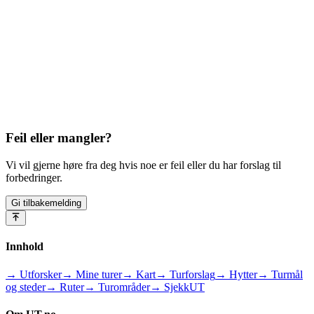
Feil eller mangler?
Vi vil gjerne høre fra deg hvis noe er feil eller du har forslag til
forbedringer.
Gi tilbakemelding
Innhold
→ Utforsker
→ Mine turer
→ Kart
→ Turforslag
→ Hytter
→ Turmål
og steder
→ Ruter
→ Turområder
→ SjekkUT