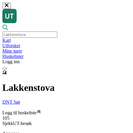
Kart
Utforsker
Mine turer
Huskelister
Logg inn
Lakkenstova
DNT Sør
Legg til huskeliste
105
SjekkUT-besøk