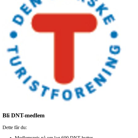
Bli DNT-medlem
Dette får du:
Medlemspris på om lag 600 DNT-hytter