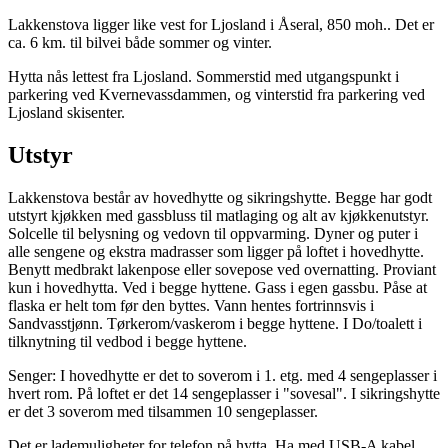
Lakkenstova ligger like vest for Ljosland i Åseral, 850 moh.. Det er
ca. 6 km. til bilvei både sommer og vinter.
Hytta nås lettest fra Ljosland. Sommerstid med utgangspunkt i
parkering ved Kvernevassdammen, og vinterstid fra parkering ved
Ljosland skisenter.
Utstyr
Lakkenstova består av hovedhytte og sikringshytte. Begge har godt
utstyrt kjøkken med gassbluss til matlaging og alt av kjøkkenutstyr.
Solcelle til belysning og vedovn til oppvarming. Dyner og puter i
alle sengene og ekstra madrasser som ligger på loftet i hovedhytte.
Benytt medbrakt lakenpose eller sovepose ved overnatting. Proviant
kun i hovedhytta. Ved i begge hyttene. Gass i egen gassbu. Påse at
flaska er helt tom før den byttes. Vann hentes fortrinnsvis i
Sandvasstjønn. Tørkerom/vaskerom i begge hyttene. I Do/toalett i
tilknytning til vedbod i begge hyttene.
Senger: I hovedhytte er det to soverom i 1. etg. med 4 sengeplasser i
hvert rom. På loftet er det 14 sengeplasser i "sovesal". I sikringshytte
er det 3 soverom med tilsammen 10 sengeplasser.
Det er lademuligheter for telefon på hytta. Ha med USB-A kabel.