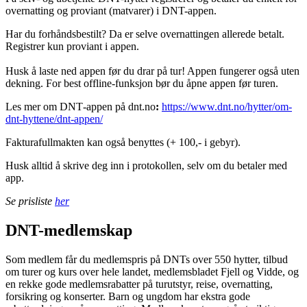
overnatting og proviant (matvarer) i DNT-appen.
Har du forhåndsbestilt? Da er selve overnattingen allerede betalt.
Registrer kun proviant i appen.
Husk å laste ned appen før du drar på tur! Appen fungerer også uten
dekning. For best offline‑funksjon bør du åpne appen før turen.
Les mer om DNT‑appen på dnt.no
:
https://www.dnt.no/hytter/om-
dnt-hyttene/dnt-appen/
Fakturafullmakten kan også benyttes (+ 100,- i gebyr).
Husk alltid å skrive deg inn i protokollen, selv om du betaler med
app.
Se prisliste
her
DNT-medlemskap
Som medlem får du medlemspris på DNTs over 550 hytter, tilbud
om turer og kurs over hele landet, medlemsbladet Fjell og Vidde, og
en rekke gode medlemsrabatter på turutstyr, reise, overnatting,
forsikring og konserter. Barn og ungdom har ekstra gode