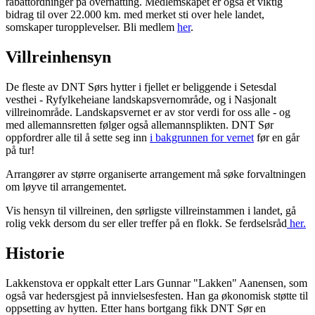
rabattordninger på overnatting. Medlemskapet er også et viktig
bidrag til over 22.000 km. med merket sti over hele landet,
somskaper turopplevelser. Bli medlem
her
.
Villreinhensyn
De fleste av DNT Sørs hytter i fjellet er beliggende i Setesdal
vesthei - Ryfylkeheiane landskapsvernområde, og i Nasjonalt
villreinområde. Landskapsvernet er av stor verdi for oss alle - og
med allemannsretten følger også allemannsplikten. DNT Sør
oppfordrer alle til å sette seg inn
i bakgrunnen for vernet
før en går
på tur!
Arrangører av større organiserte arrangement må søke forvaltningen
om løyve til arrangementet.
Vis hensyn til villreinen, den sørligste villreinstammen i landet, gå
rolig vekk dersom du ser eller treffer på en flokk. Se ferdselsråd
her.
Historie
Lakkenstova er oppkalt etter Lars Gunnar "Lakken" Aanensen, som
også var hedersgjest på innvielsesfesten. Han ga økonomisk støtte til
oppsetting av hytten. Etter hans bortgang fikk DNT Sør en