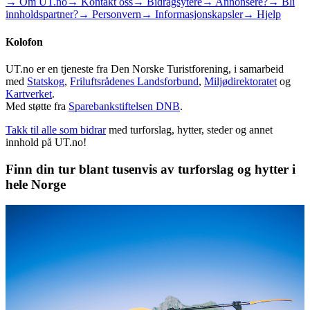
→ Om UT.no
→ Kontakt oss
→ Bidragsytere
→ Annonsere?
→ Bli
innholdspartner?
→ Personvern
→ Informasjonskapsler
→ Hjelp
Kolofon
UT.no er en tjeneste fra Den Norske Turistforening, i samarbeid
med
Statskog
,
Friluftsrådenes Landsforbund
,
Miljødirektoratet
og
Kartverket
.
Med støtte fra
Sparebankstiftelsen DNB
.
Takk til alle som bidrar
med turforslag, hytter, steder og annet
innhold på UT.no!
Finn din tur blant tusenvis av turforslag og hytter i
hele Norge