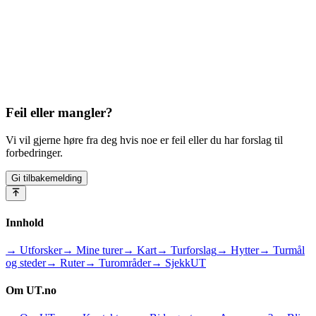
Feil eller mangler?
Vi vil gjerne høre fra deg hvis noe er feil eller du har forslag til
forbedringer.
Gi tilbakemelding
Innhold
→ Utforsker
→ Mine turer
→ Kart
→ Turforslag
→ Hytter
→ Turmål
og steder
→ Ruter
→ Turområder
→ SjekkUT
Om UT.no