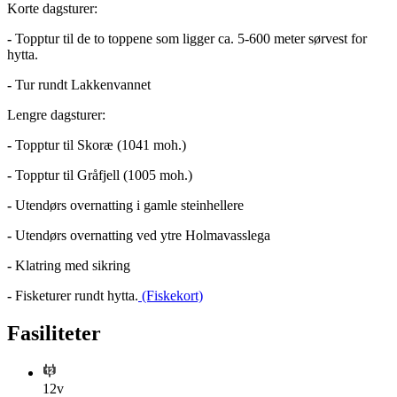
Korte dagsturer:
-
Topptur til de to toppene som ligger ca. 5-600 meter sørvest for
hytta.
-
Tur rundt Lakkenvannet
Lengre dagsturer:
-
Topptur til Skoræ (1041 moh.)
-
Topptur til Gråfjell (1005 moh.)
-
Utendørs overnatting i gamle steinhellere
-
Utendørs overnatting ved ytre Holmavasslega
-
Klatring med sikring
-
Fisketurer rundt hytta.
(Fiskekort)
Fasiliteter
12v