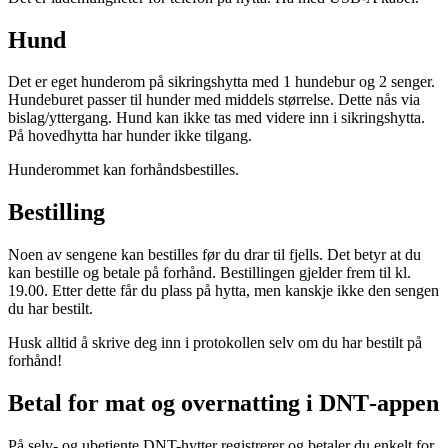
Hund
Det er eget hunderom på sikringshytta med 1 hundebur og 2 senger.
Hundeburet passer til hunder med middels størrelse. Dette nås via
bislag/yttergang. Hund kan ikke tas med videre inn i sikringshytta.
På hovedhytta har hunder ikke tilgang.
Hunderommet kan forhåndsbestilles.
Bestilling
Noen av sengene kan bestilles før du drar til fjells. Det betyr at du
kan bestille og betale på forhånd. Bestillingen gjelder frem til kl.
19.00. Etter dette får du plass på hytta, men kanskje ikke den sengen
du har bestilt.
Husk alltid å skrive deg inn i protokollen selv om du har bestilt på
forhånd!
Betal for mat og overnatting i DNT‑appen
På selv- og ubetjente DNT-hytter registrerer og betaler du enkelt for