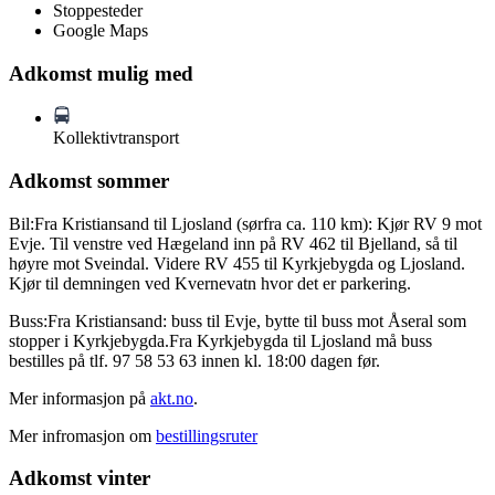
Stoppesteder
Google Maps
Adkomst mulig med
Kollektivtransport
Adkomst sommer
Bil:Fra Kristiansand til Ljosland (sørfra ca. 110 km): Kjør RV 9 mot
Evje. Til venstre ved Hægeland inn på RV 462 til Bjelland, så til
høyre mot Sveindal. Videre RV 455 til Kyrkjebygda og Ljosland.
Kjør til demningen ved Kvernevatn hvor det er parkering.
Buss:Fra Kristiansand: buss til Evje, bytte til buss mot Åseral som
stopper i Kyrkjebygda.Fra Kyrkjebygda til Ljosland må buss
bestilles på tlf. 97 58 53 63 innen kl. 18:00 dagen før.
Mer informasjon på
akt.no
.
Mer infromasjon om
bestillingsruter
Adkomst vinter