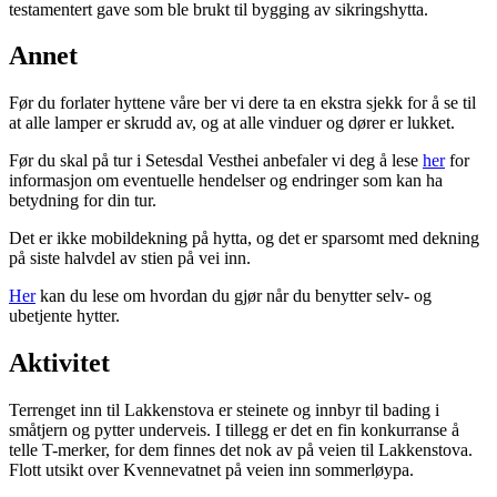
testamentert gave som ble brukt til bygging av sikringshytta.
Annet
Før du forlater hyttene våre ber vi dere ta en ekstra sjekk for å se til
at alle lamper er skrudd av, og at alle vinduer og dører er lukket.
Før du skal på tur i Setesdal Vesthei anbefaler vi deg å lese
her
for
informasjon om eventuelle hendelser og endringer som kan ha
betydning for din tur.
Det er ikke mobildekning på hytta, og det er sparsomt med dekning
på siste halvdel av stien på vei inn.
Her
kan du lese om hvordan du gjør når du benytter selv- og
ubetjente hytter.
Aktivitet
Terrenget inn til Lakkenstova er steinete og innbyr til bading i
småtjern og pytter underveis. I tillegg er det en fin konkurranse å
telle T-merker, for dem finnes det nok av på veien til Lakkenstova.
Flott utsikt over Kvennevatnet på veien inn sommerløypa.