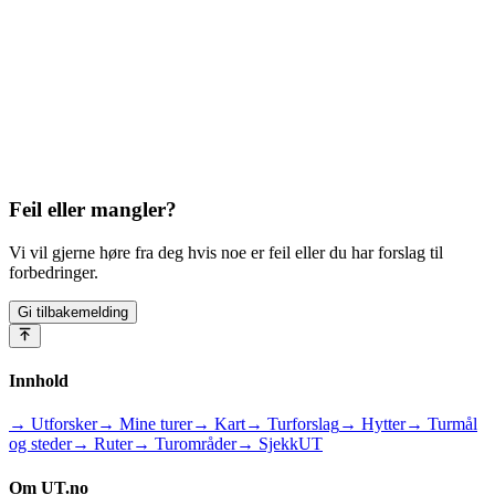
Feil eller mangler?
Vi vil gjerne høre fra deg hvis noe er feil eller du har forslag til
forbedringer.
Gi tilbakemelding
Innhold
→ Utforsker
→ Mine turer
→ Kart
→ Turforslag
→ Hytter
→ Turmål
og steder
→ Ruter
→ Turområder
→ SjekkUT
Om UT.no