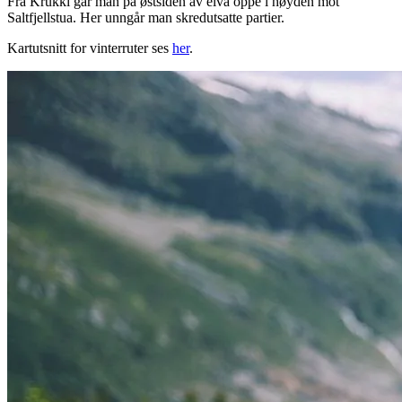
Fra Krukki går man på østsiden av elva oppe i høyden mot
Saltfjellstua. Her unngår man skredutsatte partier.
Kartutsnitt for vinterruter ses
her
.