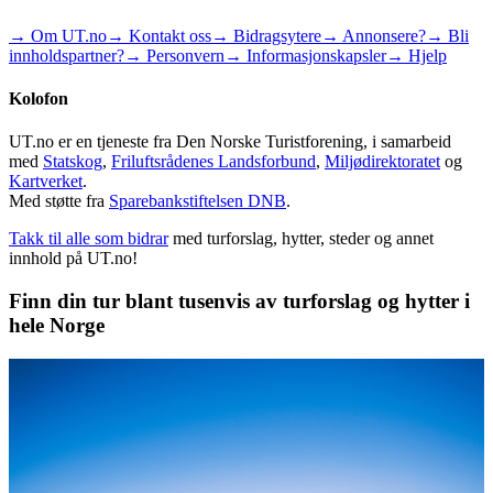
→ Om UT.no
→ Kontakt oss
→ Bidragsytere
→ Annonsere?
→ Bli
innholdspartner?
→ Personvern
→ Informasjonskapsler
→ Hjelp
Kolofon
UT.no er en tjeneste fra Den Norske Turistforening, i samarbeid
med
Statskog
,
Friluftsrådenes Landsforbund
,
Miljødirektoratet
og
Kartverket
.
Med støtte fra
Sparebankstiftelsen DNB
.
Takk til alle som bidrar
med turforslag, hytter, steder og annet
innhold på UT.no!
Finn din tur blant tusenvis av turforslag og hytter i
hele Norge