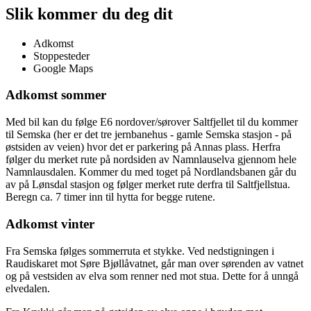
Slik kommer du deg dit
Adkomst
Stoppesteder
Google Maps
Adkomst sommer
Med bil kan du følge E6 nordover/sørover Saltfjellet til du kommer
til Semska (her er det tre jernbanehus - gamle Semska stasjon - på
østsiden av veien) hvor det er parkering på Annas plass. Herfra
følger du merket rute på nordsiden av Namnlauselva gjennom hele
Namnlausdalen. Kommer du med toget på Nordlandsbanen går du
av på Lønsdal stasjon og følger merket rute derfra til Saltfjellstua.
Beregn ca. 7 timer inn til hytta for begge rutene.
Adkomst vinter
Fra Semska følges sommerruta et stykke. Ved nedstigningen i
Raudiskaret mot Søre Bjøllåvatnet, går man over sørenden av vatnet
og på vestsiden av elva som renner ned mot stua. Dette for å unngå
elvedalen.