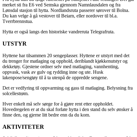
merket sti fra E6 ved Semska gjennom Namnlausdalen og fra
Lønsdal stasjon til hytta. Nordlandsruta passerer sørover til Bolna.
Du kan velge å gå vestover til Beiarn, eller nordover til bl.a.
Tverrbrennstua.
Hytta er også langs den historiske vandreruta Telegrafruta.
UTSTYR
Hyttene har tilsammen 20 sengeplasser. Hyttene er utstyrt med det
du trenger for matlaging og opphold, deriblandt kjøkkenutstyr og
dekketøy. Gjestene ordner selv med matlaging, vannhenting,
oppvask, vask av gulv og rydding inne og ute. Husk
lakenpose/sengtøy til å ta utenpå de oppredde sengene.
Det er vedfyring til oppvarming og gass til matlaging. Belysning fra
solcellestrøm.
Hver enkelt må selv sørge for å gjøre rent etter oppholdet.
Hovedregelen er at du skal forlate hytta i den stand du selv ønsker å
finne den, og gjerne litt bedre enn da du kom.
AKTIVITETER