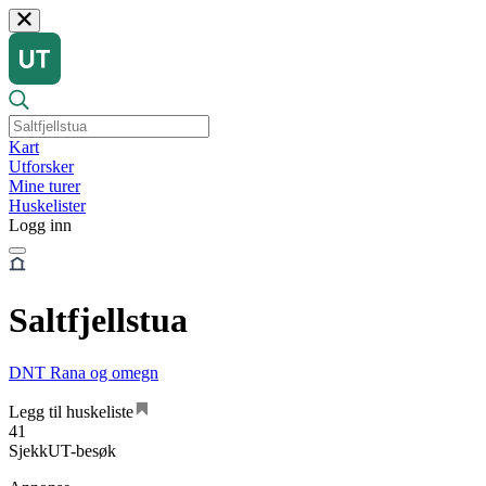
Kart
Utforsker
Mine turer
Huskelister
Logg inn
Saltfjellstua
DNT Rana og omegn
Legg til huskeliste
41
SjekkUT-besøk