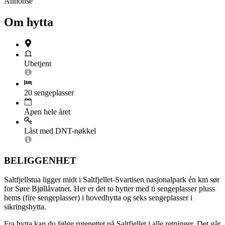
Annonse
Om hytta
Ubetjent
20 sengeplasser
Åpen hele året
Låst med DNT-nøkkel
BELIGGENHET
Saltfjellstua ligger midt i Saltfjellet-Svartisen nasjonalpark én km sør
for Søre Bjøllåvatnet. Her er det to hytter med ti sengeplasser pluss
hems (fire sengeplasser) i hovedhytta og seks sengeplasser i
sikringshytta.
Fra hytta kan du følge rutenettet på Saltfjellet i alle retninger. Det går