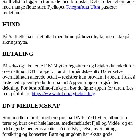
Saltfjellstua ligger i et område med bra fiske. Det er ellers et område
med mange flotte stier. Fjelløpet
Telegrafruta Ultra
passerer
hyttetunet.
HUND
På Saltfjellstua er det tillatt med hund på hovedhytta, men ikke på
sikringshytta.
BETALING
På selv- og ubetjente DNT‑hytter registrerer og betaler du enkelt for
overnatting i DNT‑appen. Har du forhåndsbestilt? Da er selve
overnattingen allerede betalt – registrer kun proviant i appen. Husk å
laste ned appen før du drar på tur! Appen fungerer også uten
dekning. For best offline‑funksjon bør du åpne appen før turen. Les
mer på dnt.no:
https://www.dnt.no/hyttebetaling
DNT MEDLEMSKAP
Som medlem får du medlemspris på DNTs 550 hytter, tilbud om
turer og kurs over hele landet, medlemsbladet Fjell og Vidde, og en
rekke gode medlemsrabatter på turutstyr, reise, overnatting,
forsikring og konserter. Barn og ungdom har ekstra gode