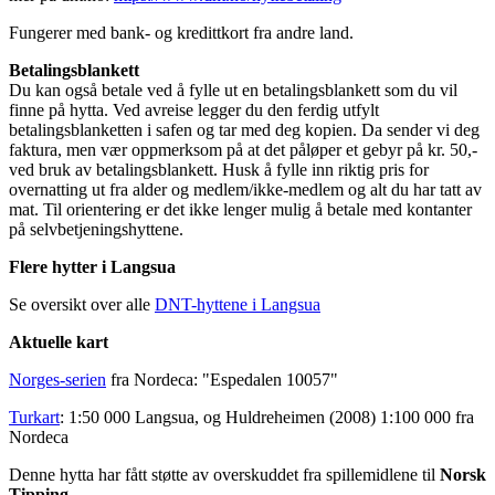
Fungerer med bank- og kredittkort fra andre land.
Betalingsblankett
Du kan også betale ved å fylle ut en betalingsblankett som du vil
finne på hytta. Ved avreise legger du den ferdig utfylt
betalingsblanketten i safen og tar med deg kopien. Da sender vi deg
faktura, men vær oppmerksom på at det påløper et gebyr på kr. 50,-
ved bruk av betalingsblankett. Husk å fylle inn riktig pris for
overnatting ut fra alder og medlem/ikke-medlem og alt du har tatt av
mat. Til orientering er det ikke lenger mulig å betale med kontanter
på selvbetjeningshyttene.
Flere hytter i Langsua
Se oversikt over alle
DNT-hyttene i Langsua
Aktuelle kart
Norges-serien
fra Nordeca: "Espedalen 10057"
Turkart
: 1:50 000 Langsua, og Huldreheimen (2008) 1:100 000 fra
Nordeca
Denne hytta har fått støtte av overskuddet fra spillemidlene til
Norsk
Tipping
.