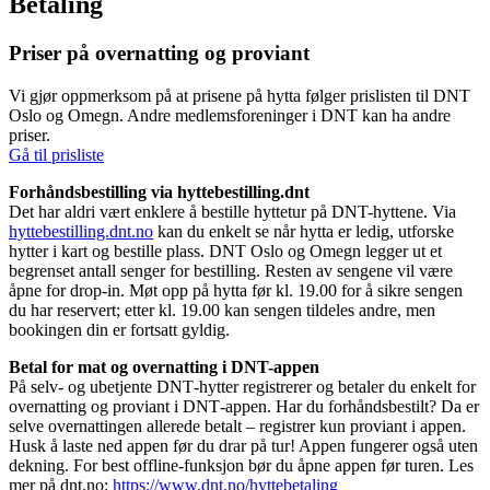
Betaling
Priser på overnatting og proviant
Vi gjør oppmerksom på at prisene på hytta følger prislisten til DNT
Oslo og Omegn. Andre medlemsforeninger i DNT kan ha andre
priser.
Gå til prisliste
Forhåndsbestilling via hyttebestilling.dnt
Det har aldri vært enklere å bestille hyttetur på DNT-hyttene. Via
hyttebestilling.dnt.no
kan du enkelt se når hytta er ledig, utforske
hytter i kart og bestille plass. DNT Oslo og Omegn legger ut et
begrenset antall senger for bestilling. Resten av sengene vil være
åpne for drop-in. Møt opp på hytta før kl. 19.00 for å sikre sengen
du har reservert; etter kl. 19.00 kan sengen tildeles andre, men
bookingen din er fortsatt gyldig.
Betal for mat og overnatting i DNT-appen
På selv- og ubetjente DNT‑hytter registrerer og betaler du enkelt for
overnatting og proviant i DNT‑appen. Har du forhåndsbestilt? Da er
selve overnattingen allerede betalt – registrer kun proviant i appen.
Husk å laste ned appen før du drar på tur! Appen fungerer også uten
dekning. For best offline‑funksjon bør du åpne appen før turen. Les
mer på dnt.no:
https://www.dnt.no/hyttebetaling