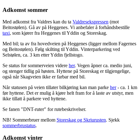
Adkomst sommer
Med adkomst fra Valdres kan du ta
Valdresekspressen
(mot
Beitostølen). Gå av på Heggenes. Vi anbefaler å forhåndsbestille
taxi
, som kjører fra Heggenes til Yddin og Storeskag.
Med bil; ta av fra hovedveien på Heggenes (ligger mellom Fagernes
og Beitostølen). Følg skilting til Yddin. Vinterparkering ved
Selstølen, ca. 3 km etter Yddin fjellstogo.
Se status for sommerveien videre
her
. Vegen åpner ca. medio juni,
og stenger tidlig på høsten. Hyttene på Storeskag er tilgjengelige,
også når Skagveien ikke er farbar med bil.
Når statusen på veien tillater bilkjøring kan man parke
her
- ca. 1 km
før hyttene. Det er mulig å kjøre helt fram for å laste av utstyr, men
ikke tillatt å parkere ved hyttene.
Se fanen "DNT-ruter" for rutebeskrivelser.
NB! Sommerbruer mellom
Storeskag og Skriurusten
. Sjekk
sommerbrustatus
.
Adkomst vinter