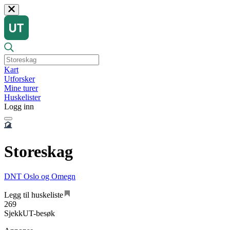
Kart
Utforsker
Mine turer
Huskelister
Logg inn
Storeskag
DNT Oslo og Omegn
Legg til huskeliste
269
SjekkUT-besøk