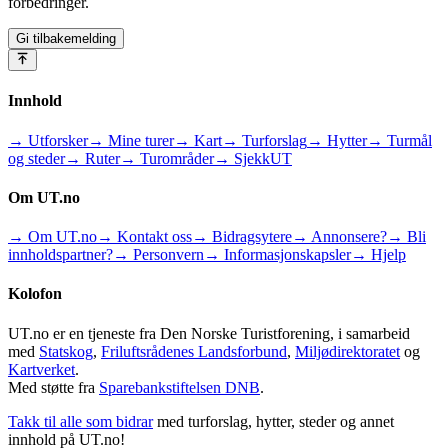
forbedringer.
Gi tilbakemelding
Innhold
→ Utforsker
→ Mine turer
→ Kart
→ Turforslag
→ Hytter
→ Turmål
og steder
→ Ruter
→ Turområder
→ SjekkUT
Om UT.no
→ Om UT.no
→ Kontakt oss
→ Bidragsytere
→ Annonsere?
→ Bli
innholdspartner?
→ Personvern
→ Informasjonskapsler
→ Hjelp
Kolofon
UT.no er en tjeneste fra Den Norske Turistforening, i samarbeid
med
Statskog
,
Friluftsrådenes Landsforbund
,
Miljødirektoratet
og
Kartverket
.
Med støtte fra
Sparebankstiftelsen DNB
.
Takk til alle som bidrar
med turforslag, hytter, steder og annet
innhold på UT.no!