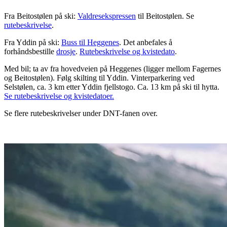
Fra Beitostølen på ski:
Valdresekspressen
til Beitostølen. Se
rutebeskrivelse
.
Fra Yddin på ski:
Buss til Heggenes
. Det anbefales å
forhåndsbestille
drosje
.
Rutebeskrivelse og kvistedato
.
Med bil; ta av fra hovedveien på Heggenes (ligger mellom Fagernes
og Beitostølen). Følg skilting til Yddin. Vinterparkering ved
Selstølen, ca. 3 km etter Yddin fjellstogo. Ca. 13 km på ski til hytta.
Se rutebeskrivelse og kvistedatoer.
Se flere rutebeskrivelser under DNT-fanen over.