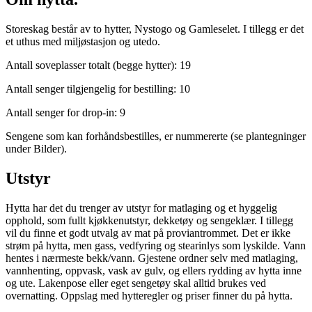
Storeskag består av to hytter, Nystogo og Gamleselet. I tillegg er det
et uthus med miljøstasjon og utedo.
Antall soveplasser totalt (begge hytter): 19
Antall senger tilgjengelig for bestilling: 10
Antall senger for drop-in: 9
Sengene som kan forhåndsbestilles, er nummererte (se plantegninger
under Bilder).
Utstyr
Hytta har det du trenger av utstyr for matlaging og et hyggelig
opphold, som fullt kjøkkenutstyr, dekketøy og sengeklær. I tillegg
vil du finne et godt utvalg av mat på proviantrommet. Det er ikke
strøm på hytta, men gass, vedfyring og stearinlys som lyskilde. Vann
hentes i nærmeste bekk/vann. Gjestene ordner selv med matlaging,
vannhenting, oppvask, vask av gulv, og ellers rydding av hytta inne
og ute. Lakenpose eller eget sengetøy skal alltid brukes ved
overnatting. Oppslag med hytteregler og priser finner du på hytta.