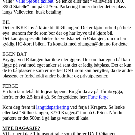
Valle?
Valle Sjøbua taxibåt
. Se lenke eller tast "Valleveien 1000,
3960 Statelle" inn på GPSen. Parkering finner du der det er plass
langs Valleveien, husk betaling!
BIL
Det er IKKE lov å kjøre bil til Øitangen! Det er kjøreforbud på hele
øya, utenom for de som bor der og har løyve til å kjøre bil.
Det kan gis spesialtillatelse fra vertskapet på Øitangen, om du har
gyldig HC-kort i bilen. Ta kontakt med oitangen@dnt.no for dette.
EGEN BÅT
Brygga ved Øitangen har ikke uteriggere. De som har egen båt kan
ligge på svai med eget anker så sant det er ledig båtplass. Det er kun
de to båtplassene som er merket DNT som kan benyttes, da de andre
plassene er forbeholdt andre bedrifter og privatpersoner.
FERGE
En kan ta rutebåt til ferjeanløpene. En går da av på Tårnbrygga,
herfra er det 2,5 km å gå. Se fergetidene her:
Farte ferge
Kom deg frem til
langtidsparkering
ved ferja i Kragerø. Se lenke
eller tast "Stillnestangen, 3770 Kragerø" inn på GPSen. Når du
parkere er det 500m å gå langs vannet til kaia.
MYE BAGASJE?
Vi har per i dag 1 transporttralle som tilhører DNT Øitangen.