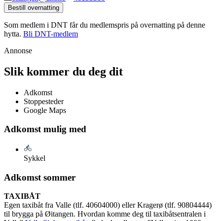
Bestill overnatting
Som medlem i DNT får du medlemspris på overnatting på denne
hytta.
Bli DNT-medlem
Annonse
Slik kommer du deg dit
Adkomst
Stoppesteder
Google Maps
Adkomst mulig med
Sykkel
Adkomst sommer
TAXIBÅT
Egen taxibåt fra Valle (tlf. 40604000) eller Kragerø (tlf. 90804444)
til brygga på Øitangen. Hvordan komme deg til taxibåtsentralen i