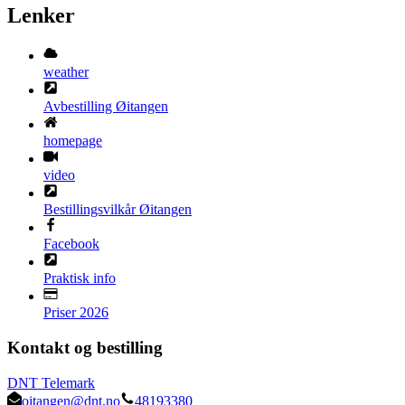
Lenker
weather
Avbestilling Øitangen
homepage
video
Bestillingsvilkår Øitangen
Facebook
Praktisk info
Priser 2026
Kontakt og bestilling
DNT Telemark
oitangen@dnt.no
48193380