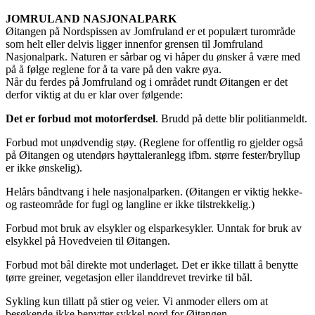
JOMRULAND NASJONALPARK
Øitangen på Nordspissen av Jomfruland er et populært turområde
som helt eller delvis ligger innenfor grensen til Jomfruland
Nasjonalpark. Naturen er sårbar og vi håper du ønsker å være med
på å følge reglene for å ta vare på den vakre øya.
Når du ferdes på Jomfruland og i området rundt Øitangen er det
derfor viktig at du er klar over følgende:
Det er forbud mot motorferdsel
. Brudd på dette blir politianmeldt.
Forbud mot unødvendig støy. (Reglene for offentlig ro gjelder også
på Øitangen og utendørs høyttaleranlegg ifbm. større fester/bryllup
er ikke ønskelig).
Helårs båndtvang i hele nasjonalparken. (Øitangen er viktig hekke-
og rasteområde for fugl og langline er ikke tilstrekkelig.)
Forbud mot bruk av elsykler og elsparkesykler. Unntak for bruk av
elsykkel på Hovedveien til Øitangen.
Forbud mot bål direkte mot underlaget. Det er ikke tillatt å benytte
tørre greiner, vegetasjon eller ilanddrevet trevirke til bål.
Sykling kun tillatt på stier og veier. Vi anmoder ellers om at
besøkende ikke benytter sykkel nord for Øitangen