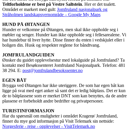
Teltforholdene er best på Vestre Saltstein
. Her er det toalett.
Området er markert med gult:
Jomfruland nasjonalpark og
Stråholmen landskapsvernområde – Google My Maps
HUND PÅ ØITANGEN
Hunder er velkomne på Øitangen, men skal ikke oppholde seg i
møbler og senger. Hunder kan ikke oppholde seg i fellesarealene. Vi
har hundebur til hver hytte. Disse finner du enten i vedskjulet eller i
boligen din. Husk og respekter reglene for båndtvang.
JOMFRULANDGUIDEN
Ønsker du guidet opplevelsestur med lokalguide på Jomfruland? Ta
kontakt med Besøkssenteret Jomfruland Nasjonalpark. Telefon: 481
38 294. E:
post@jomfrulandbesokssenter.no
EGEN BÅT
Brygga ved Øitangen har ikke uteriggere. De som har egen båt kan
ligge på svai med eget anker så sant det er ledig båtplass. Det er kun
de to båtplassene som er merket DNT som kan benyttes, da de andre
plassene er forbeholdt andre bedrifter og privatpersoner.
TURISTINFORMASJON
Har du spørsmål om muligheter i området Kragerø/ Jomfruland,
finner du mye god informasjon på Visit Telemark sin nettside:
Norgesferie - reise - opplevelser - VisitTelemark.no