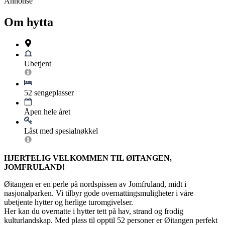
Annonse
Om hytta
Ubetjent
52 sengeplasser
Åpen hele året
Låst med spesialnøkkel
HJERTELIG VELKOMMEN TIL ØITANGEN,
JOMFRULAND!
Øitangen er en perle på nordspissen av Jomfruland, midt i
nasjonalparken. Vi tilbyr gode overnattingsmuligheter i våre
ubetjente hytter og herlige turomgivelser.
Her kan du overnatte i hytter tett på hav, strand og frodig
kulturlandskap. Med plass til opptil 52 personer er Øitangen perfekt