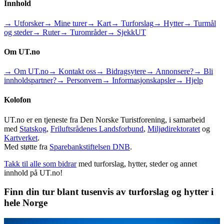
Innhold
→ Utforsker
→ Mine turer
→ Kart
→ Turforslag
→ Hytter
→ Turmål
og steder
→ Ruter
→ Turområder
→ SjekkUT
Om UT.no
→ Om UT.no
→ Kontakt oss
→ Bidragsytere
→ Annonsere?
→ Bli
innholdspartner?
→ Personvern
→ Informasjonskapsler
→ Hjelp
Kolofon
UT.no er en tjeneste fra Den Norske Turistforening, i samarbeid
med
Statskog
,
Friluftsrådenes Landsforbund
,
Miljødirektoratet
og
Kartverket
.
Med støtte fra
Sparebankstiftelsen DNB
.
Takk til alle som bidrar
med turforslag, hytter, steder og annet
innhold på UT.no!
Finn din tur blant tusenvis av turforslag og hytter i
hele Norge