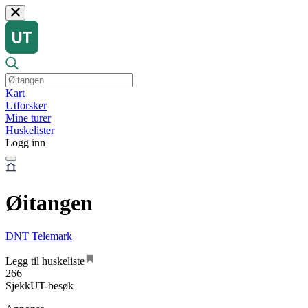
Kart
Utforsker
Mine turer
Huskelister
Logg inn
Øitangen
DNT Telemark
Legg til huskeliste
266
SjekkUT-besøk