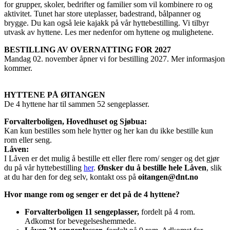
for grupper, skoler, bedrifter og familier som vil kombinere ro og
aktivitet. Tunet har store uteplasser, badestrand, bålpanner og
brygge. Du kan også leie kajakk på vår hyttebestilling. Vi tilbyr
utvask av hyttene. Les mer nedenfor om hyttene og mulighetene.
BESTILLING AV OVERNATTING FOR 2027
Mandag 02. november åpner vi for bestilling 2027. Mer informasjon
kommer.
HYTTENE PÅ ØITANGEN
De 4 hyttene har til sammen 52 sengeplasser.
Forvalterboligen, Hovedhuset og Sjøbua:
Kan kun bestilles som hele hytter og her kan du ikke bestille kun
rom eller seng.
Låven:
I Låven er det mulig å bestille ett eller flere rom/ senger og det gjør
du på vår hyttebestilling
her
.
Ønsker du å bestille hele Låven
, slik
at du har den for deg selv, kontakt oss på
oitangen@dnt.no
Hvor mange rom og senger er det på de 4 hyttene?
Forvalterboligen 11 sengeplasser,
fordelt på 4 rom.
Adkomst for bevegelseshemmede.