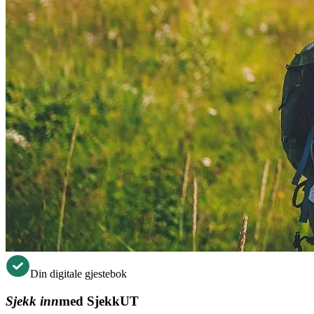
Din digitale gjestebok
Sjekk inn
med SjekkUT