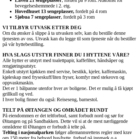
Låven 21 sengeplasser
, fordelt på 9 rom. Adkomst for
bevegelseshemmede i 2. etg.
Hovedhuset 13 sengeplasser,
fordelt på 4 rom
Sjøbua 7 sengeplasser
, fordelt på 3 rom
VI TILBYR UTVASK ETTER DEG
Om du ønsker å slippe å ta utvasken selv, kan du bestille denne
tjenesten av oss. Utvask kan du legge til som tjeneste når du bestiller
på vår hyttebestilling.
HVA SLAGS UTSTYR FINNER DU I HYTTENE VÅRE?
Alle hytter er utstyrt med toalettpapir, kaffefilter, håndsåper og
rengjøringsutstyr.
Enkelt utstyrt kjøkken med servise, bestikk, kjeler, kaffemaskin,
kjøleskap med fryseskuff/liten fryser, komfyr med stekeovn og
oppvaskmaskin.
Det er 1 bålpanne utenfor hver av boligene. Det er mulig å få kjøpt
grillkull og ved.
I hver bolig finner du også: Reiseseng, barnestol.
TELT PÅ ØITANGEN OG OMRÅDET RUNDT
På eiendommen er det teltforbud, samt forbudt nord og sør for
Øitangen og på Sandbakken. Dette vil si at de mest nærliggende
områdene til Øitangen er forbudt å telte på.
Telting i nasjonalparken
følger allemannsrettens regler med krav
om 150 meter fra bebygd hus/hytte, forbud på innmark o.a.