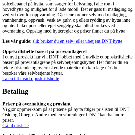
solcellepanel på hytta, som sørger for belysning i alle rom i
hovedhytta og mulighet for å lade mobil. Det er gass til matlaging og
vedfyrt ovn for oppvarming. Gjestene ordner selv med matlaging,
vannhenting, oppvask, vask av gulv, og ellers rydding av hytta inne
og ute. Lakenpose eller eget sengetøy skal alltid brukes ved
overnatting. Oppslag med hytteregler og priser finner du på hytta.
Les vår guide
:
slik bruker du en selv- eller ubetjent DNT-hytte
Oppskriftshefte basert på proviantlageret
I et nytt prosjekt har vi i DNT jobbet med å utvikle et oppskriftshefte
basert på proviantlagrene på selvbetjeningshytter. Her finner du en
rekke fristende og overraskende matretter du kan lage når du
besøker våre selvbetjente hytter.
Ta en titt i vårt oppskriftshefte
Betaling
Priser på overnatting og proviant
Vi gjør oppmerksom på at prisene på hytta følger prislisten til DNT
Oslo og Omegn. Andre medlemsforeninger i DNT kan ha andre
priser.
Gå til prisliste