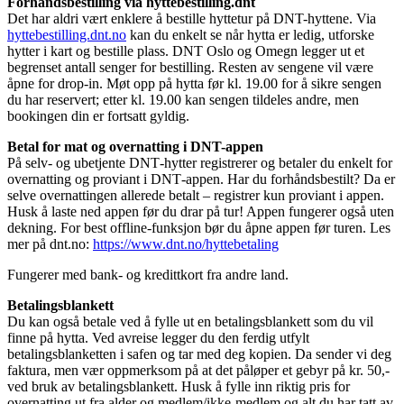
Forhåndsbestilling via hyttebestilling.dnt
Det har aldri vært enklere å bestille hyttetur på DNT-hyttene. Via
hyttebestilling.dnt.no
kan du enkelt se når hytta er ledig, utforske
hytter i kart og bestille plass. DNT Oslo og Omegn legger ut et
begrenset antall senger for bestilling. Resten av sengene vil være
åpne for drop-in. Møt opp på hytta før kl. 19.00 for å sikre sengen
du har reservert; etter kl. 19.00 kan sengen tildeles andre, men
bookingen din er fortsatt gyldig.
Betal for mat og overnatting i DNT-appen
På selv- og ubetjente DNT‑hytter registrerer og betaler du enkelt for
overnatting og proviant i DNT‑appen. Har du forhåndsbestilt? Da er
selve overnattingen allerede betalt – registrer kun proviant i appen.
Husk å laste ned appen før du drar på tur! Appen fungerer også uten
dekning. For best offline‑funksjon bør du åpne appen før turen. Les
mer på dnt.no:
https://www.dnt.no/hyttebetaling
Fungerer med bank- og kredittkort fra andre land.
Betalingsblankett
Du kan også betale ved å fylle ut en betalingsblankett som du vil
finne på hytta. Ved avreise legger du den ferdig utfylt
betalingsblanketten i safen og tar med deg kopien. Da sender vi deg
faktura, men vær oppmerksom på at det påløper et gebyr på kr. 50,-
ved bruk av betalingsblankett. Husk å fylle inn riktig pris for
overnatting ut fra alder og medlem/ikke-medlem og alt du har tatt av