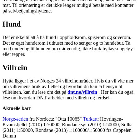
mat. Til orientering er det ikke lenger mulig å betale med kontanter
på selvbetjeningshyttene.
Hund
Det er ikke tillatt å ha hund i oppholdsrom, spiserom og soverom.
Det er eget hunderom i uthuset med to senger og to hundebur. Ta
med underlag til hunden om nødvendig, ikke bruk hyttas sengetøy
eller tepper.
Villrein
Hytta ligger i et av Norges 24 villreinområder. Hvis du vil vite mer
om villreinens bruk av fjellet og hvordan du kan ta hensyn til
villreinen, kan du lese om det på
dnt.no/villrein
. Her kan du også
lese om hvordan DNT arbeider med villrein og ferdsel.
Aktuelle kart
Norge-serien
fra Nordeca: "Otta 10065"
Turkart
: Høvringen-
Kvamsfjellet (2010) 1:50000, Rondane sør (2010) 1:50000, Sollia
(2011) 1:50000, Rondane (2013) 1:100000/1:50000 fra Cappelen
Damm