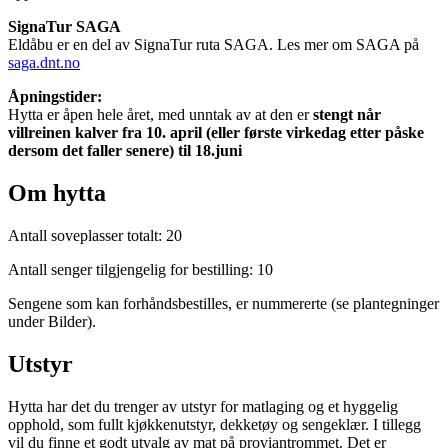
SignaTur SAGA
Eldåbu er en del av SignaTur ruta SAGA. Les mer om SAGA på
saga.dnt.no
Åpningstider:
Hytta er åpen hele året, med unntak av at den er
stengt når
villreinen kalver fra 10. april (eller første virkedag etter påske
dersom det faller senere) til 18.juni
Om hytta
Antall soveplasser totalt: 20
Antall senger tilgjengelig for bestilling: 10
Sengene som kan forhåndsbestilles, er nummererte (se plantegninger
under Bilder).
Utstyr
Hytta har det du trenger av utstyr for matlaging og et hyggelig
opphold, som fullt kjøkkenutstyr, dekketøy og sengeklær. I tillegg
vil du finne et godt utvalg av mat på proviantrommet. Det er