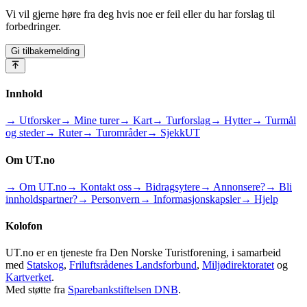
Vi vil gjerne høre fra deg hvis noe er feil eller du har forslag til
forbedringer.
Gi tilbakemelding
Innhold
→ Utforsker
→ Mine turer
→ Kart
→ Turforslag
→ Hytter
→ Turmål
og steder
→ Ruter
→ Turområder
→ SjekkUT
Om UT.no
→ Om UT.no
→ Kontakt oss
→ Bidragsytere
→ Annonsere?
→ Bli
innholdspartner?
→ Personvern
→ Informasjonskapsler
→ Hjelp
Kolofon
UT.no er en tjeneste fra Den Norske Turistforening, i samarbeid
med
Statskog
,
Friluftsrådenes Landsforbund
,
Miljødirektoratet
og
Kartverket
.
Med støtte fra
Sparebankstiftelsen DNB
.