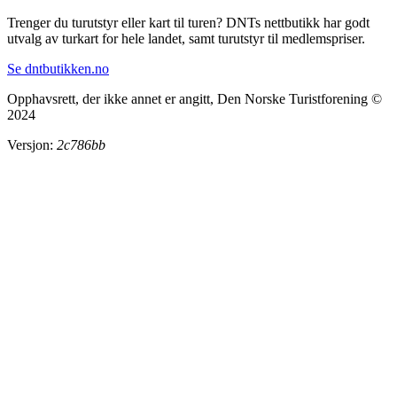
Trenger du turutstyr eller kart til turen? DNTs nettbutikk har godt
utvalg av turkart for hele landet, samt turutstyr til medlemspriser.
Se dntbutikken.no
Opphavsrett, der ikke annet er angitt, Den Norske Turistforening ©
2024
Versjon:
2c786bb