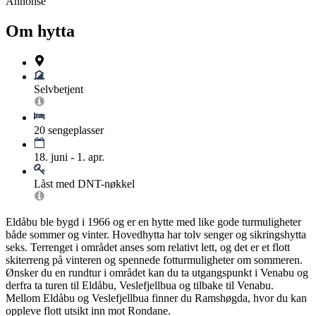
Annonse
Om hytta
Selvbetjent
20 sengeplasser
18. juni - 1. apr.
Låst med DNT-nøkkel
Eldåbu ble bygd i 1966 og er en hytte med like gode turmuligheter
både sommer og vinter. Hovedhytta har tolv senger og sikringshytta
seks. Terrenget i området anses som relativt lett, og det er et flott
skiterreng på vinteren og spennede fotturmuligheter om sommeren.
Ønsker du en rundtur i området kan du ta utgangspunkt i Venabu og
derfra ta turen til Eldåbu, Veslefjellbua og tilbake til Venabu.
Mellom Eldåbu og Veslefjellbua finner du Ramshøgda, hvor du kan
oppleve flott utsikt inn mot Rondane.