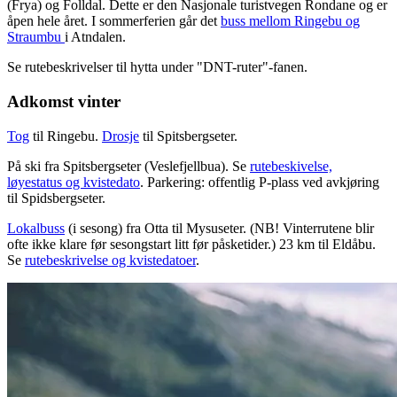
(Frya) og Folldal. Dette er den Nasjonale turistvegen Rondane og er
åpen hele året. I sommerferien går det
buss mellom Ringebu og
Straumbu
i Atndalen.
Se rutebeskrivelser til hytta under "DNT-ruter"-fanen.
Adkomst vinter
Tog
til Ringebu.
Drosje
til Spitsbergseter.
På ski fra Spitsbergseter (Veslefjellbua). Se
rutebeskivelse,
løyestatus og kvistedato
. Parkering: offentlig P-plass ved avkjøring
til Spidsbergseter.
Lokalbuss
(i sesong) fra Otta til Mysuseter. (NB! Vinterrutene blir
ofte ikke klare før sesongstart litt før påsketider.) 23 km til Eldåbu.
Se
rutebeskrivelse og kvistedatoer
.