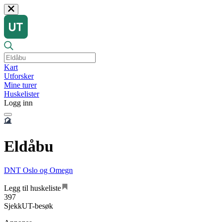
Kart
Utforsker
Mine turer
Huskelister
Logg inn
Eldåbu
DNT Oslo og Omegn
Legg til huskeliste
397
SjekkUT-besøk