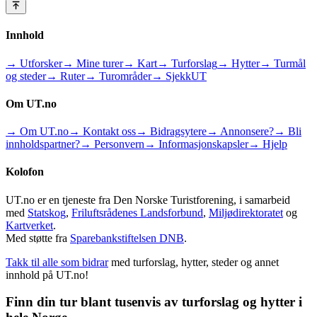
Innhold
→ Utforsker
→ Mine turer
→ Kart
→ Turforslag
→ Hytter
→ Turmål
og steder
→ Ruter
→ Turområder
→ SjekkUT
Om UT.no
→ Om UT.no
→ Kontakt oss
→ Bidragsytere
→ Annonsere?
→ Bli
innholdspartner?
→ Personvern
→ Informasjonskapsler
→ Hjelp
Kolofon
UT.no er en tjeneste fra Den Norske Turistforening, i samarbeid
med
Statskog
,
Friluftsrådenes Landsforbund
,
Miljødirektoratet
og
Kartverket
.
Med støtte fra
Sparebankstiftelsen DNB
.
Takk til alle som bidrar
med turforslag, hytter, steder og annet
innhold på UT.no!
Finn din tur blant tusenvis av turforslag og hytter i