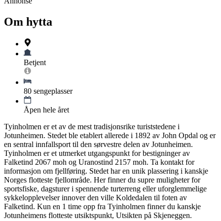
Annonse
Om hytta
Betjent
80 sengeplasser
Åpen hele året
Tyinholmen er et av de mest tradisjonsrike turiststedene i
Jotunheimen. Stedet ble etablert allerede i 1892 av John Opdal og er
en sentral innfallsport til den sørvestre delen av Jotunheimen.
Tyinholmen er et utmerket utgangspunkt for bestigninger av
Falketind 2067 moh og Uranostind 2157 moh. Ta kontakt for
informasjon om fjellføring. Stedet har en unik plassering i kanskje
Norges flotteste fjellområde. Her finner du supre muligheter for
sportsfiske, dagsturer i spennende turterreng eller uforglemmelige
sykkelopplevelser innover den ville Koldedalen til foten av
Falketind. Kun en 1 time opp fra Tyinholmen finner du kanskje
Jotunheimens flotteste utsiktspunkt, Utsikten på Skjeneggen.