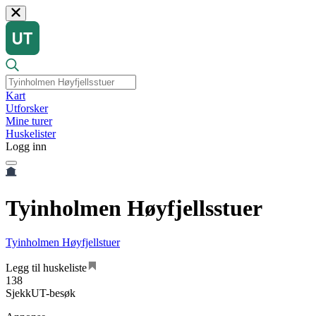
Kart
Utforsker
Mine turer
Huskelister
Logg inn
Tyinholmen Høyfjellsstuer
Tyinholmen Høyfjellstuer
Legg til huskeliste
138
SjekkUT-besøk