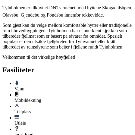
Tyinholmen er tilknyttet DNTs rutenett med hyttene Skogadalsbøen,
Olavsbu, Gjendebu og Fondsbu innenfor rekkevidde.
Som gjest kan du velge mellom komfortable hytter eller tradisjonelle
rom i hovedbygningen. Tyinholmen har et anerkjent kjøkken som
tilbereder fjellmat som er basert på råvarer fra området. Spesielt
populær er den utsøkte fjellørreten fra Tyinvannet eller kjøtt
tilberedet av reinsdyrene som beiter i fjellene rundt Tyinholmen.
Velkommen til det virkelige høyfjellet!
Fasiliteter
Vann
Mobildekning
Teltplass
Utleie
local food