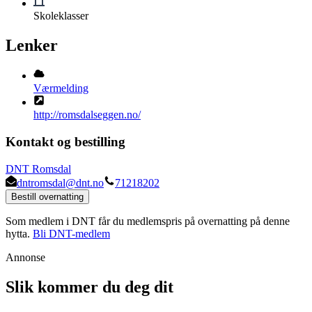
Skoleklasser
Lenker
Værmelding
http://romsdalseggen.no/
Kontakt og bestilling
DNT Romsdal
dntromsdal@dnt.no
71218202
Bestill overnatting
Som medlem i DNT får du medlemspris på overnatting på denne
hytta.
Bli DNT-medlem
Annonse
Slik kommer du deg dit