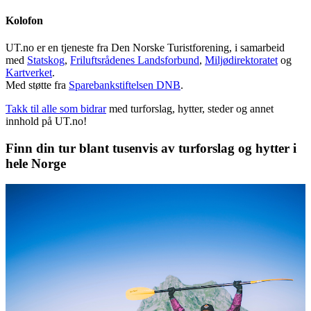
Kolofon
UT.no er en tjeneste fra Den Norske Turistforening, i samarbeid
med
Statskog
,
Friluftsrådenes Landsforbund
,
Miljødirektoratet
og
Kartverket
.
Med støtte fra
Sparebankstiftelsen DNB
.
Takk til alle som bidrar
med turforslag, hytter, steder og annet
innhold på UT.no!
Finn din tur blant tusenvis av turforslag og hytter i
hele Norge