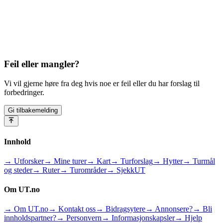
Feil eller mangler?
Vi vil gjerne høre fra deg hvis noe er feil eller du har forslag til
forbedringer.
Gi tilbakemelding
Innhold
→ Utforsker
→ Mine turer
→ Kart
→ Turforslag
→ Hytter
→ Turmål
og steder
→ Ruter
→ Turområder
→ SjekkUT
Om UT.no
→ Om UT.no
→ Kontakt oss
→ Bidragsytere
→ Annonsere?
→ Bli
innholdspartner?
→ Personvern
→ Informasjonskapsler
→ Hjelp