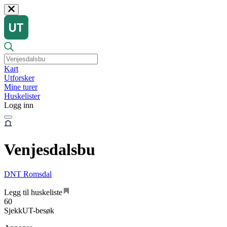
Kart
Utforsker
Mine turer
Huskelister
Logg inn
Venjesdalsbu
DNT Romsdal
Legg til huskeliste
60
SjekkUT-besøk