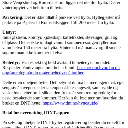
Store Venjestind og Romsdalshorn ligger rett utenfor hytta. Det er
vinterbrøytet vei helt frem til hytta.
Parkering
: Det er ikke tillatt å parkere ved hytta. Hyttegjester må
parkere på P-plass til Romsdalseggen 150-200 meter fra hytta.
Utstyr:
Innlagt strøm, komfyr, kjøleskap, kaffetrakter, støvsuger, grill og
bålplass. Det er ikke innlagt vann. I sommersesongen fyller man
vann i elva 150 meter fra hytta. Vinterstid må man av og til smelte
snø om man ikke kommer til elva.
Beitedyr
: Vis respekt og hold avstand til beitedyr i området.
Respekter båndtvangen om du har hund.
Les mer om hvordan du
oppfører deg når du møter beitedyr på tur her.
Dette er en ubetjent hytte. Det betyr at du må ha med egen mat, eget
sengtøy / sovepose eller lakenpose/silkesengesett, samt rydde og
vaske hytta etter bruk slik at den fremstår som ren og ryddig for
neste besøkende som kommer. Her kan du lese mer om hvordan du
bruker en DNT hytte:
https://www.dnt.no/hytteguide/
Betal for overnatting i DNT‑appen
På selv- og ubetjente DNT‑hytter registrerer og betaler du enkelt for
overnatting i DNT‑appen. Har du forhåndsbestilt? Da er selve