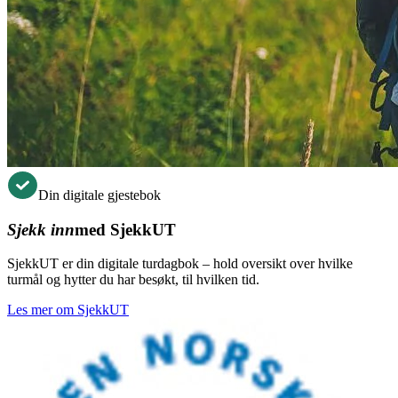
Din digitale gjestebok
Sjekk inn
med SjekkUT
SjekkUT er din digitale turdagbok – hold oversikt over hvilke
turmål og hytter du har besøkt, til hvilken tid.
Les mer om SjekkUT