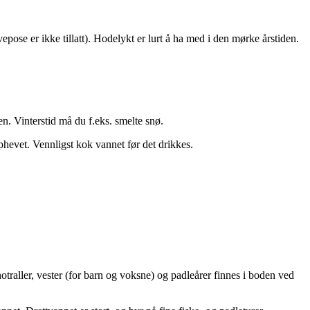
vepose er ikke tillatt). Hodelykt er lurt å ha med i den mørke årstiden.
. Vinterstid må du f.eks. smelte snø.
pphevet. Vennligst kok vannet før det drikkes.
traller, vester (for barn og voksne) og padleårer finnes i boden ved