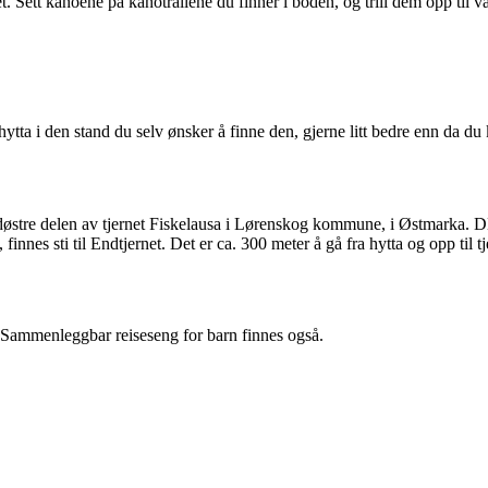
 Sett kanoene på kanotrallene du finner i boden, og trill dem opp til van
hytta i den stand du selv ønsker å finne den, gjerne litt bedre enn da du
nordøstre delen av tjernet Fiskelausa i Lørenskog kommune, i Østmarka.
finnes sti til Endtjernet. Det er ca. 300 meter å gå fra hytta og opp til tj
 Sammenleggbar reiseseng for barn finnes også.