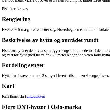
Ca. 500 meter videre oppover grusveien forbi hytta, finnes Drettvannet.
Fiskekort kreves.
Rengjøring
Hver enkelt må gjøre rent etter seg. Hovedregelen er at du bør forlate 
Beskrivelse av hytta og området rundt
Fiskelaushytta er den hytta som ligger lengst nord av de to - i den 
og vest for hytta (ned fra veien). 20 meter lenger opp veien forbi hytta, 
Fordeling senger
Hytta har 2 soverom med 2 senger i hvert - tilsammen 4 sengeplasser.
Kart
Kart finner du i
dntbutikken
Flere DNT-hytter i Oslo-marka