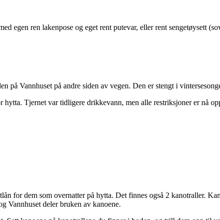
a med egen ren lakenpose og eget rent putevar, eller rent sengetøysett (so
på Vannhuset på andre siden av vegen. Den er stengt i vintersesongen
 hytta. Tjernet var tidligere drikkevann, men alle restriksjoner er nå o
ån for dem som overnatter på hytta. Det finnes også 2 kanotraller. Kano
ta og Vannhuset deler bruken av kanoene.