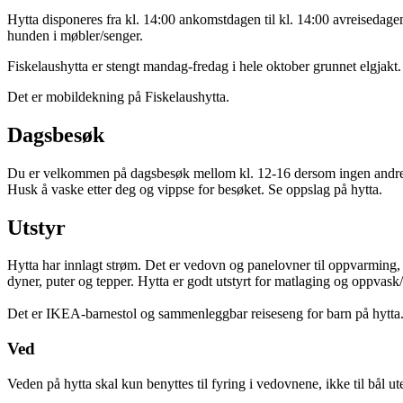
Hytta disponeres fra kl. 14:00 ankomstdagen til kl. 14:00 avreisedagen. 
hunden i møbler/senger.
Fiskelaushytta er stengt mandag-fredag i hele oktober grunnet elgjakt.
Det er mobildekning på Fiskelaushytta.
Dagsbesøk
Du er velkommen på dagsbesøk mellom kl. 12-16 dersom ingen andre h
Husk å vaske etter deg og vippse for besøket. Se oppslag på hytta.
Utstyr
Hytta har innlagt strøm. Det er vedovn og panelovner til oppvarming, el
dyner, puter og tepper. Hytta er godt utstyrt for matlaging og oppvask
Det er IKEA-barnestol og sammenleggbar reiseseng for barn på hytta. I 
Ved
Veden på hytta skal kun benyttes til fyring i vedovnene, ikke til bål ute