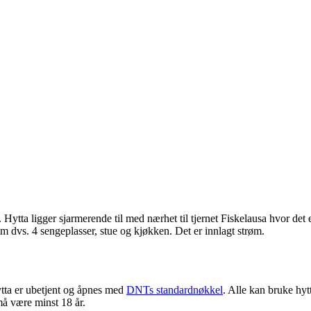
ytta ligger sjarmerende til med nærhet til tjernet Fiskelausa hvor det e
dvs. 4 sengeplasser, stue og kjøkken. Det er innlagt strøm.
ytta er ubetjent og åpnes med
DNTs standardnøkkel
. Alle kan bruke hy
må være minst 18 år.