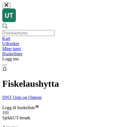
Kart
Utforsker
Mine turer
Huskelister
Logg inn
Fiskelaushytta
DNT Oslo og Omegn
Legg til huskeliste
191
SjekkUT-besøk