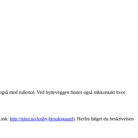
ss også med rullestol. Ved hytteveggen finnes også stikkontakt hvor
(Link:
http://nitor.no/losby-besoksgaard
). Herfra følger du beskrivelsen