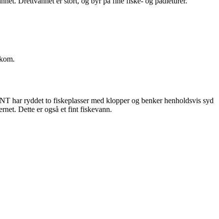
net. Drettvannet er stort, og byr på fine fiske- og padleturer.
 kom.
 DNT har ryddet to fiskeplasser med klopper og benker henholdsvis syd
ernet. Dette er også et fint fiskevann.