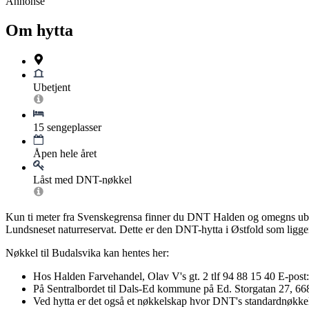
Annonse
Om hytta
Ubetjent
15 sengeplasser
Åpen hele året
Låst med DNT-nøkkel
Kun ti meter fra Svenskegrensa finner du DNT Halden og omegns ubetj
Lundsneset naturreservat. Dette er den DNT-hytta i Østfold som ligger
Nøkkel til Budalsvika kan hentes her:
Hos Halden Farvehandel, Olav V's gt. 2 tlf 94 88 15 40 E-pos
På Sentralbordet til Dals-Ed kommune på Ed. Storgatan 27, 6
Ved hytta er det også et nøkkelskap hvor DNT's standardnøkke