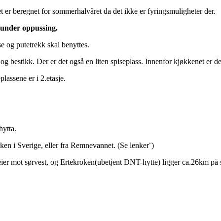
et er beregnet for sommerhalvåret da det ikke er fyringsmuligheter der.
r under oppussing.
e og putetrekk skal benyttes.
 og bestikk. Der er det også en liten spiseplass. Innenfor kjøkkenet er 
lassene er i 2.etasje.
hytta.
ocken i Sverige, eller fra Remnevannet. (Se lenker¨)
ier mot sørvest, og Ertekroken(ubetjent DNT-hytte) ligger ca.26km på s