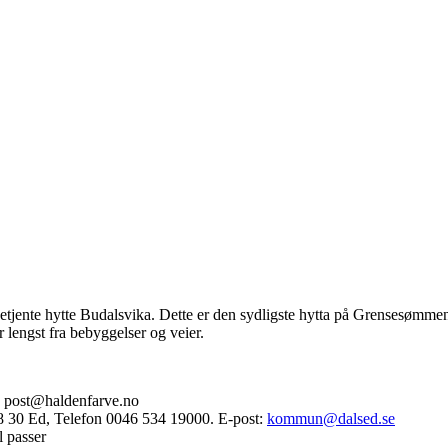
ente hytte Budalsvika. Dette er den sydligste hytta på Grensesømmen, o
 lengst fra bebyggelser og veier.
t: post@haldenfarve.no
68 30 Ed, Telefon 0046 534 19000. E-post:
kommun@dalsed.se
l passer