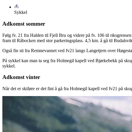
Sykkel
Adkomst sommer
Følg fv. 21 fra Halden til Fjell Bru og videre på fv. 106 til riksgrens
fram til Råbocken med stor parkeringsplass. 4,5 km. å gå til Budalsvika (
Også fin sti fra Remnevannet ved fv21 langs Langetjern over Høgestang
På sykkel kan man ta seg fra Holmegil kapell ved Bjørkebekk på skogs
sykkel.
Adkomst vinter
Når det er skiføre er det fint å gå fra Holmegil kapell ved fv21 på sko