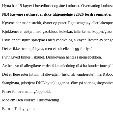
Hytta har 15 køyer i hovedhuset og åtte i uthuset. Overnatting i uthus
NB! Køyene i uthuset er ikke tilgjengelige i 2026 fordi rommet e
Køyene har madrastrekk, dyner og puter. Eget sengetøy eller lakenpos
Kjøkkenet er utstyrt med gassbluss, kokekar, tallerkener, kopper/glass
I stua er det større spiseplass med vedovn og 4 køyer. Resten av sengep
Det er ikke strøm på hytta, men et solcelleanlegg for lys.'
Fyringsved finnes i skjulet. Drikkevann hentes i grensebekken.
Av hensyn til allergikere er det ikke anledning til å ha hunder inne på 
Det er flere ruter hit inn; Hallevägen (historisk vandrerute) , fra Råb
Stanghytta, (ubetjent DNT-hytte) ligger ca18km på stier og skogsbilve
Priser for overnatting/opphold:
Medlem Den Norske Turistforening
Barnas Turlag: gratis