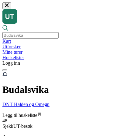
Kart
Utforsker
Mine turer
Huskelister
Logg inn
Budalsvika
DNT Halden og Omegn
Legg til huskeliste
48
SjekkUT-besøk