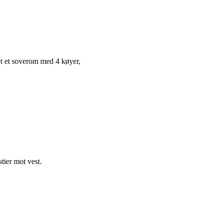
det et soverom med 4 køyer,
tier mot vest.