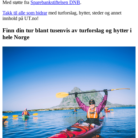
Med støtte fra
Sparebankstiftelsen DNB
.
Takk til alle som bidrar
med turforslag, hytter, steder og annet
innhold på UT.no!
Finn din tur blant tusenvis av turforslag og hytter i
hele Norge