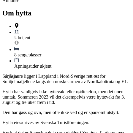
Annonse
Om hytta
Ubetjent
8 sengeplasser
Åpningstider ukjent
Sårjåsjaure ligger i Lappland i Nord-Sverige rett øst for
Sulitjelmafjellene langs den norske armen av Nordkalottruta og E1.
Hytta har vanligvis ikke hyttevakt eller nødtelefon, men det noen
unntak. Sommeren 2023 vil det eksempelvis være hyttevakt fra 3.
august og tre uker frem i tid.
Den har gass og ovn, men ofte ikke ved og er sparsomt utstyrt.
Hytta eies/drives av Svenska Turistföreningen.
Husk at det er Svensk valuta som gjelder i Sverige. Ta gjerne med