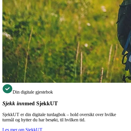
Din digitale gjestebok
Sjekk inn
med SjekkUT
SjekkUT er din digitale turdagbok – hold oversikt over hvilke
turmål og hytter du har besøkt, til hvilken tid.
Les mer om SjekkUT