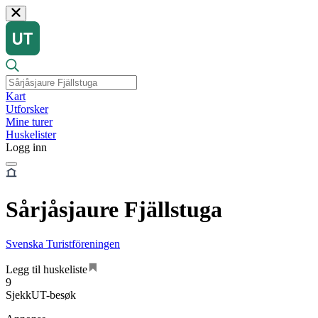
Kart
Utforsker
Mine turer
Huskelister
Logg inn
Sårjåsjaure Fjällstuga
Svenska Turistföreningen
Legg til huskeliste
9
SjekkUT-besøk