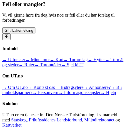
Feil eller mangler?
Vi vil gjerne høre fra deg hvis noe er feil eller du har forslag til
forbedringer.
Gi tilbakemelding
Innhold
→ Utforsker
→ Mine turer
→ Kart
→ Turforslag
→ Hytter
→ Turmål
og steder
→ Ruter
→ Turområder
→ SjekkUT
Om UT.no
→ Om UT.no
→ Kontakt oss
→ Bidragsytere
→ Annonsere?
→ Bli
innholdspartner?
→ Personvern
→ Informasjonskapsler
→ Hjelp
Kolofon
UT.no er en tjeneste fra Den Norske Turistforening, i samarbeid
med
Statskog
,
Friluftsrådenes Landsforbund
,
Miljødirektoratet
og
Kartverket
.