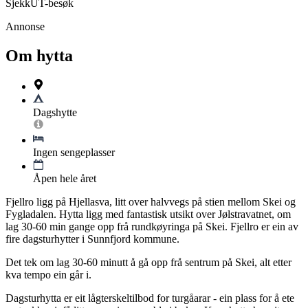
SjekkUT-besøk
Annonse
Om hytta
Dagshytte
Ingen sengeplasser
Åpen hele året
Fjellro ligg på Hjellasva, litt over halvvegs på stien mellom Skei og
Fygladalen. Hytta ligg med fantastisk utsikt over Jølstravatnet, om
lag 30-60 min gange opp frå rundkøyringa på Skei. Fjellro er ein av
fire dagsturhytter i Sunnfjord kommune.
Det tek om lag 30-60 minutt å gå opp frå sentrum på Skei, alt etter
kva tempo ein går i.
Dagsturhytta er eit lågterskeltilbod for turgåarar - ein plass for å ete