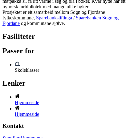
matpakka si, få litt varme i seg og bla i bøker. Kvar hytte har eit
nynorsk turbibliotek med mange ulike bøker.
Prosjektet er eit samarbeid mellom Sogn og Fjordane
fylkeskommune,
Sparebankstiftinga
/
Sparebanken Sogn og
Fjordane
og kommunane sjølve.
Fasiliteter
Passer for
Skoleklasser
Lenker
Hjemmeside
Hjemmeside
Kontakt
Sunnfjord kommune