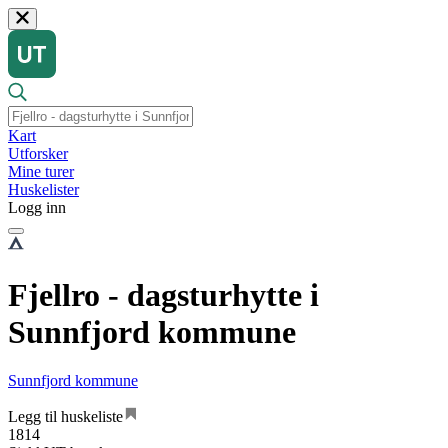
Kart
Utforsker
Mine turer
Huskelister
Logg inn
Fjellro - dagsturhytte i
Sunnfjord kommune
Sunnfjord kommune
Legg til huskeliste
1814