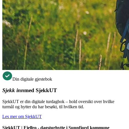
Din digitale gjestebok
Sjekk inn
med SjekkUT
SjekkUT er din digitale turdagbok – hold oversikt over hvilke
turmål og hytter du har besøkt, til hvilken tid.
Les mer om SjekkUT
SjekkUT |
Fjellro - dagsturhytte i Sunnfjord kommune