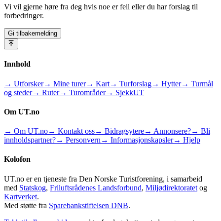
Vi vil gjerne høre fra deg hvis noe er feil eller du har forslag til
forbedringer.
Gi tilbakemelding
Innhold
→ Utforsker
→ Mine turer
→ Kart
→ Turforslag
→ Hytter
→ Turmål
og steder
→ Ruter
→ Turområder
→ SjekkUT
Om UT.no
→ Om UT.no
→ Kontakt oss
→ Bidragsytere
→ Annonsere?
→ Bli
innholdspartner?
→ Personvern
→ Informasjonskapsler
→ Hjelp
Kolofon
UT.no er en tjeneste fra Den Norske Turistforening, i samarbeid
med
Statskog
,
Friluftsrådenes Landsforbund
,
Miljødirektoratet
og
Kartverket
.
Med støtte fra
Sparebankstiftelsen DNB
.