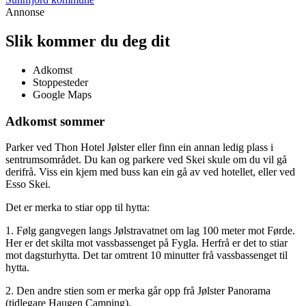
Annonse
Slik kommer du deg dit
Adkomst
Stoppesteder
Google Maps
Adkomst sommer
Parker ved Thon Hotel Jølster eller finn ein annan ledig plass i
sentrumsområdet. Du kan og parkere ved Skei skule om du vil gå
derifrå. Viss ein kjem med buss kan ein gå av ved hotellet, eller ved
Esso Skei.
Det er merka to stiar opp til hytta:
1. Følg gangvegen langs Jølstravatnet om lag 100 meter mot Førde.
Her er det skilta mot vassbassenget på Fygla. Herfrå er det to stiar
mot dagsturhytta. Det tar omtrent 10 minutter frå vassbassenget til
hytta.
2. Den andre stien som er merka går opp frå Jølster Panorama
(tidlegare Haugen Camping).