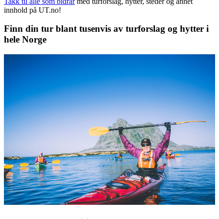
Takk til alle som bidrar
med turforslag, hytter, steder og annet
innhold på UT.no!
Finn din tur blant tusenvis av turforslag og hytter i
hele Norge