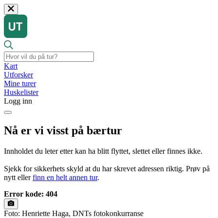
Kart
Utforsker
Mine turer
Huskelister
Logg inn
Nå er vi visst på bærtur
Innholdet du leter etter kan ha blitt flyttet, slettet eller finnes ikke.
Sjekk for sikkerhets skyld at du har skrevet adressen riktig. Prøv på
nytt eller
finn en helt annen tur
.
Error kode: 404
Foto: Henriette Haga, DNTs fotokonkurranse