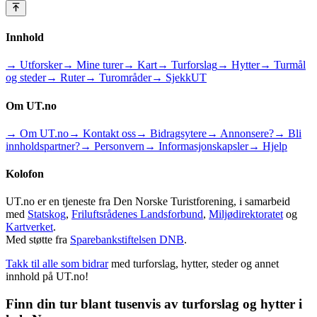
Innhold
→ Utforsker
→ Mine turer
→ Kart
→ Turforslag
→ Hytter
→ Turmål
og steder
→ Ruter
→ Turområder
→ SjekkUT
Om UT.no
→ Om UT.no
→ Kontakt oss
→ Bidragsytere
→ Annonsere?
→ Bli
innholdspartner?
→ Personvern
→ Informasjonskapsler
→ Hjelp
Kolofon
UT.no er en tjeneste fra Den Norske Turistforening, i samarbeid
med
Statskog
,
Friluftsrådenes Landsforbund
,
Miljødirektoratet
og
Kartverket
.
Med støtte fra
Sparebankstiftelsen DNB
.
Takk til alle som bidrar
med turforslag, hytter, steder og annet
innhold på UT.no!
Finn din tur blant tusenvis av turforslag og hytter i