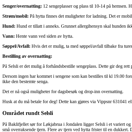
Senger/overnatting:
12 sengeplasser og plass til 10-14 på hemsen. H
Strøm/mobil:
På hytta finnes det
muligheter for ladning. Det er mobi
Hund:
Hund er tillatt i anneks. Grunnet allergihensyn skal hunden ikk
Vann:
Hente vann ved siden av hytta.
Søppel/Avfall:
Hvis det er mulig, ta med søppel/avfall tilbake fra ture
Bestilling av overnatting:
På Selsli er det mulig å forhåndsbestille sengeplass. Dette gir deg re
Dersom ingen har kommet i sengene som kan bestilles til kl 19.00 forde
ikke den bestemte senga.
Det er nå også muligheter for dagsbesøk og drop-inn overnatting.
Husk at du må betale for deg! Dette kan gjøres via Vippsnr 631041 e
Området rundt Selsli
På Baklifjellet sør for Løkjabrua i Jondalen ligger Selsli i et variert
små overraksende tjern. Flere av tjern ved hytta frister til en dukkert.