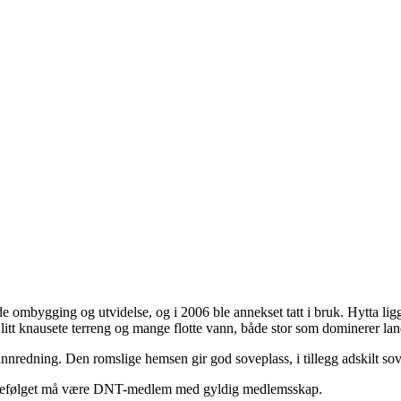
e ombygging og utvidelse, og i 2006 ble annekset tatt i bruk. Hytta ligge
, litt knausete terreng og mange flotte vann, både stor som dominerer la
nnredning. Den romslige hemsen gir god soveplass, i tillegg adskilt so
reisefølget må være DNT-medlem med gyldig medlemsskap.