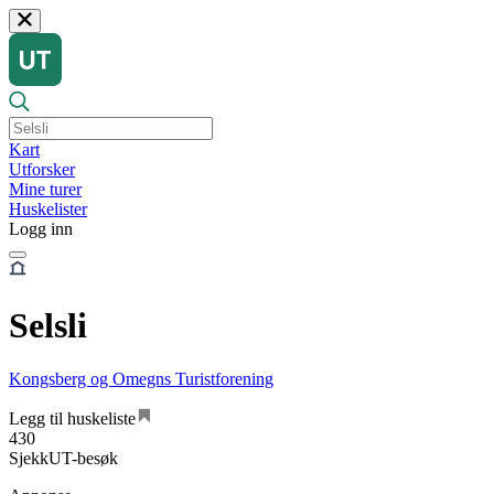
Kart
Utforsker
Mine turer
Huskelister
Logg inn
Selsli
Kongsberg og Omegns Turistforening
Legg til huskeliste
430
SjekkUT-besøk