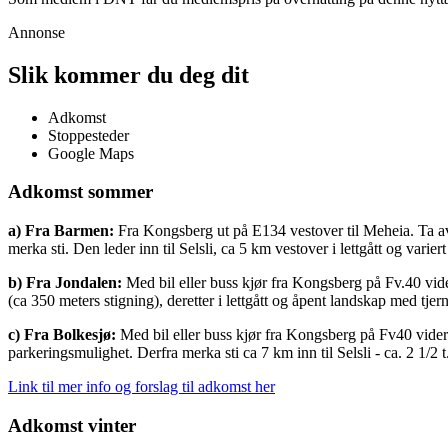
Annonse
Slik kommer du deg dit
Adkomst
Stoppesteder
Google Maps
Adkomst sommer
a) Fra Barmen:
Fra Kongsberg ut på E134 vestover til Meheia. Ta av 
merka sti. Den leder inn til Selsli, ca 5 km vestover i lettgått og varie
b) Fra Jondalen:
Med bil eller buss kjør fra Kongsberg på Fv.40 vider
(ca 350 meters stigning), deretter i lettgått og åpent landskap med tjern
c) Fra Bolkesjø:
Med bil eller buss kjør fra Kongsberg på Fv40 videre
parkeringsmulighet. Derfra merka sti ca 7 km inn til Selsli - ca. 2 1/2 t
Link til mer info og forslag til adkomst her
Adkomst vinter