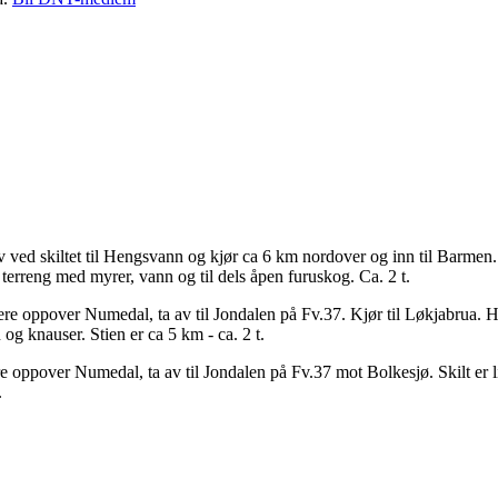
ved skiltet til Hengsvann og kjør ca 6 km nordover og inn til Barmen. S
rt terreng med myrer, vann og til dels åpen furuskog. Ca. 2 t.
e oppover Numedal, ta av til Jondalen på Fv.37. Kjør til Løkjabrua. Her 
 og knauser. Stien er ca 5 km - ca. 2 t.
 oppover Numedal, ta av til Jondalen på Fv.37 mot Bolkesjø. Skilt er li
.