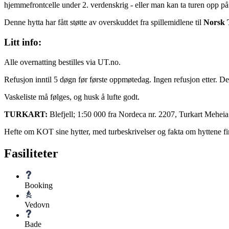
hjemmefrontcelle under 2. verdenskrig - eller man kan ta turen opp på 
Denne hytta har fått støtte av overskuddet fra spillemidlene til
Norsk 
Litt info:
Alle overnatting bestilles via UT.no.
Refusjon inntil 5 døgn før første oppmøtedag. Ingen refusjon etter. Det
Vaskeliste må følges, og husk å lufte godt.
TURKART:
Blefjell; 1:50 000 fra Nordeca nr. 2207, Turkart Mehei
Hefte om KOT sine hytter, med turbeskrivelser og fakta om hyttene f
Fasiliteter
Booking
Vedovn
Bade