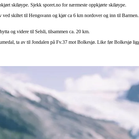
jørt skiløype. Sjekk sporet.no for nærmeste oppkjørte skiløype.
av ved skiltet til Hengsvann og kjør ca 6 km nordover og inn til Bar
ytta og videre til Selsli, tilsammen ca. 20 km.
dal, ta av til Jondalen på Fv.37 mot Bolkesjø. Like før Bolkesjø ligge