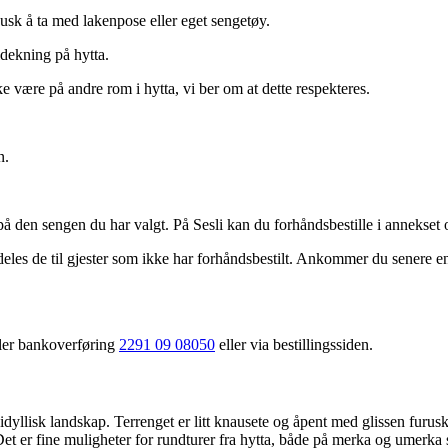
usk å ta med lakenpose eller eget sengetøy.
ldekning på hytta.
e være på andre rom i hytta, vi ber om at dette respekteres.
n.
tt på den sengen du har valgt. På Sesli kan du forhåndsbestille i anneks
les de til gjester som ikke har forhåndsbestilt. Ankommer du senere enn 
ller bankoverføring
2291 09 08050
eller via bestillingssiden.
 og idyllisk landskap. Terrenget er litt knausete og åpent med glissen f
 Det er fine muligheter for rundturer fra hytta, både på merka og umerka 