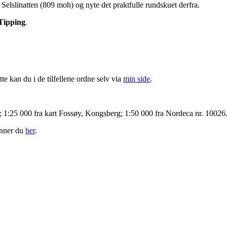
Selslinatten (809 moh) og nyte det praktfulle rundskuet derfra.
Tipping
.
te kan du i de tilfellene ordne selv via
min side
.
a; 1:25 000 fra kart Fossøy, Kongsberg; 1:50 000 fra Nordeca nr. 10026
inner du
her
.