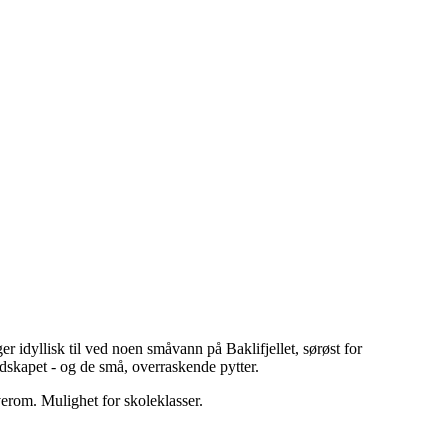
r idyllisk til ved noen småvann på Baklifjellet, sørøst for
ndskapet - og de små, overraskende pytter.
verom. Mulighet for skoleklasser.