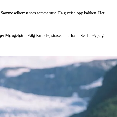
men. Samme adkomst som sommerrute. Følg veien opp bakken. Her
r Mjaugetjørn. Følg Knuteløpstraséen herfra til Selsli, løypa går