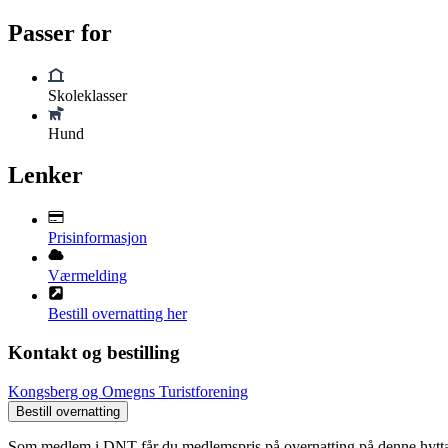
Passer for
Skoleklasser
Hund
Lenker
Prisinformasjon
Værmelding
Bestill overnatting her
Kontakt og bestilling
Kongsberg og Omegns Turistforening
Bestill overnatting
Som medlem i DNT får du medlemspris på overnatting på denne hytt