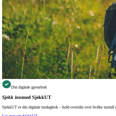
Din digitale gjestebok
Sjekk inn
med SjekkUT
SjekkUT er din digitale turdagbok – hold oversikt over hvilke turmål og
Les mer om SjekkUT