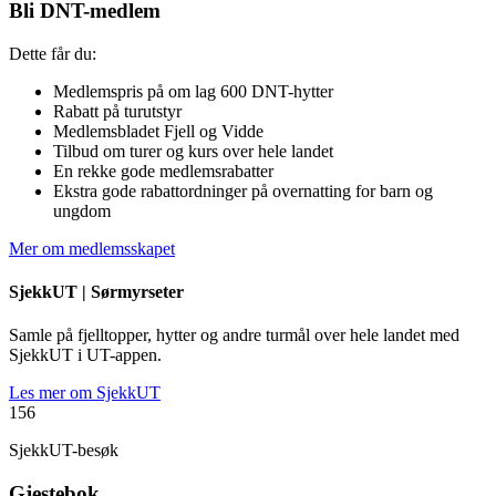
Bli DNT-medlem
Dette får du:
Medlemspris på om lag 600 DNT-hytter
Rabatt på turutstyr
Medlemsbladet Fjell og Vidde
Tilbud om turer og kurs over hele landet
En rekke gode medlemsrabatter
Ekstra gode rabattordninger på overnatting for barn og
ungdom
Mer om medlemsskapet
SjekkUT |
Sørmyrseter
Samle på fjelltopper, hytter og andre turmål over hele landet med
SjekkUT i UT-appen.
Les mer om SjekkUT
156
SjekkUT-besøk
Gjestebok