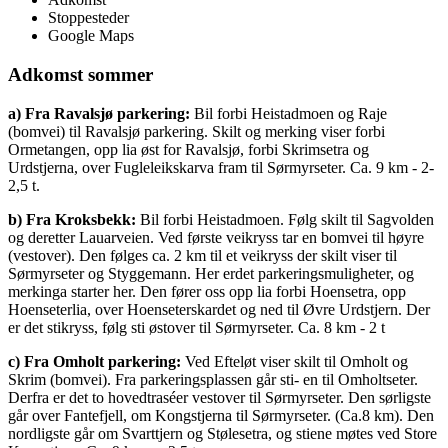
Stoppesteder
Google Maps
Adkomst sommer
a) Fra Ravalsjø parkering:
Bil forbi Heistadmoen og Raje
(bomvei) til Ravalsjø parkering. Skilt og merking viser forbi
Ormetangen, opp lia øst for Ravalsjø, forbi Skrimsetra og
Urdstjerna, over Fugleleikskarva fram til Sørmyrseter. Ca. 9 km - 2-
2,5 t.
b) Fra Kroksbekk:
Bil forbi Heistadmoen. Følg skilt til Sagvolden
og deretter Lauarveien. Ved første veikryss tar en bomvei til høyre
(vestover). Den følges ca. 2 km til et veikryss der skilt viser til
Sørmyrseter og Styggemann. Her erdet parkeringsmuligheter, og
merkinga starter her. Den fører oss opp lia forbi Hoensetra, opp
Hoenseterlia, over Hoenseterskardet og ned til Øvre Urdstjern. Der
er det stikryss, følg sti østover til Sørmyrseter. Ca. 8 km - 2 t
c) Fra Omholt parkering:
Ved Efteløt viser skilt til Omholt og
Skrim (bomvei). Fra parkeringsplassen går sti- en til Omholtseter.
Derfra er det to hovedtraséer vestover til Sørmyrseter. Den sørligste
går over Fantefjell, om Kongstjerna til Sørmyrseter. (Ca.8 km). Den
nordligste går om Svarttjern og Stølesetra, og stiene møtes ved Store