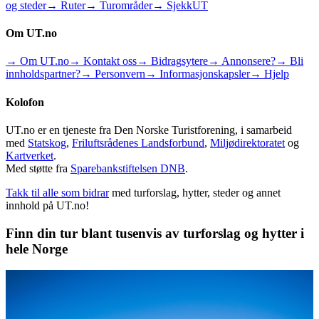
og steder
→ Ruter
→ Turområder
→ SjekkUT
Om UT.no
→ Om UT.no
→ Kontakt oss
→ Bidragsytere
→ Annonsere?
→ Bli
innholdspartner?
→ Personvern
→ Informasjonskapsler
→ Hjelp
Kolofon
UT.no er en tjeneste fra Den Norske Turistforening, i samarbeid
med
Statskog
,
Friluftsrådenes Landsforbund
,
Miljødirektoratet
og
Kartverket
.
Med støtte fra
Sparebankstiftelsen DNB
.
Takk til alle som bidrar
med turforslag, hytter, steder og annet
innhold på UT.no!
Finn din tur blant tusenvis av turforslag og hytter i
hele Norge