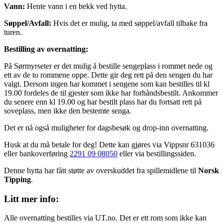
Vann:
Hente vann i en bekk ved hytta.
Søppel/Avfall:
Hvis det er mulig, ta med søppel/avfall tilbake fra
turen.
Bestilling av overnatting:
På Sørmyrseter er det mulig å bestille sengeplass i rommet nede og
ett av de to rommene oppe. Dette gir deg rett på den sengen du har
valgt. Dersom ingen har kommet i sengene som kan bestilles til kl
19.00 fordeles de til gjester som ikke har forhåndsbestilt. Ankommer
du senere enn kl 19.00 og har bestilt plass har du fortsatt rett på
soveplass, men ikke den bestemte senga.
Det er nå også muligheter for dagsbesøk og drop-inn overnatting.
Husk at du må betale for deg! Dette kan gjøres via Vippsnr 631036
eller bankoverføring
2291 09 08050
eller via bestillingssiden.
Denne hytta har fått støtte av overskuddet fra spillemidlene til
Norsk
Tipping
.
Litt mer info:
Alle overnatting bestilles via UT.no. Det er ett rom som ikke kan