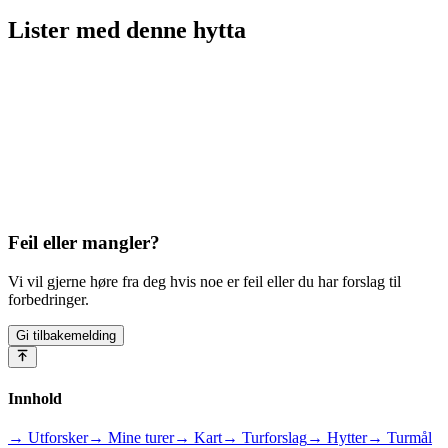
Lister med
denne hytta
Feil eller mangler?
Vi vil gjerne høre fra deg hvis noe er feil eller du har forslag til
forbedringer.
Gi tilbakemelding
Innhold
→ Utforsker
→ Mine turer
→ Kart
→ Turforslag
→ Hytter
→ Turmål