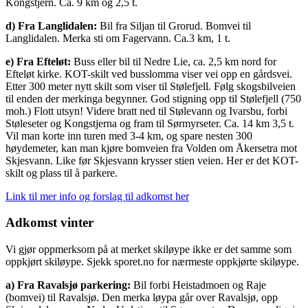
Kongstjern. Ca. 9 km og 2,5 t.
d) Fra Langlidalen:
Bil fra Siljan til Grorud. Bomvei til
Langlidalen. Merka sti om Fagervann. Ca.3 km, 1 t.
e) Fra Efteløt:
Buss eller bil til Nedre Lie, ca. 2,5 km nord for
Efteløt kirke. KOT-skilt ved busslomma viser vei opp en gårdsvei.
Etter 300 meter nytt skilt som viser til Stølefjell. Følg skogsbilveien
til enden der merkinga begynner. God stigning opp til Stølefjell (750
moh.) Flott utsyn! Videre bratt ned til Stølevann og Ivarsbu, forbi
Støleseter og Kongstjerna og fram til Sørmyrseter. Ca. 14 km 3,5 t.
Vil man korte inn turen med 3-4 km, og spare nesten 300
høydemeter, kan man kjøre bomveien fra Volden om Åkersetra mot
Skjesvann. Like før Skjesvann krysser stien veien. Her er det KOT-
skilt og plass til å parkere.
Link til mer info og forslag til adkomst her
Adkomst vinter
Vi gjør oppmerksom på at merket skiløype ikke er det samme som
oppkjørt skiløype. Sjekk sporet.no for nærmeste oppkjørte skiløype.
a) Fra Ravalsjø parkering:
Bil forbi Heistadmoen og Raje
(bomvei) til Ravalsjø. Den merka løypa går over Ravalsjø, opp