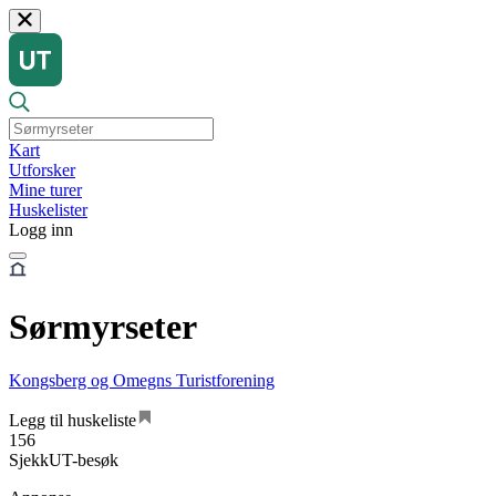
Kart
Utforsker
Mine turer
Huskelister
Logg inn
Sørmyrseter
Kongsberg og Omegns Turistforening
Legg til huskeliste
156
SjekkUT-besøk