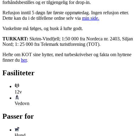
forhåndsbestilles og er tilgjengelig for drop-in.
Refusjon inntil 5 døgn før første oppmøtedag. Ingen refusjon etter.
Dette kan du i de tilfellene ordne selv via
min side.
Vaskeliste må følges, og husk å lufte godt.
TURKART:
Skrim-Vindfjell; 1:50 000 fra Nordeca nr. 2403, Siljan
Nord; 1: 25 000 fra Telemark turistforening (TOT).
Hefte om KOT sine hytter, med turbeskrivelser og fakta om hyttene
finner du
her
.
Fasiliteter
12v
Vedovn
Passer for
Hund