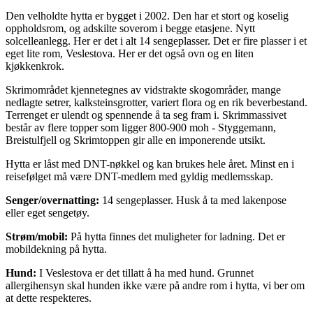
Den velholdte hytta er bygget i 2002. Den har et stort og koselig
oppholdsrom, og adskilte soverom i begge etasjene. Nytt
solcelleanlegg. Her er det i alt 14 sengeplasser. Det er fire plasser i et
eget lite rom, Veslestova. Her er det også ovn og en liten
kjøkkenkrok.
Skrimområdet kjennetegnes av vidstrakte skogområder, mange
nedlagte setrer, kalksteinsgrotter, variert flora og en rik beverbestand.
Terrenget er ulendt og spennende å ta seg fram i. Skrimmassivet
består av flere topper som ligger 800-900 moh - Styggemann,
Breistulfjell og Skrimtoppen gir alle en imponerende utsikt.
Hytta er låst med DNT-nøkkel og kan brukes hele året. Minst en i
reisefølget må være DNT-medlem med gyldig medlemsskap.
Senger/overnatting:
14 sengeplasser. Husk å ta med lakenpose
eller eget sengetøy.
Strøm/mobil:
På hytta finnes det
muligheter for ladning. Det er
mobildekning på hytta.
Hund:
I Veslestova er det tillatt å ha med hund. Grunnet
allergihensyn skal hunden ikke være på andre rom i hytta, vi ber om
at dette respekteres.