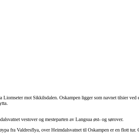
a Liomseter mot Sikkilsdalen. Oskampen ligger som navnet tilsier ved 
tta.
dalsvatnet vestover og mesteparten av Langsua øst- og sørover.
løypa fra Valdresflya, over Heimdalsvatnet til Oskampen er en flott tur.