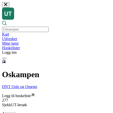
Kart
Utforsker
Mine turer
Huskelister
Logg inn
Oskampen
DNT Oslo og Omegn
Legg til huskeliste
277
SjekkUT-besøk