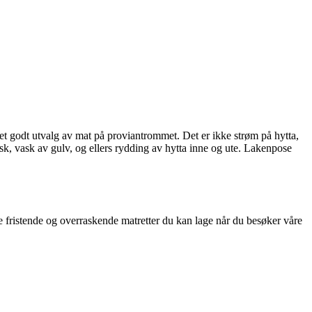
e et godt utvalg av mat på proviantrommet. Det er ikke strøm på hytta,
k, vask av gulv, og ellers rydding av hytta inne og ute. Lakenpose
ke fristende og overraskende matretter du kan lage når du besøker våre