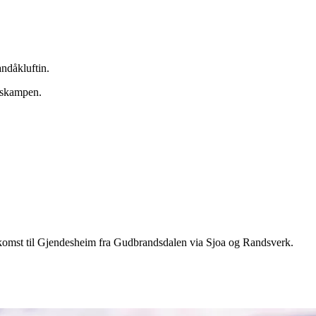
andåkluftin.
 Oskampen.
t adkomst til Gjendesheim fra Gudbrandsdalen via Sjoa og Randsverk.