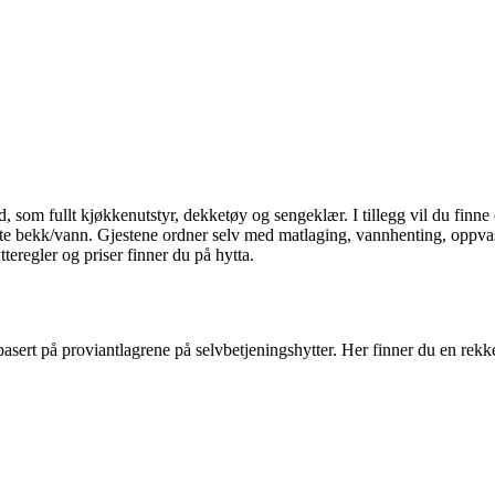
d, som fullt kjøkkenutstyr, dekketøy og sengeklær. I tillegg vil du finn
te bekk/vann. Gjestene ordner selv med matlaging, vannhenting, oppvas
teregler og priser finner du på hytta.
e basert på proviantlagrene på selvbetjeningshytter. Her finner du en rek