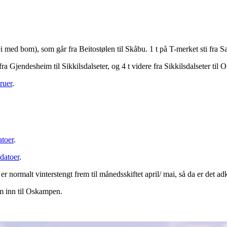
 med bom), som går fra Beitostølen til Skåbu. 1 t på T-merket sti fra S
fra Gjendesheim til Sikkilsdalseter, og 4 t videre fra Sikkilsdalseter til
ruer
.
atoer
.
edatoer
.
 er normalt vinterstengt frem til månedsskiftet april/ mai, så da er de
m inn til Oskampen.