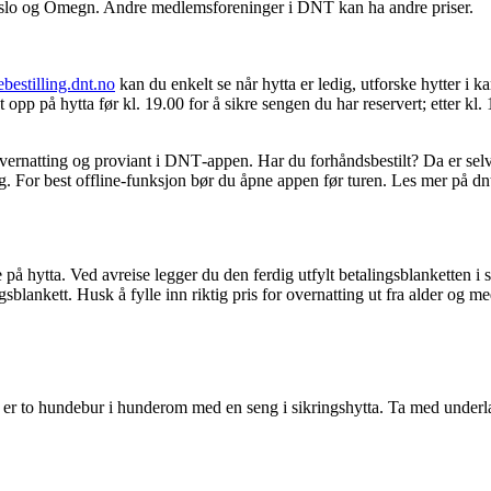
 Oslo og Omegn. Andre medlemsforeninger i DNT kan ha andre priser.
ebestilling.dnt.no
kan du enkelt se når hytta er ledig, utforske hytter i 
 opp på hytta før kl. 19.00 for å sikre sengen du har reservert; etter kl
overnatting og proviant i DNT‑appen. Har du forhåndsbestilt? Da er selv
g. For best offline‑funksjon bør du åpne appen før turen. Les mer på dn
e på hytta. Ved avreise legger du den ferdig utfylt betalingsblanketten 
blankett. Husk å fylle inn riktig pris for overnatting ut fra alder og me
t er to hundebur i hunderom med en seng i sikringshytta. Ta med underla