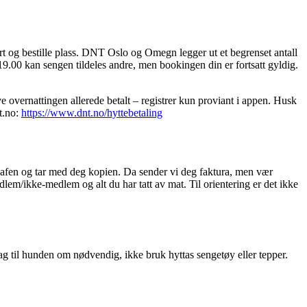
kart og bestille plass. DNT Oslo og Omegn legger ut et begrenset antall
. 19.00 kan sengen tildeles andre, men bookingen din er fortsatt gyldig.
e overnattingen allerede betalt – registrer kun proviant i appen. Husk
t.no:
https://www.dnt.no/hyttebetaling
i safen og tar med deg kopien. Da sender vi deg faktura, men vær
dlem/ikke-medlem og alt du har tatt av mat. Til orientering er det ikke
g til hunden om nødvendig, ikke bruk hyttas sengetøy eller tepper.