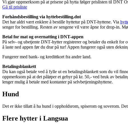
Vi gjør oppmerksom på at prisene på hytta følger prislisten til DNT
Gå til prisliste
Forhåndsbestilling via hyttebestilling.dnt
Det har aldri vært enklere å bestille hyttetur på DNT-hyttene. Via
hytt
senger for bestilling. Resten av sengene vil være åpne for drop-in. Møt
Betal for mat og overnatting i DNT-appen
På selv- og ubetjente DNT‑hytter registrerer og betaler du enkelt for 
å laste ned appen før du drar på tur! Appen fungerer også uten deknin
Fungerer med bank- og kredittkort fra andre land.
Betalingsblankett
Du kan også betale ved å fylle ut en betalingsblankett som du vil finn
oppmerksom på at det påløper et gebyr på kr. 50,- ved bruk av betalings
lenger mulig å betale med kontanter på selvbetjeningshyttene.
Hund
Det er ikke tillatt å ha hund i oppholdsrom, spiserom og soverom. De
Flere hytter i Langsua