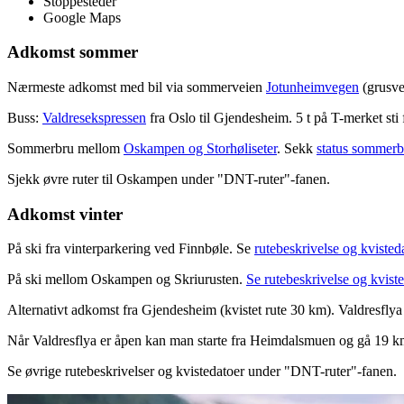
Stoppesteder
Google Maps
Adkomst sommer
Nærmeste adkomst med bil via sommerveien
Jotunheimvegen
(grusvei
Buss:
Valdresekspressen
fra Oslo til Gjendesheim. 5 t på T-merket sti 
Sommerbru mellom
Oskampen og Storhøliseter
. Sekk
status sommerb
Sjekk øvre ruter til Oskampen under "DNT-ruter"-fanen.
Adkomst vinter
På ski fra vinterparkering ved Finnbøle. Se
rutebeskrivelse og kvisted
På ski mellom Oskampen og Skriurusten.
Se rutebeskrivelse og kvist
Alternativt adkomst fra Gjendesheim (kvistet rute 30 km). Valdresflya
Når Valdresflya er åpen kan man starte fra Heimdalsmuen og gå 19 k
Se øvrige rutebeskrivelser og kvistedatoer under "DNT-ruter"-fanen.