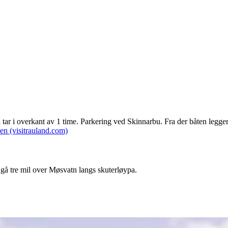
tar i overkant av 1 time. Parkering ved Skinnarbu. Fra der båten legger t
ken (visitrauland.com)
n gå tre mil over Møsvatn langs skuterløypa.