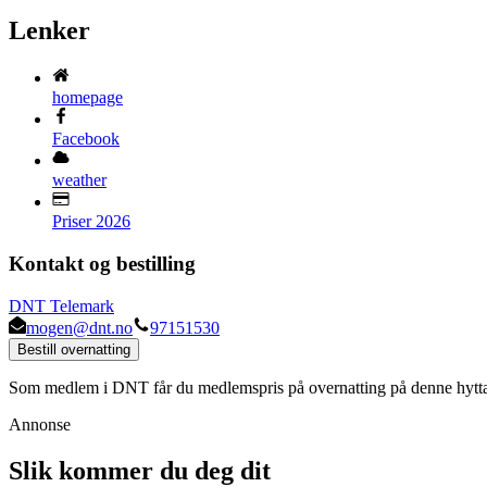
Lenker
homepage
Facebook
weather
Priser 2026
Kontakt og bestilling
DNT Telemark
mogen@dnt.no
97151530
Bestill overnatting
Som medlem i DNT får du medlemspris på overnatting på denne hytt
Annonse
Slik kommer du deg dit