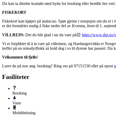
Du kan ta direkte kontakt med hytta for booking eller bestille her ve
FISKEKORT
Fiskekort kan kjøpes på inatur.no. Spør gjerne i resepsjon om du er i
er det fremdeles mulig å fiske nedre del av Kvenna, frem til 1. septem
VILLREIN:
Det du blir glad i tar du vare på😊
https://www.dnt.no/vi
Vi er forpliktet til å ta vare på villreinen, og Hardangervidda er Norge
treffer på en reinsdyrflokk så hold deg i ro til dyrene har passert. Du
Velkommen til fjells!
Lurer du på noe ang. booking? Ring oss på 97151530 eller på epost
Fasiliteter
Booking
Vann
Mobildekning