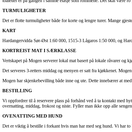
toaletter er på gangen i samme etasje som rommene. Det skal være ro
TURMULIGHETER
Det er flotte turmuligheter både for korte og lengre turer. Mange gjes
KART
Hardangervidda Sør-Øst 1:60 000, 1515-3 Lågaros 1:50 000, og Hardan
KORTREIST MAT I SÆRKLASSE
Vertskapet på Mogen serverer lokal mat basert på lokale råvarer og kj
Det serveres 3-retters middag og menyen er satt fra kjøkkenet. Mogen h
Mogen har skjenkebevilling både inne og ute. Dette innebærer at med
BESTILLING
Vi oppfordrer til å reservere plass på forhånd ved å ta kontakt med hytt
overnatting, middag, frokost og niste. Fyller man ikke opp alle sengene 
OVENATTING MED HUND
Det er viktig å bestille i forkant hvis man har med seg hund. Vi har t