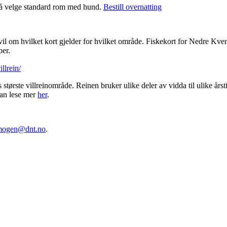
d å velge standard rom med hund.
Bestill overnatting
 tvil om hvilket kort gjelder for hvilket område. Fiskekort for Nedre K
ber.
llrein/
s største villreinområde. Reinen bruker ulike deler av vidda til ulike årst
 kan lese mer
her
.
mogen@dnt.no
.