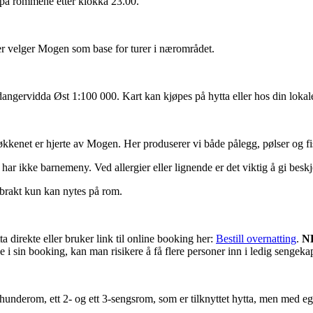
 på rommene etter klokka 23.00.
ter velger Mogen som base for turer i nærområdet.
gervidda Øst 1:100 000. Kart kan kjøpes på hytta eller hos din lokale 
økkenet er hjerte av Mogen. Her produserer vi både pålegg, pølser og fi
ar ikke barnemeny. Ved allergier eller lignende er det viktig å gi beskj
brakt kun kan nytes på rom.
a direkte eller bruker link til online booking her:
Bestill overnatting
.
N
i sin booking, kan man risikere å få flere personer inn i ledig sengekapa
o hunderom, ett 2- og ett 3-sengsrom, som er tilknyttet hytta, men med e