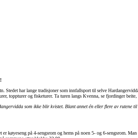
!
tn. Stedet har lange tradisjoner som innfallsport til selve Hardangervi
 turer, toppturer og fisketurer. Ta turen langs Kvenna, se fjordinger beite
dangervidda som ikke blir kvistet. Blant annet én eller flere av rutene t
et er køyeseng på 4-sengsrom og hems på noen 5- og 6-sengsrom. Man ka