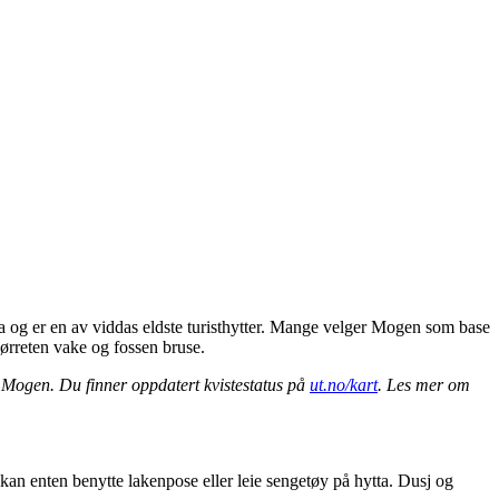
dda og er en av viddas eldste turisthytter. Mange velger Mogen som base
, ørreten vake og fossen bruse.
il Mogen. Du finner oppdatert kvistestatus på
ut.no/kart
. Les mer om
n enten benytte lakenpose eller leie sengetøy på hytta. Dusj og