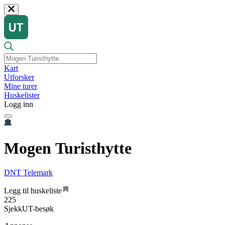
Kart
Utforsker
Mine turer
Huskelister
Logg inn
Mogen Turisthytte
DNT Telemark
Legg til huskeliste
225
SjekkUT-besøk