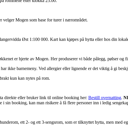
 på rommene etter klokka 23.00.
ter velger Mogen som base for turer i nærområdet.
gervidda Øst 1:100 000. Kart kan kjøpes på hytta eller hos din lokale 
økkenet er hjerte av Mogen. Her produserer vi både pålegg, pølser og fi
ar ikke barnemeny. Ved allergier eller lignende er det viktig å gi beskj
brakt kun kan nytes på rom.
a direkte eller bruker link til online booking her:
Bestill overnatting
.
N
i sin booking, kan man risikere å få flere personer inn i ledig sengekapa
o hunderom, ett 2- og ett 3-sengsrom, som er tilknyttet hytta, men med e