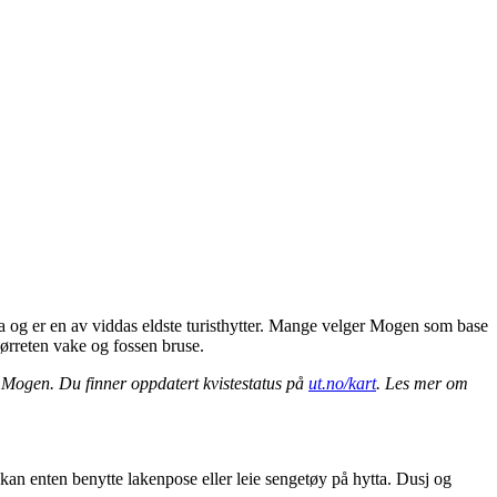
dda og er en av viddas eldste turisthytter. Mange velger Mogen som base
, ørreten vake og fossen bruse.
il Mogen. Du finner oppdatert kvistestatus på
ut.no/kart
. Les mer om
n enten benytte lakenpose eller leie sengetøy på hytta. Dusj og