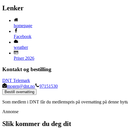
Lenker
homepage
Facebook
weather
Priser 2026
Kontakt og bestilling
DNT Telemark
mogen@dnt.no
97151530
Bestill overnatting
Som medlem i DNT får du medlemspris på overnatting på denne hytt
Annonse
Slik kommer du deg dit