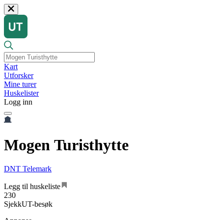
Kart
Utforsker
Mine turer
Huskelister
Logg inn
Mogen Turisthytte
DNT Telemark
Legg til huskeliste
230
SjekkUT-besøk