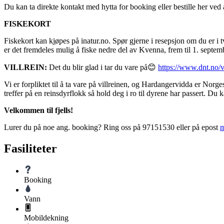
Du kan ta direkte kontakt med hytta for booking eller bestille her ve
FISKEKORT
Fiskekort kan kjøpes på inatur.no. Spør gjerne i resepsjon om du er i
er det fremdeles mulig å fiske nedre del av Kvenna, frem til 1. septem
VILLREIN:
Det du blir glad i tar du vare på😊
https://www.dnt.no/vi
Vi er forpliktet til å ta vare på villreinen, og Hardangervidda er Norge
treffer på en reinsdyrflokk så hold deg i ro til dyrene har passert. Du
Velkommen til fjells!
Lurer du på noe ang. booking? Ring oss på 97151530 eller på epost
Fasiliteter
Booking
Vann
Mobildekning