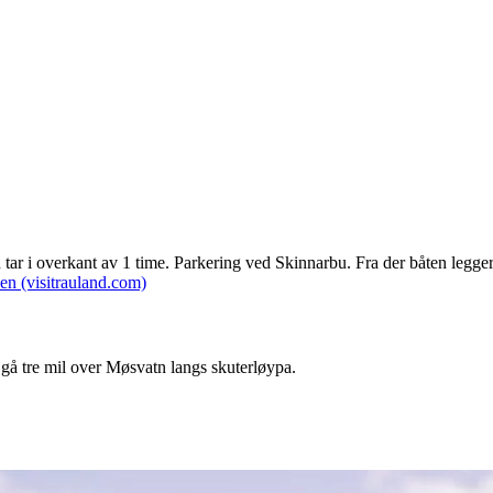
tar i overkant av 1 time. Parkering ved Skinnarbu. Fra der båten legger t
ken (visitrauland.com)
n gå tre mil over Møsvatn langs skuterløypa.