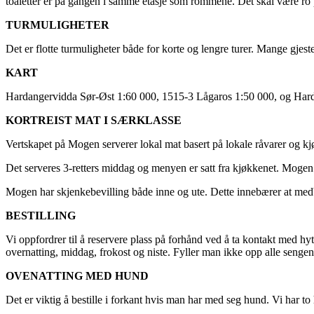
toaletter er på gangen i samme etasje som rommene. Det skal være ro
TURMULIGHETER
Det er flotte turmuligheter både for korte og lengre turer. Mange gjes
KART
Hardangervidda Sør-Øst 1:60 000, 1515-3 Lågaros 1:50 000, og Hardan
KORTREIST MAT I SÆRKLASSE
Vertskapet på Mogen serverer lokal mat basert på lokale råvarer og kj
Det serveres 3-retters middag og menyen er satt fra kjøkkenet. Mogen h
Mogen har skjenkebevilling både inne og ute. Dette innebærer at med
BESTILLING
Vi oppfordrer til å reservere plass på forhånd ved å ta kontakt med hytt
overnatting, middag, frokost og niste. Fyller man ikke opp alle sengene 
OVENATTING MED HUND
Det er viktig å bestille i forkant hvis man har med seg hund. Vi har t