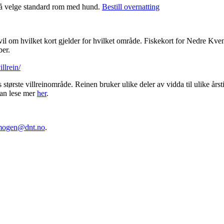
d å velge standard rom med hund.
Bestill overnatting
 tvil om hvilket kort gjelder for hvilket område. Fiskekort for Nedre K
ber.
llrein/
s største villreinområde. Reinen bruker ulike deler av vidda til ulike årst
 kan lese mer
her
.
mogen@dnt.no
.