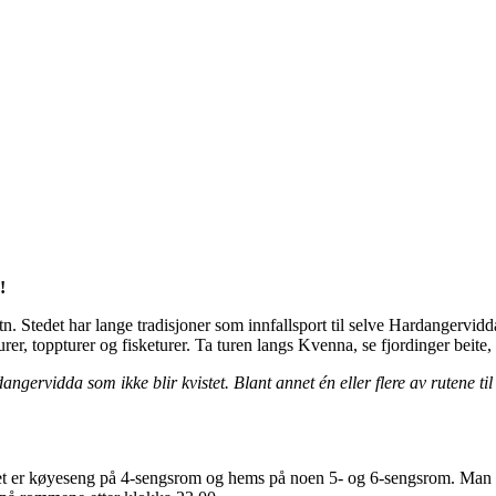
!
tn. Stedet har lange tradisjoner som innfallsport til selve Hardangervi
 turer, toppturer og fisketurer. Ta turen langs Kvenna, se fjordinger beite
dangervidda som ikke blir kvistet. Blant annet én eller flere av rutene t
et er køyeseng på 4-sengsrom og hems på noen 5- og 6-sengsrom. Man ka