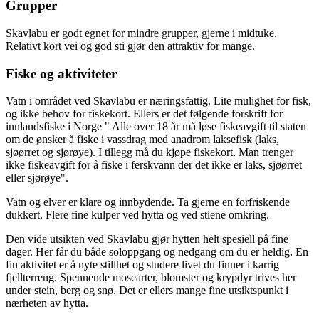
Grupper
Skavlabu er godt egnet for mindre grupper, gjerne i midtuke.
Relativt kort vei og god sti gjør den attraktiv for mange.
Fiske og aktiviteter
Vatn i området ved Skavlabu er næringsfattig. Lite mulighet for fisk,
og ikke behov for fiskekort. Ellers er det følgende forskrift for
innlandsfiske i Norge " Alle over 18 år må løse fiskeavgift til staten
om de ønsker å fiske i vassdrag med anadrom laksefisk (laks,
sjøørret og sjørøye). I tillegg må du kjøpe fiskekort. Man trenger
ikke fiskeavgift for å fiske i ferskvann der det ikke er laks, sjøørret
eller sjørøye".
Vatn og elver er klare og innbydende. Ta gjerne en forfriskende
dukkert. Flere fine kulper ved hytta og ved stiene omkring.
Den vide utsikten ved Skavlabu gjør hytten helt spesiell på fine
dager. Her får du både soloppgang og nedgang om du er heldig. En
fin aktivitet er å nyte stillhet og studere livet du finner i karrig
fjellterreng. Spennende mosearter, blomster og krypdyr trives her
under stein, berg og snø. Det er ellers mange fine utsiktspunkt i
nærheten av hytta.