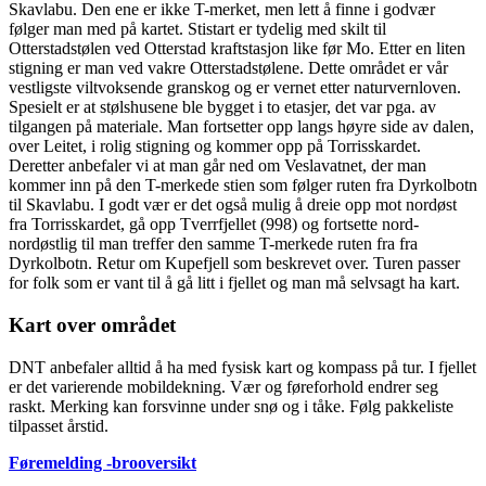
Skavlabu. Den ene er ikke T-merket, men lett å finne i godvær
følger man med på kartet. Stistart er tydelig med skilt til
Otterstadstølen ved Otterstad kraftstasjon like før Mo. Etter en liten
stigning er man ved vakre Otterstadstølene. Dette området er vår
vestligste viltvoksende granskog og er vernet etter naturvernloven.
Spesielt er at stølshusene ble bygget i to etasjer, det var pga. av
tilgangen på materiale. Man fortsetter opp langs høyre side av dalen,
over Leitet, i rolig stigning og kommer opp på Torrisskardet.
Deretter anbefaler vi at man går ned om Veslavatnet, der man
kommer inn på den T-merkede stien som følger ruten fra Dyrkolbotn
til Skavlabu. I godt vær er det også mulig å dreie opp mot nordøst
fra Torrisskardet, gå opp Tverrfjellet (998) og fortsette nord-
nordøstlig til man treffer den samme T-merkede ruten fra fra
Dyrkolbotn. Retur om Kupefjell som beskrevet over. Turen passer
for folk som er vant til å gå litt i fjellet og man må selvsagt ha kart.
Kart over området
DNT anbefaler alltid å ha med fysisk kart og kompass på tur. I fjellet
er det varierende mobildekning. Vær og føreforhold endrer seg
raskt. Merking kan forsvinne under snø og i tåke. Følg pakkeliste
tilpasset årstid.
Føremelding -brooversikt