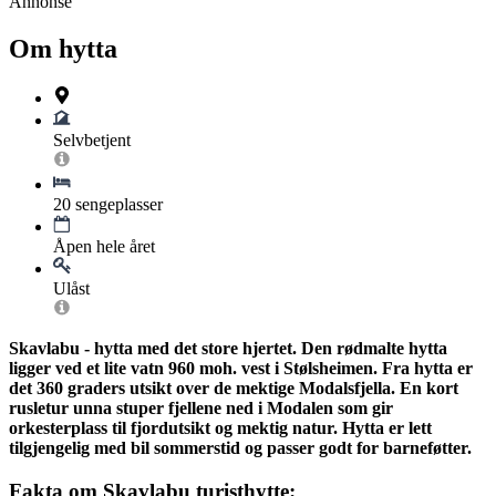
Annonse
Om hytta
Selvbetjent
20 sengeplasser
Åpen hele året
Ulåst
Skavlabu - hytta med det store hjertet. Den rødmalte hytta
ligger ved et lite vatn 960 moh. vest i Stølsheimen. Fra hytta er
det 360 graders utsikt over de mektige Modalsfjella. En kort
rusletur unna stuper fjellene ned i Modalen som gir
orkesterplass til fjordutsikt og mektig natur. Hytta er lett
tilgjengelig med bil sommerstid og passer godt for barneføtter.
Fakta om Skavlabu turisthytte: