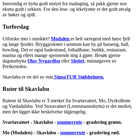
Innvendig er hytta godt utstyrt for matlaging, så pakk gjerne noe
ekstra godt i sekken. For den lese- og lekelystne er det godt utvalg
av bøker og spill.
Turforslag
Utforske mer i området?
Modalen
er helt særegent med høye fjell
og lange fjorder. Bryggjeslottet i sentrum kan by på basseng, hall,
bowling. Det er også badestrand, fotballbane, butikk, restaurant,
marina og ellers mange spennende ting å gjøre. Besøk gjerne
dagsturhytta
Olav Nygardbu
eller
Slottet,
miniutgaven av
Preikestolen.
Skavlabu er en del av ruta
SignaTUR Stølsheimen.
Ruter til Skavlabu
Rutene til Skavlabu er T-merket fra Svartavatnet, Mo, Dyrkolbotn
og Vardadalsbu. Ved Storavatnet (Lennsmannshytta) er det merket,
men det ligger ikke beskrivelse tilgjengelig.
Svartavatnet - Skavlabu -
sommerrute
- gradering grønn.
Mo (Modalen) - Skavlabu -
sommerrute
- gradering rød.