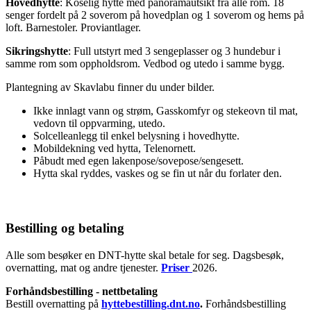
Hovedhytte
: Koselig hytte med panoramautsikt fra alle rom. 18
senger fordelt på 2 soverom på hovedplan og 1 soverom og hems på
loft. Barnestoler. Proviantlager.
Sikringshytte
: Full utstyrt med 3 sengeplasser og 3 hundebur i
samme rom som oppholdsrom. Vedbod og utedo i samme bygg.
Plantegning av Skavlabu finner du under bilder.
Ikke innlagt vann og strøm, Gasskomfyr og stekeovn til mat,
vedovn til oppvarming, utedo.
Solcelleanlegg til enkel belysning i hovedhytte.
Mobildekning ved hytta, Telenornett.
Påbudt med egen lakenpose/sovepose/sengesett.
Hytta skal ryddes, vaskes og se fin ut når du forlater den.
Bestilling og betaling
Alle som besøker en DNT-hytte skal betale for seg. Dagsbesøk,
overnatting, mat og andre tjenester.
Priser
2026.
Forhåndsbestilling - nettbetaling
Bestill overnatting på
hyttebestilling.dnt.no
.
Forhåndsbestilling