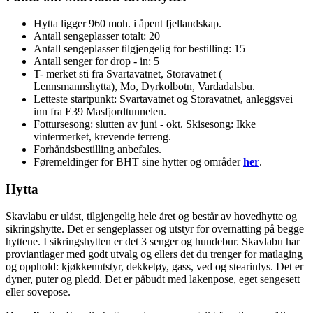
Hytta ligger 960 moh. i åpent fjellandskap.
Antall sengeplasser totalt: 20
Antall sengeplasser tilgjengelig for bestilling: 15
Antall senger for drop - in: 5
T- merket sti fra Svartavatnet, Storavatnet (
Lennsmannshytta), Mo, Dyrkolbotn, Vardadalsbu.
Letteste startpunkt: Svartavatnet og Storavatnet, anleggsvei
inn fra E39 Masfjordtunnelen.
Fottursesong: slutten av juni - okt. Skisesong: Ikke
vintermerket, krevende terreng.
Forhåndsbestilling anbefales.
Føremeldinger for BHT sine hytter og områder
her
.
Hytta
Skavlabu er ulåst, tilgjengelig hele året og består av hovedhytte og
sikringshytte. Det er sengeplasser og utstyr for overnatting på begge
hyttene. I sikringshytten er det 3 senger og hundebur. Skavlabu har
proviantlager med godt utvalg og ellers det du trenger for matlaging
og opphold: kjøkkenutstyr, dekketøy, gass, ved og stearinlys. Det er
dyner, puter og pledd. Det er påbudt med lakenpose, eget sengesett
eller sovepose.