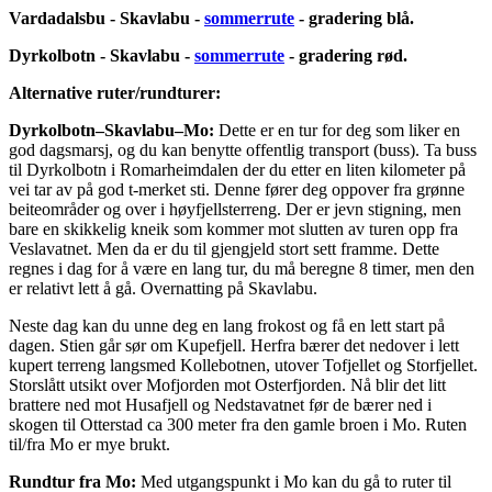
Vardadalsbu - Skavlabu -
sommerrute
- gradering blå.
Dyrkolbotn - Skavlabu -
sommerrute
- gradering rød.
Alternative ruter/rundturer:
Dyrkolbotn–Skavlabu–Mo:
Dette er en tur for deg som liker en
god dagsmarsj, og du kan benytte offentlig transport (buss). Ta buss
til Dyrkolbotn i Romarheimdalen der du etter en liten kilometer på
vei tar av på god t-merket sti. Denne fører deg oppover fra grønne
beiteområder og over i høyfjellsterreng. Der er jevn stigning, men
bare en skikkelig kneik som kommer mot slutten av turen opp fra
Veslavatnet. Men da er du til gjengjeld stort sett framme. Dette
regnes i dag for å være en lang tur, du må beregne 8 timer, men den
er relativt lett å gå. Overnatting på Skavlabu.
Neste dag kan du unne deg en lang frokost og få en lett start på
dagen. Stien går sør om Kupefjell. Herfra bærer det nedover i lett
kupert terreng langsmed Kollebotnen, utover Tofjellet og Storfjellet.
Storslått utsikt over Mofjorden mot Osterfjorden. Nå blir det litt
brattere ned mot Husafjell og Nedstavatnet før de bærer ned i
skogen til Otterstad ca 300 meter fra den gamle broen i Mo. Ruten
til/fra Mo er mye brukt.
Rundtur fra Mo:
Med utgangspunkt i Mo kan du gå to ruter til