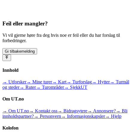
Feil eller mangler?
Vi vil gjerne høre fra deg hvis noe er feil eller du har forslag til
forbedringer.
Gi tilbakemelding
Innhold
→ Utforsker
→ Mine turer
→ Kart
→ Turforslag
→ Hytter
→ Turmål
og steder
→ Ruter
→ Turområder
→ SjekkUT
Om UT.no
→ Om UT.no
→ Kontakt oss
→ Bidragsytere
→ Annonsere?
→ Bli
innholdspartner?
→ Personvern
→ Informasjonskapsler
→ Hjelp
Kolofon