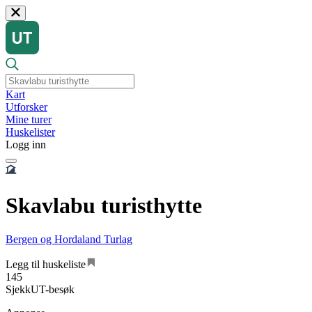
Kart
Utforsker
Mine turer
Huskelister
Logg inn
Skavlabu turisthytte
Bergen og Hordaland Turlag
Legg til huskeliste
145
SjekkUT-besøk