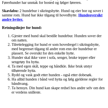
Førerhunder har unntak for bosted og følger føreren.
Skavlabu:
2 hundebur i sikringshytte. Hund og eier bor og sover i
samme rom. Hund har ikke tilgang til hovedhytte.
Hundeoversikt
andre hytter.
Retningslinjer for hund:
Gjester med hund skal bestille hundebur. Hunden sover der
om natten.
Tilrettelegging for hund er som hovedregel i sikringshytte,
med begrenset tilgang til andre rom enn der hundebur er
plassert. Se oversikt for den enkelte hytte.
Hunder skal ikke være i sofa, senger, bruke tepper eller
sengetøy fra hytta.
Ta med egen skål, teppe og håndkle. Ikke bruk utstyr
tilhørende hytta.
Rydd og vask godt etter hunden - også etter dobesøk.
Ha alltid hunden i bånd ved hytta og følg gjeldene regler for
båndtvang.
Ta hensyn. Din hund kan skape redsel hos andre selv om den
er verdens snilleste.