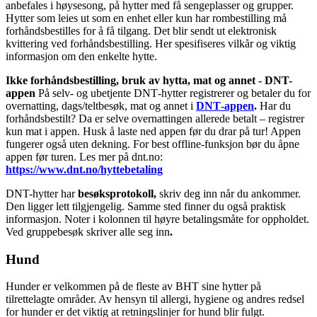
anbefales i høysesong, på hytter med få sengeplasser og grupper.
Hytter som leies ut som en enhet eller kun har rombestilling må
forhåndsbestilles for å få tilgang. Det blir sendt ut elektronisk
kvittering ved forhåndsbestilling. Her spesifiseres vilkår og viktig
informasjon om den enkelte hytte.
Ikke forhåndsbestilling, bruk av hytta, mat og annet - DNT-
appen
På selv- og ubetjente DNT‑hytter registrerer og betaler du for
overnatting, dags/teltbesøk, mat og annet i
DNT‑appen
.
Har du
forhåndsbestilt? Da er selve overnattingen allerede betalt – registrer
kun mat i appen. Husk å laste ned appen før du drar på tur! Appen
fungerer også uten dekning. For best offline‑funksjon bør du åpne
appen før turen. Les mer på dnt.no:
https://www.dnt.no/hyttebetaling
DNT-hytter har
besøksprotokoll,
skriv deg inn når du ankommer.
Den ligger lett tilgjengelig. Samme sted finner du også praktisk
informasjon. Noter i kolonnen til høyre betalingsmåte for oppholdet.
Ved gruppebesøk skriver alle seg inn
.
Hund
Hunder er velkommen på de fleste av BHT sine hytter på
tilrettelagte områder. Av hensyn til allergi, hygiene og andres redsel
for hunder er det viktig at retningslinjer for hund blir fulgt.