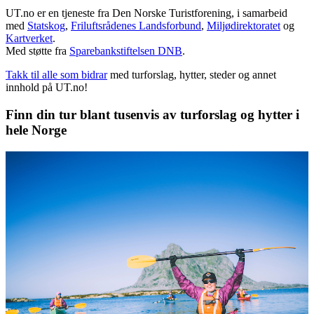
UT.no er en tjeneste fra Den Norske Turistforening, i samarbeid
med
Statskog
,
Friluftsrådenes Landsforbund
,
Miljødirektoratet
og
Kartverket
.
Med støtte fra
Sparebankstiftelsen DNB
.
Takk til alle som bidrar
med turforslag, hytter, steder og annet
innhold på UT.no!
Finn din tur blant tusenvis av turforslag og hytter i
hele Norge