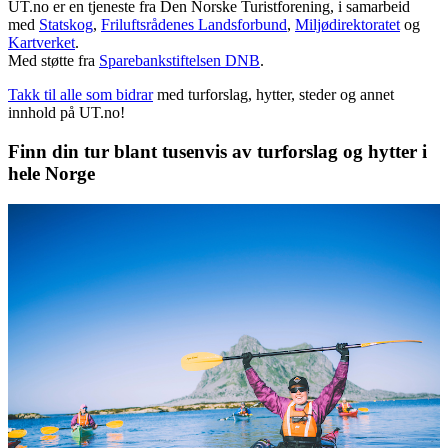
UT.no er en tjeneste fra Den Norske Turistforening, i samarbeid
med
Statskog
,
Friluftsrådenes Landsforbund
,
Miljødirektoratet
og
Kartverket
.
Med støtte fra
Sparebankstiftelsen DNB
.
Takk til alle som bidrar
med turforslag, hytter, steder og annet
innhold på UT.no!
Finn din tur blant tusenvis av turforslag og hytter i
hele Norge