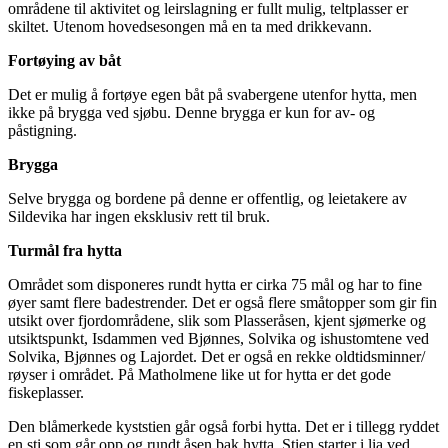
områdene til aktivitet og leirslagning er fullt mulig, teltplasser er
skiltet. Utenom hovedsesongen må en ta med drikkevann.
Fortøying av båt
Det er mulig å fortøye egen båt på svabergene utenfor hytta, men
ikke på brygga ved sjøbu. Denne brygga er kun for av- og
påstigning.
Brygga
Selve brygga og bordene på denne er offentlig, og leietakere av
Sildevika har ingen eksklusiv rett til bruk.
Turmål fra hytta
Området som disponeres rundt hytta er cirka 75 mål og har to fine
øyer samt flere badestrender. Det er også flere småtopper som gir fin
utsikt over fjordområdene, slik som Plasseråsen, kjent sjømerke og
utsiktspunkt, Isdammen ved Bjønnes, Solvika og ishustomtene ved
Solvika, Bjønnes og Lajordet. Det er også en rekke oldtidsminner/
røyser i området. På Matholmene like ut for hytta er det gode
fiskeplasser.
Den blåmerkede kyststien går også forbi hytta. Det er i tillegg ryddet
en sti som går opp og rundt åsen bak hytta. Stien starter i lia ved