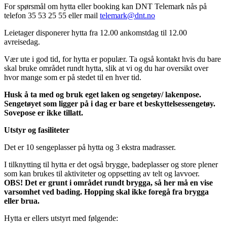
For spørsmål om hytta eller booking kan DNT Telemark nås på
telefon 35 53 25 55 eller mail
telemark@dnt.no
Leietager disponerer hytta fra 12.00 ankomstdag til 12.00
avreisedag.
Vær ute i god tid, for hytta er populær. Ta også kontakt hvis du bare
skal bruke området rundt hytta, slik at vi og du har oversikt over
hvor mange som er på stedet til en hver tid.
Husk å ta med og bruk eget laken og sengetøy/ lakenpose.
Sengetøyet som ligger på i dag er bare et beskyttelsessengetøy.
Sovepose er ikke tillatt.
Utstyr og fasiliteter
Det er 10 sengeplasser på hytta og 3 ekstra madrasser.
I tilknytting til hytta er det også brygge, badeplasser og store plener
som kan brukes til aktiviteter og oppsetting av telt og lavvoer.
OBS! Det er grunt i området rundt brygga, så her må en vise
varsomhet ved bading. Hopping skal ikke foregå fra brygga
eller brua.
Hytta er ellers utstyrt med følgende: