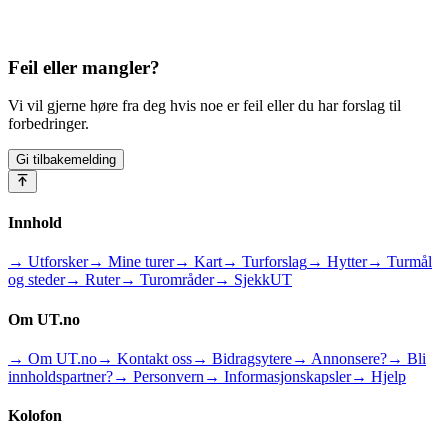
Feil eller mangler?
Vi vil gjerne høre fra deg hvis noe er feil eller du har forslag til
forbedringer.
Gi tilbakemelding
Innhold
→ Utforsker
→ Mine turer
→ Kart
→ Turforslag
→ Hytter
→ Turmål
og steder
→ Ruter
→ Turområder
→ SjekkUT
Om UT.no
→ Om UT.no
→ Kontakt oss
→ Bidragsytere
→ Annonsere?
→ Bli
innholdspartner?
→ Personvern
→ Informasjonskapsler
→ Hjelp
Kolofon