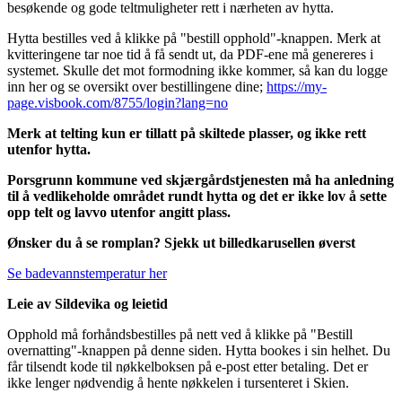
besøkende og gode teltmuligheter rett i nærheten av hytta.
Hytta bestilles ved å klikke på "bestill opphold"-knappen. Merk at
kvitteringene tar noe tid å få sendt ut, da PDF-ene må genereres i
systemet. Skulle det mot formodning ikke kommer, så kan du logge
inn her og se oversikt over bestillingene dine;
https://my-
page.visbook.com/8755/login?lang=no
Merk at telting kun er tillatt på skiltede plasser, og ikke rett
utenfor hytta.
Porsgrunn kommune ved skjærgårdstjenesten må ha anledning
til å vedlikeholde området rundt hytta og det er ikke lov å sette
opp telt og lavvo utenfor angitt plass.
Ønsker du å se romplan? Sjekk ut billedkarusellen øverst
Se badevannstemperatur her
Leie av Sildevika og leietid
Opphold må forhåndsbestilles på nett ved å klikke på "Bestill
overnatting"-knappen på denne siden. Hytta bookes i sin helhet. Du
får tilsendt kode til nøkkelboksen på e-post etter betaling. Det er
ikke lenger nødvendig å hente nøkkelen i tursenteret i Skien.