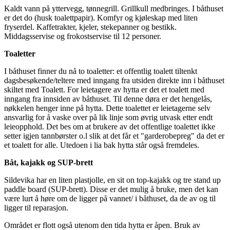
Kaldt vann på yttervegg, tønnegrill. Grillkull medbringes. I båthuset
er det do (husk toalettpapir). Komfyr og kjøleskap med liten
fryserdel. Kaffetrakter, kjeler, stekepanner og bestikk.
Middagsservise og frokostservise til 12 personer.
Toaletter
I båthuset finner du nå to toaletter: et offentlig toalett tiltenkt
dagsbesøkende/teltere med inngang fra utsiden direkte inn i båthuset
skiltet med Toalett. For leietagere av hytta er det et toalett med
inngang fra innsiden av båthuset. Til denne døra er det hengelås,
nøkkelen henger inne på hytta. Dette toalettet er leietagerne selv
ansvarlig for å vaske over på lik linje som øvrig utvask etter endt
leieopphold. Det bes om at brukere av det offentlige toalettet ikke
setter igjen tannbørster o.l slik at det får et "garderobepreg" da det er
et toalett for alle. Utedoen i lia bak hytta står også fremdeles.
Båt, kajakk og SUP-brett
Sildevika har en liten plastjolle, en sit on top-kajakk og tre stand up
paddle board (SUP-brett). Disse er det mulig å bruke, men det kan
være lurt å høre om de ligger på vannet/ i båthuset, da de av og til
ligger til reparasjon.
Området er flott også utenom den tida hytta er åpen. Bruk av