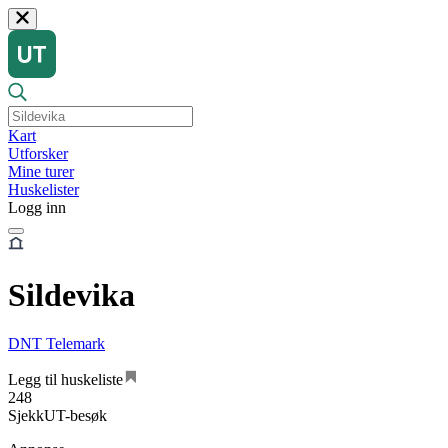
Kart
Utforsker
Mine turer
Huskelister
Logg inn
Sildevika
DNT Telemark
Legg til huskeliste
248
SjekkUT-besøk