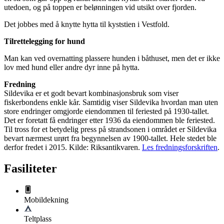
utedoen, og på toppen er belønningen vid utsikt over fjorden.
Det jobbes med å knytte hytta til kyststien i Vestfold.
Tilrettelegging for hund
Man kan ved overnatting plassere hunden i båthuset, men det er ikke
lov med hund eller andre dyr inne på hytta.
Fredning
Sildevika er et godt bevart kombinasjonsbruk som viser
fiskerbondens enkle kår. Samtidig viser Sildevika hvordan man uten
store endringer omgjorde eiendommen til feriested på 1930-tallet.
Det er foretatt få endringer etter 1936 da eiendommen ble feriested.
Til tross for et betydelig press på strandsonen i området er Sildevika
bevart nærmest urørt fra begynnelsen av 1900-tallet. Hele stedet ble
derfor fredet i 2015. Kilde: Riksantikvaren.
Les fredningsforskriften
.
Fasiliteter
Mobildekning
Teltplass