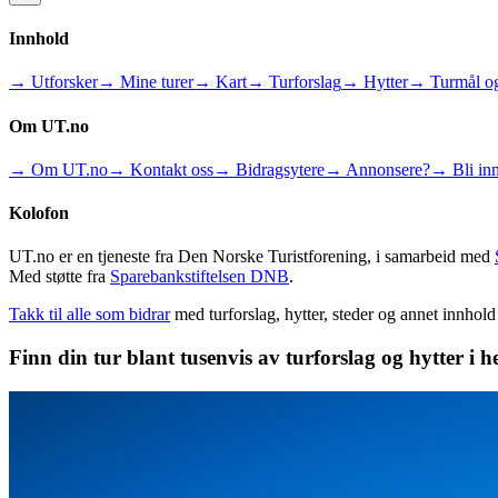
Innhold
→ Utforsker
→ Mine turer
→ Kart
→ Turforslag
→ Hytter
→ Turmål og
Om UT.no
→ Om UT.no
→ Kontakt oss
→ Bidragsytere
→ Annonsere?
→ Bli inn
Kolofon
UT.no er en tjeneste fra Den Norske Turistforening, i samarbeid med
Med støtte fra
Sparebankstiftelsen DNB
.
Takk til alle som bidrar
med turforslag, hytter, steder og annet innhol
Finn din tur blant tusenvis av turforslag og hytter i h