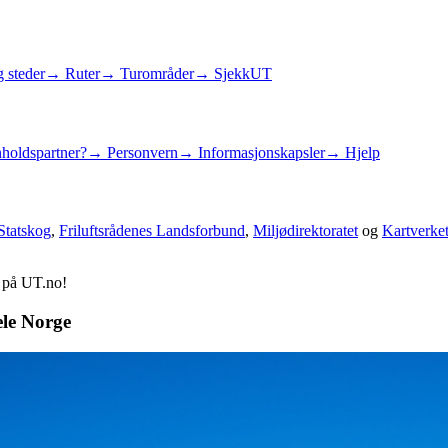
 steder
→ Ruter
→ Turområder
→ SjekkUT
holdspartner?
→ Personvern
→ Informasjonskapsler
→ Hjelp
Statskog
,
Friluftsrådenes Landsforbund
,
Miljødirektoratet
og
Kartverke
d på UT.no!
ele Norge