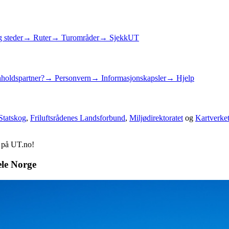
 steder
→ Ruter
→ Turområder
→ SjekkUT
holdspartner?
→ Personvern
→ Informasjonskapsler
→ Hjelp
Statskog
,
Friluftsrådenes Landsforbund
,
Miljødirektoratet
og
Kartverke
d på UT.no!
ele Norge