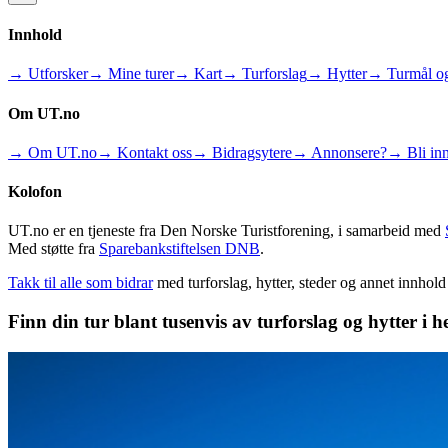
Innhold
→ Utforsker
→ Mine turer
→ Kart
→ Turforslag
→ Hytter
→ Turmål og
Om UT.no
→ Om UT.no
→ Kontakt oss
→ Bidragsytere
→ Annonsere?
→ Bli inn
Kolofon
UT.no er en tjeneste fra Den Norske Turistforening, i samarbeid med
Med støtte fra
Sparebankstiftelsen DNB
.
Takk til alle som bidrar
med turforslag, hytter, steder og annet innhol
Finn din tur blant tusenvis av turforslag og hytter i h