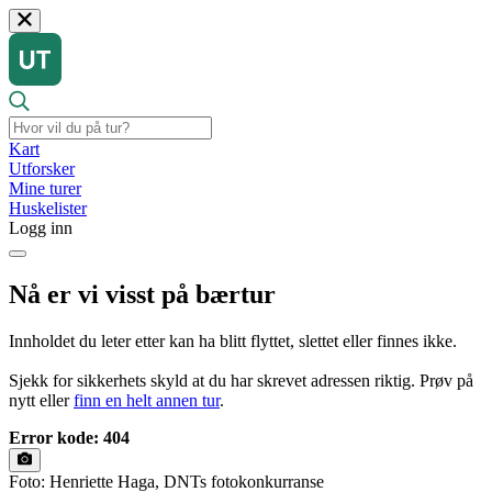
Kart
Utforsker
Mine turer
Huskelister
Logg inn
Nå er vi visst på bærtur
Innholdet du leter etter kan ha blitt flyttet, slettet eller finnes ikke.
Sjekk for sikkerhets skyld at du har skrevet adressen riktig. Prøv på
nytt eller
finn en helt annen tur
.
Error kode: 404
Foto: Henriette Haga, DNTs fotokonkurranse