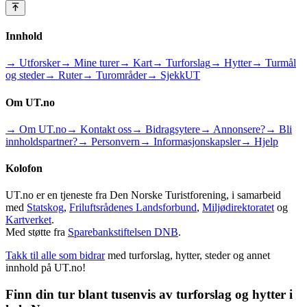
Innhold
→ Utforsker
→ Mine turer
→ Kart
→ Turforslag
→ Hytter
→ Turmål
og steder
→ Ruter
→ Turområder
→ SjekkUT
Om UT.no
→ Om UT.no
→ Kontakt oss
→ Bidragsytere
→ Annonsere?
→ Bli
innholdspartner?
→ Personvern
→ Informasjonskapsler
→ Hjelp
Kolofon
UT.no er en tjeneste fra Den Norske Turistforening, i samarbeid
med
Statskog
,
Friluftsrådenes Landsforbund
,
Miljødirektoratet
og
Kartverket
.
Med støtte fra
Sparebankstiftelsen DNB
.
Takk til alle som bidrar
med turforslag, hytter, steder og annet
innhold på UT.no!
Finn din tur blant tusenvis av turforslag og hytter i