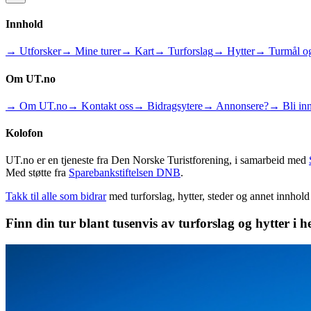
Innhold
→ Utforsker
→ Mine turer
→ Kart
→ Turforslag
→ Hytter
→ Turmål og
Om UT.no
→ Om UT.no
→ Kontakt oss
→ Bidragsytere
→ Annonsere?
→ Bli inn
Kolofon
UT.no er en tjeneste fra Den Norske Turistforening, i samarbeid med
Med støtte fra
Sparebankstiftelsen DNB
.
Takk til alle som bidrar
med turforslag, hytter, steder og annet innhol
Finn din tur blant tusenvis av turforslag og hytter i h