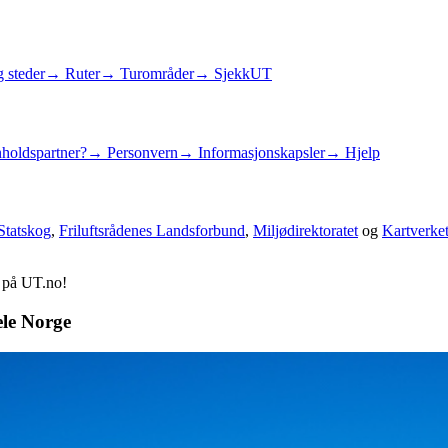
 steder
→ Ruter
→ Turområder
→ SjekkUT
holdspartner?
→ Personvern
→ Informasjonskapsler
→ Hjelp
Statskog
,
Friluftsrådenes Landsforbund
,
Miljødirektoratet
og
Kartverke
d på UT.no!
ele Norge