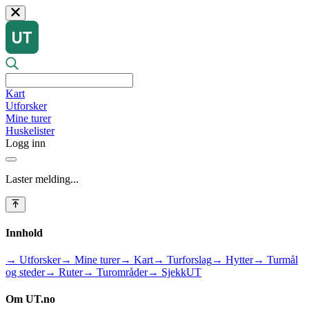
Kart
Utforsker
Mine turer
Huskelister
Logg inn
Laster melding...
Innhold
→ Utforsker
→ Mine turer
→ Kart
→ Turforslag
→ Hytter
→ Turmål
og steder
→ Ruter
→ Turområder
→ SjekkUT
Om UT.no