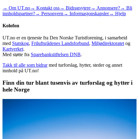
→ Om UT.no
→ Kontakt oss
→ Bidragsytere
→ Annonsere?
→ Bli
innholdspartner?
→ Personvern
→ Informasjonskapsler
→ Hjelp
Kolofon
UT.no er en tjeneste fra Den Norske Turistforening, i samarbeid
med
Statskog
,
Friluftsrådenes Landsforbund
,
Miljødirektoratet
og
Kartverket
.
Med støtte fra
Sparebankstiftelsen DNB
.
Takk til alle som bidrar
med turforslag, hytter, steder og annet
innhold på UT.no!
Finn din tur blant tusenvis av turforslag og hytter i
hele Norge