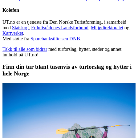
Kolofon
UT.no er en tjeneste fra Den Norske Turistforening, i samarbeid
med
Statskog
,
Friluftsrådenes Landsforbund
,
Miljødirektoratet
og
Kartverket
.
Med støtte fra
Sparebankstiftelsen DNB
.
Takk til alle som bidrar
med turforslag, hytter, steder og annet
innhold på UT.no!
Finn din tur blant tusenvis av turforslag og hytter i
hele Norge