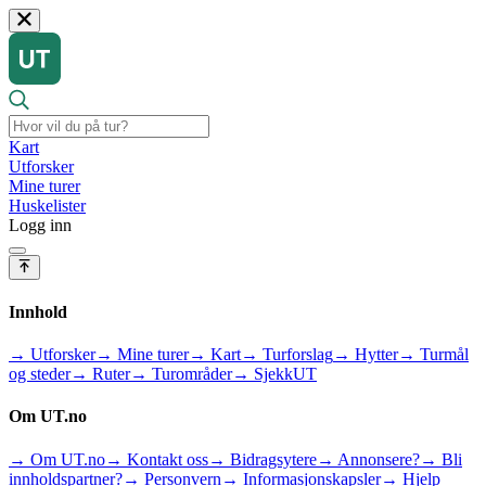
Kart
Utforsker
Mine turer
Huskelister
Logg inn
Innhold
→ Utforsker
→ Mine turer
→ Kart
→ Turforslag
→ Hytter
→ Turmål
og steder
→ Ruter
→ Turområder
→ SjekkUT
Om UT.no
→ Om UT.no
→ Kontakt oss
→ Bidragsytere
→ Annonsere?
→ Bli
innholdspartner?
→ Personvern
→ Informasjonskapsler
→ Hjelp