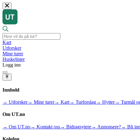
Kart
Utforsker
Mine turer
Huskelister
Logg inn
Innhold
→ Utforsker
→ Mine turer
→ Kart
→ Turforslag
→ Hytter
→ Turmål og
Om UT.no
→ Om UT.no
→ Kontakt oss
→ Bidragsytere
→ Annonsere?
→ Bli inn
Kolofon