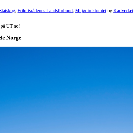
Statskog
,
Friluftsrådenes Landsforbund
,
Miljødirektoratet
og
Kartverke
d på UT.no!
ele Norge