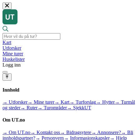
Kart
Utforsker
Mine turer
Huskelister
Logg inn
Innhold
→ Utforsker
→ Mine turer
→ Kart
→ Turforslag
→ Hytter
→ Turmål
og steder
→ Ruter
→ Turområder
→ SjekkUT
Om UT.no
→ Om UT.no
→ Kontakt oss
→ Bidragsytere
→ Annonsere?
→ Bli
innholdspartner?
→ Personvern
→ Informasjonskapsler
→ Hjelp