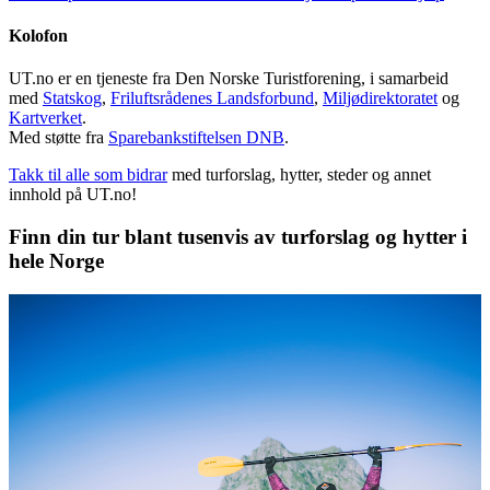
Kolofon
UT.no er en tjeneste fra Den Norske Turistforening, i samarbeid
med
Statskog
,
Friluftsrådenes Landsforbund
,
Miljødirektoratet
og
Kartverket
.
Med støtte fra
Sparebankstiftelsen DNB
.
Takk til alle som bidrar
med turforslag, hytter, steder og annet
innhold på UT.no!
Finn din tur blant tusenvis av turforslag og hytter i
hele Norge