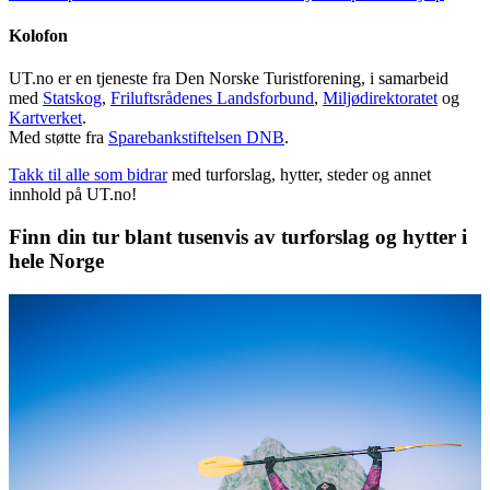
Kolofon
UT.no er en tjeneste fra Den Norske Turistforening, i samarbeid
med
Statskog
,
Friluftsrådenes Landsforbund
,
Miljødirektoratet
og
Kartverket
.
Med støtte fra
Sparebankstiftelsen DNB
.
Takk til alle som bidrar
med turforslag, hytter, steder og annet
innhold på UT.no!
Finn din tur blant tusenvis av turforslag og hytter i
hele Norge