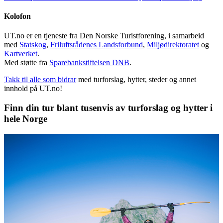
Kolofon
UT.no er en tjeneste fra Den Norske Turistforening, i samarbeid
med
Statskog
,
Friluftsrådenes Landsforbund
,
Miljødirektoratet
og
Kartverket
.
Med støtte fra
Sparebankstiftelsen DNB
.
Takk til alle som bidrar
med turforslag, hytter, steder og annet
innhold på UT.no!
Finn din tur blant tusenvis av turforslag og hytter i
hele Norge