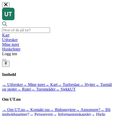
Kart
Utforsker
Mine turer
Huskelister
Logg inn
Innhold
→ Utforsker
→ Mine turer
→ Kart
→ Turforslag
→ Hytter
→ Turmål
og steder
→ Ruter
→ Turområder
→ SjekkUT
Om UT.no
→ Om UT.no
→ Kontakt oss
→ Bidragsytere
→ Annonsere?
→ Bli
innholdspartner?
→ Personvern
→ Informasjonskapsler
→ Hjelp