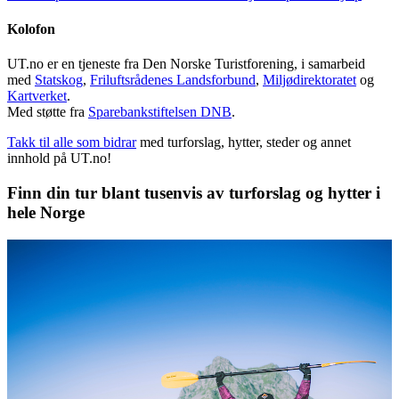
Kolofon
UT.no er en tjeneste fra Den Norske Turistforening, i samarbeid
med
Statskog
,
Friluftsrådenes Landsforbund
,
Miljødirektoratet
og
Kartverket
.
Med støtte fra
Sparebankstiftelsen DNB
.
Takk til alle som bidrar
med turforslag, hytter, steder og annet
innhold på UT.no!
Finn din tur blant tusenvis av turforslag og hytter i
hele Norge