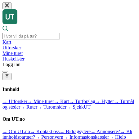
Kart
Utforsker
Mine turer
Huskelister
Logg inn
Innhold
→ Utforsker
→ Mine turer
→ Kart
→ Turforslag
→ Hytter
→ Turmål
og steder
→ Ruter
→ Turområder
→ SjekkUT
Om UT.no
→ Om UT.no
→ Kontakt oss
→ Bidragsytere
→ Annonsere?
→ Bli
innholdspartner?
→ Personvern
→ Informasjonskapsler
→ Hjelp