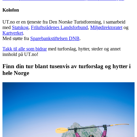
Kolofon
UT.no er en tjeneste fra Den Norske Turistforening, i samarbeid
med
Statskog
,
Friluftsrådenes Landsforbund
,
Miljødirektoratet
og
Kartverket
.
Med støtte fra
Sparebankstiftelsen DNB
.
Takk til alle som bidrar
med turforslag, hytter, steder og annet
innhold på UT.no!
Finn din tur blant tusenvis av turforslag og hytter i
hele Norge