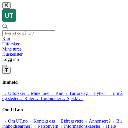
Kart
Utforsker
Mine turer
Huskelister
Logg inn
Innhold
→ Utforsker
→ Mine turer
→ Kart
→ Turforslag
→ Hytter
→ Turmål
og steder
→ Ruter
→ Turområder
→ SjekkUT
Om UT.no
→ Om UT.no
→ Kontakt oss
→ Bidragsytere
→ Annonsere?
→ Bli
innholdspartner?
→ Personvern
→ Informasjonskapsler
→ Hjelp